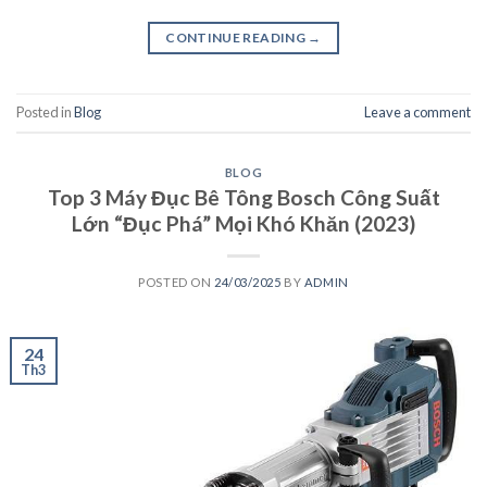
CONTINUE READING
→
Posted in
Blog
Leave a comment
BLOG
Top 3 Máy Đục Bê Tông Bosch Công Suất
Lớn “Đục Phá” Mọi Khó Khăn (2023)
POSTED ON
24/03/2025
BY
ADMIN
24
Th3