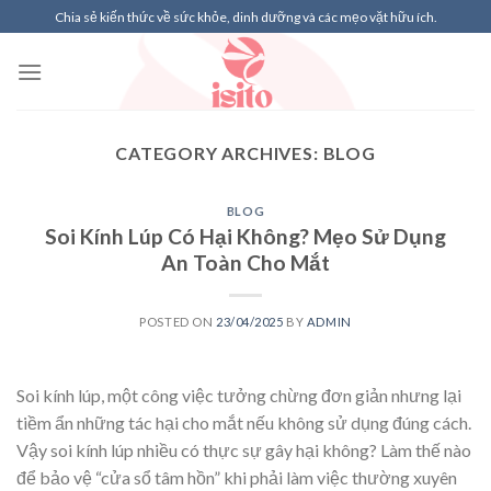
Skip
Chia sẻ kiến thức về sức khỏe, dinh dưỡng và các mẹo vặt hữu ích.
to
content
CATEGORY ARCHIVES:
BLOG
BLOG
Soi Kính Lúp Có Hại Không? Mẹo Sử Dụng
An Toàn Cho Mắt
POSTED ON
23/04/2025
BY
ADMIN
Soi kính lúp, một công việc tưởng chừng đơn giản nhưng lại
tiềm ẩn những tác hại cho mắt nếu không sử dụng đúng cách.
Vậy soi kính lúp nhiều có thực sự gây hại không? Làm thế nào
để bảo vệ “cửa sổ tâm hồn” khi phải làm việc thường xuyên