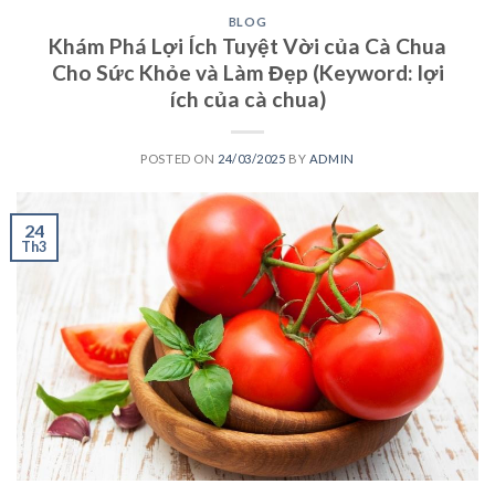
BLOG
Khám Phá Lợi Ích Tuyệt Vời của Cà Chua
Cho Sức Khỏe và Làm Đẹp (Keyword: lợi
ích của cà chua)
POSTED ON
24/03/2025
BY
ADMIN
24
Th3