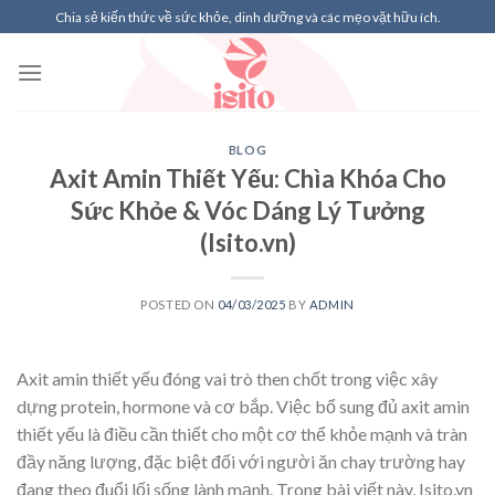
Skip
Chia sẻ kiến thức về sức khỏe, dinh dưỡng và các mẹo vặt hữu ích.
to
content
BLOG
Axit Amin Thiết Yếu: Chìa Khóa Cho
Sức Khỏe & Vóc Dáng Lý Tưởng
(Isito.vn)
POSTED ON
04/03/2025
BY
ADMIN
Axit amin thiết yếu đóng vai trò then chốt trong việc xây
dựng protein, hormone và cơ bắp. Việc bổ sung đủ axit amin
thiết yếu là điều cần thiết cho một cơ thể khỏe mạnh và tràn
đầy năng lượng, đặc biệt đối với người ăn chay trường hay
đang theo đuổi lối sống lành mạnh. Trong bài viết này, Isito.vn