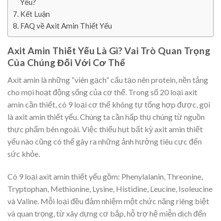
Yếu?
Kết Luận
FAQ về Axit Amin Thiết Yếu
Axit Amin Thiết Yếu Là Gì? Vai Trò Quan Trọng
Của Chúng Đối Với Cơ Thể
Axit amin là những “viên gạch” cấu tạo nên protein, nền tảng
cho mọi hoạt động sống của cơ thể. Trong số 20 loại axit
amin cần thiết, có 9 loại cơ thể không tự tổng hợp được, gọi
là axit amin thiết yếu. Chúng ta cần hấp thụ chúng từ nguồn
thực phẩm bên ngoài. Việc thiếu hụt bất kỳ axit amin thiết
yếu nào cũng có thể gây ra những ảnh hưởng tiêu cực đến
sức khỏe.
Có 9 loại axit amin thiết yếu gồm: Phenylalanin, Threonine,
Tryptophan, Methionine, Lysine, Histidine, Leucine, Isoleucine
và Valine. Mỗi loại đều đảm nhiệm một chức năng riêng biệt
và quan trọng, từ xây dựng cơ bắp, hỗ trợ hệ miễn dịch đến