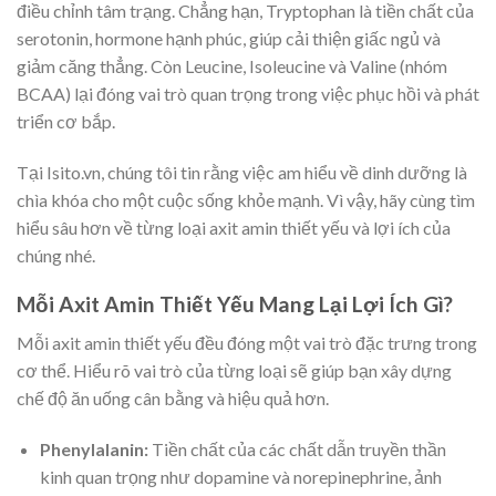
điều chỉnh tâm trạng. Chẳng hạn, Tryptophan là tiền chất của
serotonin, hormone hạnh phúc, giúp cải thiện giấc ngủ và
giảm căng thẳng. Còn Leucine, Isoleucine và Valine (nhóm
BCAA) lại đóng vai trò quan trọng trong việc phục hồi và phát
triển cơ bắp.
Tại Isito.vn, chúng tôi tin rằng việc am hiểu về dinh dưỡng là
chìa khóa cho một cuộc sống khỏe mạnh. Vì vậy, hãy cùng tìm
hiểu sâu hơn về từng loại axit amin thiết yếu và lợi ích của
chúng nhé.
Mỗi Axit Amin Thiết Yếu Mang Lại Lợi Ích Gì?
Mỗi axit amin thiết yếu đều đóng một vai trò đặc trưng trong
cơ thể. Hiểu rõ vai trò của từng loại sẽ giúp bạn xây dựng
chế độ ăn uống cân bằng và hiệu quả hơn.
Phenylalanin:
Tiền chất của các chất dẫn truyền thần
kinh quan trọng như dopamine và norepinephrine, ảnh