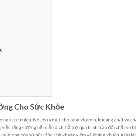
ầu
ỡng Cho Sức Khỏe
o ngọt tự nhiên. Nó chứa một kho tàng vitamin, khoáng chất và ch
 việc tăng cường hệ miễn dịch, hỗ trợ quá trình trao đổi chất và 
ra, mật ong còn sở hữu đặc tính kháng viêm và kháng khuẩn, giúp l