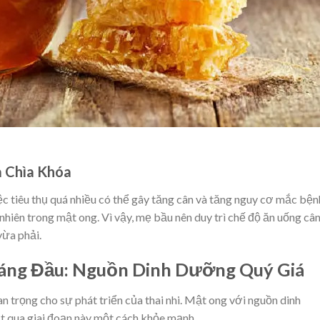
à Chìa Khóa
c tiêu thụ quá nhiều có thể gây tăng cân và tăng nguy cơ mắc bện
hiên trong mật ong. Vì vậy, mẹ bầu nên duy trì chế độ ăn uống câ
vừa phải.
áng Đầu: Nguồn Dinh Dưỡng Quý Giá
an trọng cho sự phát triển của thai nhi. Mật ong với nguồn dinh
 qua giai đoạn này một cách khỏe mạnh.