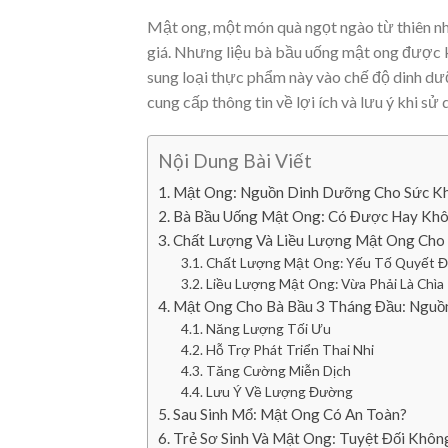
Mật ong, một món quà ngọt ngào từ thiên n
giá. Nhưng liệu bà bầu uống mật ong được 
sung loại thực phẩm này vào chế độ dinh dưỡn
cung cấp thông tin về lợi ích và lưu ý khi sử
Nội Dung Bài Viết
Mật Ong: Nguồn Dinh Dưỡng Cho Sức K
Bà Bầu Uống Mật Ong: Có Được Hay Kh
Chất Lượng Và Liều Lượng Mật Ong Cho
Chất Lượng Mật Ong: Yếu Tố Quyết Đ
Liều Lượng Mật Ong: Vừa Phải Là Chìa
Mật Ong Cho Bà Bầu 3 Tháng Đầu: Nguồ
Năng Lượng Tối Ưu
Hỗ Trợ Phát Triển Thai Nhi
Tăng Cường Miễn Dịch
Lưu Ý Về Lượng Đường
Sau Sinh Mổ: Mật Ong Có An Toàn?
Trẻ Sơ Sinh Và Mật Ong: Tuyệt Đối Khô