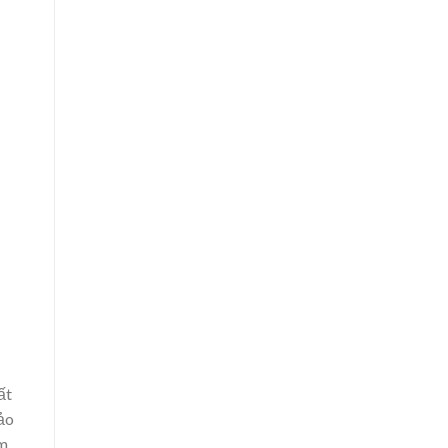
ất
bảo
àm