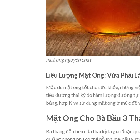
mật ong nguyên chất
Liều Lượng Mật Ong: Vừa Phải L
Mặc dù mật ong tốt cho sức khỏe, nhưng việ
tiểu đường thai kỳ do hàm lượng đường tự n
bằng, hợp lý và sử dụng mật ong ở mức độ 
Mật Ong Cho Bà Bầu 3 Th
Ba tháng đầu tiên của thai kỳ là giai đoạn qu
dưỡng phong phú có thể hỗ trợ mẹ bầu vượt