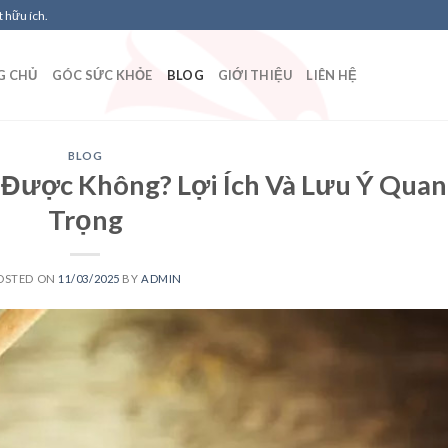
 hữu ích.
G CHỦ
GÓC SỨC KHỎE
BLOG
GIỚI THIỆU
LIÊN HỆ
BLOG
Được Không? Lợi Ích Và Lưu Ý Quan
Trọng
OSTED ON
11/03/2025
BY
ADMIN