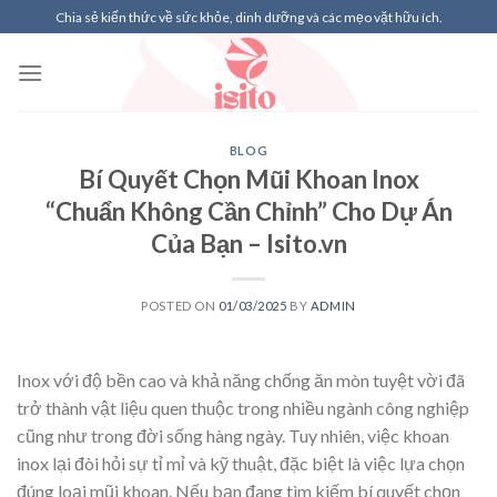
Skip
Chia sẻ kiến thức về sức khỏe, dinh dưỡng và các mẹo vặt hữu ích.
to
content
BLOG
Bí Quyết Chọn Mũi Khoan Inox
“Chuẩn Không Cần Chỉnh” Cho Dự Án
Của Bạn – Isito.vn
POSTED ON
01/03/2025
BY
ADMIN
Inox với độ bền cao và khả năng chống ăn mòn tuyệt vời đã
trở thành vật liệu quen thuộc trong nhiều ngành công nghiệp
cũng như trong đời sống hàng ngày. Tuy nhiên, việc khoan
inox lại đòi hỏi sự tỉ mỉ và kỹ thuật, đặc biệt là việc lựa chọn
đúng loại mũi khoan. Nếu bạn đang tìm kiếm bí quyết chọn