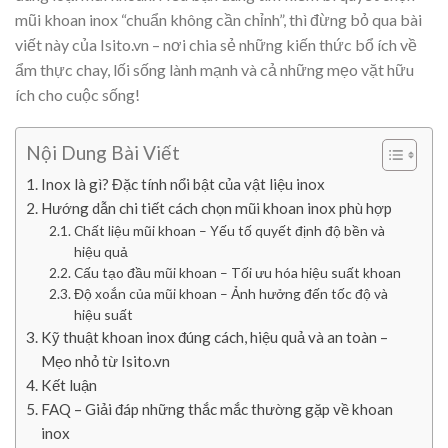
mũi khoan inox “chuẩn không cần chỉnh”, thì đừng bỏ qua bài
viết này của Isito.vn – nơi chia sẻ những kiến thức bổ ích về
ẩm thực chay, lối sống lành mạnh và cả những mẹo vặt hữu
ích cho cuộc sống!
Nội Dung Bài Viết
Inox là gì? Đặc tính nổi bật của vật liệu inox
Hướng dẫn chi tiết cách chọn mũi khoan inox phù hợp
Chất liệu mũi khoan – Yếu tố quyết định độ bền và
hiệu quả
Cấu tạo đầu mũi khoan – Tối ưu hóa hiệu suất khoan
Độ xoắn của mũi khoan – Ảnh hưởng đến tốc độ và
hiệu suất
Kỹ thuật khoan inox đúng cách, hiệu quả và an toàn –
Mẹo nhỏ từ Isito.vn
Kết luận
FAQ – Giải đáp những thắc mắc thường gặp về khoan
inox