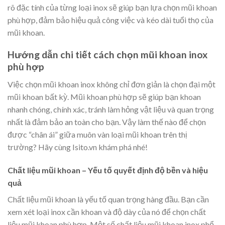
rõ đặc tính của từng loại inox sẽ giúp bạn lựa chọn mũi khoan
phù hợp, đảm bảo hiệu quả công việc và kéo dài tuổi thọ của
mũi khoan.
Hướng dẫn chi tiết cách chọn mũi khoan inox
phù hợp
Việc chọn mũi khoan inox không chỉ đơn giản là chọn đại một
mũi khoan bất kỳ. Mũi khoan phù hợp sẽ giúp bạn khoan
nhanh chóng, chính xác, tránh làm hỏng vật liệu và quan trọng
nhất là đảm bảo an toàn cho bạn. Vậy làm thế nào để chọn
được “chân ái” giữa muôn vàn loại mũi khoan trên thị
trường? Hãy cùng Isito.vn khám phá nhé!
Chất liệu mũi khoan – Yếu tố quyết định độ bền và hiệu
quả
Chất liệu mũi khoan là yếu tố quan trọng hàng đầu. Bạn cần
xem xét loại inox cần khoan và độ dày của nó để chọn chất
liệu mũi khoan phù hợp. Một số chất liệu mũi khoan inox phổ