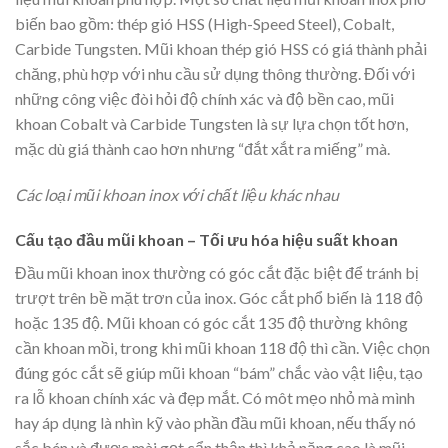
biến bao gồm: thép gió HSS (High-Speed Steel), Cobalt,
Carbide Tungsten. Mũi khoan thép gió HSS có giá thành phải
chăng, phù hợp với nhu cầu sử dụng thông thường. Đối với
những công việc đòi hỏi độ chính xác và độ bền cao, mũi
khoan Cobalt và Carbide Tungsten là sự lựa chọn tốt hơn,
mặc dù giá thành cao hơn nhưng “đắt xắt ra miếng” mà.
Các loại mũi khoan inox với chất liệu khác nhau
Cấu tạo đầu mũi khoan – Tối ưu hóa hiệu suất khoan
Đầu mũi khoan inox thường có góc cắt đặc biệt để tránh bị
trượt trên bề mặt trơn của inox. Góc cắt phổ biến là 118 độ
hoặc 135 độ. Mũi khoan có góc cắt 135 độ thường không
cần khoan mồi, trong khi mũi khoan 118 độ thì cần. Việc chọn
đúng góc cắt sẽ giúp mũi khoan “bám” chắc vào vật liệu, tạo
ra lỗ khoan chính xác và đẹp mắt. Có môt mẹo nhỏ mà mình
hay áp dụng là nhìn kỹ vào phần đầu mũi khoan, nếu thấy nó
sắc bén và được mài gọt cẩn thận thì khả năng cao là mũi