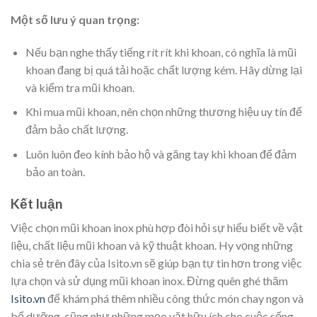
Một số lưu ý quan trọng:
Nếu bạn nghe thấy tiếng rít rít khi khoan, có nghĩa là mũi
khoan đang bị quá tải hoặc chất lượng kém. Hãy dừng lại
và kiểm tra mũi khoan.
Khi mua mũi khoan, nên chọn những thương hiệu uy tín để
đảm bảo chất lượng.
Luôn luôn đeo kính bảo hộ và găng tay khi khoan để đảm
bảo an toàn.
Kết luận
Việc chọn mũi khoan inox phù hợp đòi hỏi sự hiểu biết về vật
liệu, chất liệu mũi khoan và kỹ thuật khoan. Hy vọng những
chia sẻ trên đây của Isito.vn sẽ giúp bạn tự tin hơn trong việc
lựa chọn và sử dụng mũi khoan inox. Đừng quên ghé thăm
Isito.vn
để khám phá thêm nhiều công thức món chay ngon và
bổ dưỡng, cũng như những mẹo vặt hữu ích cho cuộc sống