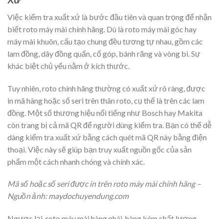
Việc kiểm tra xuất xứ là bước đầu tiên và quan trọng để nhận
biết roto máy mài chính hãng. Dù là roto máy mài góc hay
máy mài khuôn, cấu tạo chung đều tương tự nhau, gồm các
lam đồng, dây đồng quấn, cổ góp, bánh răng và vòng bi. Sự
khác biệt chủ yếu nằm ở kích thước.
Tuy nhiên, roto chính hãng thường có xuất xứ rõ ràng, được
in mã hàng hoặc số seri trên thân roto, cụ thể là trên các lam
đồng. Một số thương hiệu nổi tiếng như Bosch hay Makita
còn trang bị cả mã QR để người dùng kiểm tra. Bạn có thể dễ
dàng kiểm tra xuất xứ bằng cách quét mã QR này bằng điện
thoại. Việc này sẽ giúp bạn truy xuất nguồn gốc của sản
phẩm một cách nhanh chóng và chính xác.
Mã số hoặc số seri được in trên roto máy mài chính hãng –
Nguồn ảnh: maydochuyendung.com
Ngược lại, roto máy mài hàng nhái, hàng kém chất lượng