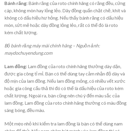
Bánh răng:
Bánh răng của roto chính hãng có răng đều, cứng
cáp, không mòn hay lỏng lẻo. Dây đồng quấn chặt chẽ, khít và
không có dấu hiệu hư hỏng. Nếu thấy bánh răng có dấu hiệu
mòn, sứt mẻ hoặc dây đồng lỏng lẻo, rất có thể đó là roto
kém chất lượng.
Bộ bánh răng máy mài chính hãng – Nguồn ảnh:
maydochuyendung.com
Lam đồng:
Lam đồng của roto chính hãng thường dày dặn,
được gia công tỉ mỉ. Bạn có thể dùng tay cảm nhận độ dày và
độ mịn của lam đồng. Nếu lam đồng mỏng, có nhiều vết xước
hoặc gia công cẩu thả thì đó có thể là dấu hiệu của roto kém
chất lượng. Ngoài ra, bạn cũng nên chú ý đến màu sắc của
lam đồng. Lam đồng của roto chính hãng thường có màu đồng
sáng bóng, đều màu.
Một mẹo nhỏ khi kiểm tra lam đồng là bạn có thể dùng nam
châm để thử. Nếu nam châm hút mạnh vào lam đồng thì có