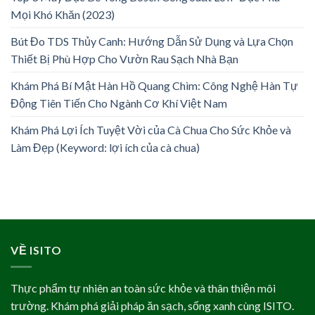
Mọi Khó Khăn (2023)
Bút Đo TDS Thủy Canh: Hướng Dẫn Sử Dụng và Lựa Chọn
Thiết Bị Phù Hợp Cho Vườn Rau Sạch Nhà Bạn
Khám Phá Bí Mật Hàn Hồ Quang Chìm: Công Nghệ Hàn Tự
Động Tiên Tiến Cho Ngành Cơ Khí Việt Nam
Khám Phá Lợi Ích Tuyệt Vời của Cà Chua Cho Sức Khỏe và
Làm Đẹp (Keyword: lợi ích của cà chua)
VỀ ISITO
Thực phẩm tự nhiên an toàn sức khỏe và thân thiện môi
trường. Khám phá giải pháp ăn sạch, sống xanh cùng ISITO.