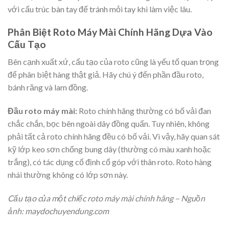
với cấu trúc bàn tay để tránh mỏi tay khi làm việc lâu.
Phân Biệt Roto Máy Mài Chính Hãng Dựa Vào
Cấu Tạo
Bên cạnh xuất xứ, cấu tạo của roto cũng là yếu tố quan trọng
để phân biệt hàng thật giả. Hãy chú ý đến phần đầu roto,
bánh răng và lam đồng.
Đầu roto máy mài:
Roto chính hãng thường có bố vải đan
chắc chắn, bọc bên ngoài dây đồng quấn. Tuy nhiên, không
phải tất cả roto chính hãng đều có bố vải. Vì vậy, hãy quan sát
kỹ lớp keo sơn chống bung dây (thường có màu xanh hoặc
trắng), có tác dụng cố định cổ góp với thân roto. Roto hàng
nhái thường không có lớp sơn này.
Cấu tạo của một chiếc roto máy mài chính hãng – Nguồn
ảnh: maydochuyendung.com