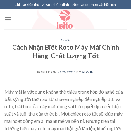
Skip
Chia sẻ kiến thức về sức khỏe, dinh dưỡng và các mẹo vặt hữu ích.
to
content
BLOG
Cách Nhận Biết Roto Máy Mài Chính
Hãng, Chất Lượng Tốt
POSTED ON
21/02/2025
BY
ADMIN
Máy mài là vật dụng không thể thiếu trong hộp đồ nghề của
bất kỳ người thợ nào, từ chuyên nghiệp đến nghiệp dư. Và
roto, trái tim của máy mài, đóng vai trò quyết định đến hiệu
suất và tuổi thọ của thiết bị. Một chiếc roto tốt sẽ giúp máy
mài hoạt động êm ái, mạnh mẽ và bền bỉ. Nhưng trên thị
trường hiện nay, roto máy mài thật giả lẫn lộn, khiến người