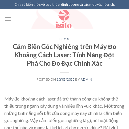
Skip
Chia sẻ kiến thức về sức khỏe, dinh dưỡng và các mẹo vặt hữu ích.
to
content
BLOG
Cảm Biến Góc Nghiêng trên Máy Đo
Khoảng Cách Laser: Tính Năng Đột
Phá Cho Đo Đạc Chính Xác
POSTED ON
10/03/2025
BY
ADMIN
Máy đo khoảng cách laser đã trở thành công cụ không thể
thiếu trong ngành xây dựng và nhiều lĩnh vực khác. Một trong
những tính năng nổi bật của dòng máy này chính là cảm biến
góc nghiêng. Vậy cảm biến góc nghiêng là gì, nó hoạt động
như thế nào và mang lại lợi ích gì cho người dùng? Bài viết