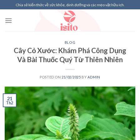
Skip
Chia sẻ kiến thức về sức khỏe, dinh dưỡng và các mẹo vặt hữu ích.
to
content
BLOG
Cây Cỏ Xước: Khám Phá Công Dụng
Và Bài Thuốc Quý Từ Thiên Nhiên
POSTED ON
21/02/2025
BY
ADMIN
21
Th2