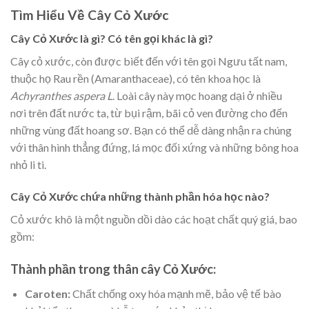
Tìm Hiểu Về Cây Cỏ Xước
Cây Cỏ Xước là gì? Có tên gọi khác là gì?
Cây cỏ xước, còn được biết đến với tên gọi Ngưu tất nam,
thuộc họ Rau rền (Amaranthaceae), có tên khoa học là
Achyranthes aspera L
. Loài cây này mọc hoang dại ở nhiều
nơi trên đất nước ta, từ bụi rậm, bãi cỏ ven đường cho đến
những vùng đất hoang sơ. Bạn có thể dễ dàng nhận ra chúng
với thân hình thẳng đứng, lá mọc đối xứng và những bông hoa
nhỏ li ti.
Cây Cỏ Xước chứa những thành phần hóa học nào?
Cỏ xước khô là một nguồn dồi dào các hoạt chất quý giá, bao
gồm:
Thành phần trong thân cây Cỏ Xước:
Caroten:
Chất chống oxy hóa mạnh mẽ, bảo vệ tế bào