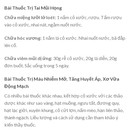
Bài Thuốc Trị Tai Mũi Họng
Chữa miệng lưỡi lở loét:
1 nắm cỏ xước, rượu. Tẩm rượu
vào cỏ xước, nhai nát, ngậm nuốt nước.
Chữa hóc xương:
1 nắm lá cỏ xước. Nhai nuốt nước, bã đắp
lên cổ.
Chữa viêm mũi dị ứng:
30g rễ cỏ xước, 20g lá diễn, 20g
đơn buốt. Sắc uống trong 5 ngày.
Bài Thuốc Trị Máu Nhiễm Mỡ, Tăng Huyết Áp, Xơ Vữa
Động Mạch
Có nhiều bài thuốc khác nhau, kết hợp cỏ xước với các thảo
dược khác như sao vàng, hạt muồng, ngưu tất, đương quy,
hạt lạc giời, xuyên khung, cỏ cứt lợn, nấm mèo, hạn liên thảo,
thành ngạch. Liều lượng và cách sử dụng cần tham khảo ý
kiến thầy thuốc.