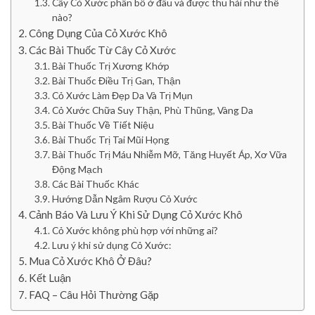
Cây Cỏ Xước phân bố ở đâu và được thu hái như thế
nào?
Công Dụng Của Cỏ Xước Khô
Các Bài Thuốc Từ Cây Cỏ Xước
Bài Thuốc Trị Xương Khớp
Bài Thuốc Điều Trị Gan, Thận
Cỏ Xước Làm Đẹp Da Và Trị Mụn
Cỏ Xước Chữa Suy Thận, Phù Thũng, Vàng Da
Bài Thuốc Về Tiết Niệu
Bài Thuốc Trị Tai Mũi Họng
Bài Thuốc Trị Máu Nhiễm Mỡ, Tăng Huyết Áp, Xơ Vữa
Động Mạch
Các Bài Thuốc Khác
Hướng Dẫn Ngâm Rượu Cỏ Xước
Cảnh Báo Và Lưu Ý Khi Sử Dụng Cỏ Xước Khô
Cỏ Xước không phù hợp với những ai?
Lưu ý khi sử dụng Cỏ Xước:
Mua Cỏ Xước Khô Ở Đâu?
Kết Luận
FAQ – Câu Hỏi Thường Gặp