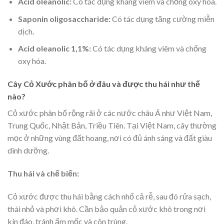
Acid oleanolic:
Có tác dụng kháng viêm và chống oxy hóa.
Saponin oligosaccharide:
Có tác dụng tăng cường miễn
dịch.
Acid oleanolic 1,1%:
Có tác dụng kháng viêm và chống
oxy hóa.
Cây Cỏ Xước phân bố ở đâu và được thu hái như thế
nào?
Cỏ xước phân bố rộng rãi ở các nước châu Á như Việt Nam,
Trung Quốc, Nhật Bản, Triều Tiên. Tại Việt Nam, cây thường
mọc ở những vùng đất hoang, nơi có đủ ánh sáng và đất giàu
dinh dưỡng.
Thu hái và chế biến:
Cỏ xước được thu hái bằng cách nhổ cả rễ, sau đó rửa sạch,
thái nhỏ và phơi khô. Cần bảo quản cỏ xước khô trong nơi
kín đáo, tránh ẩm mốc và côn trùng.