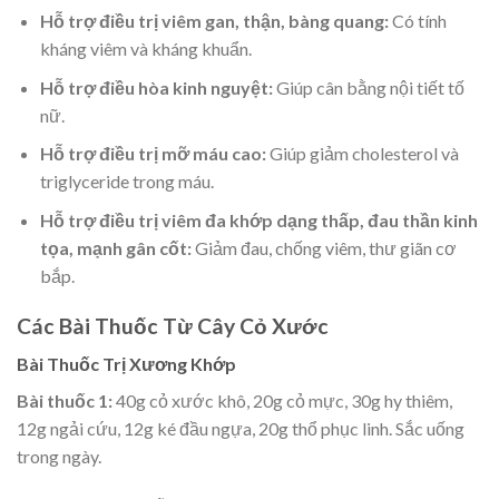
Hỗ trợ điều trị viêm gan, thận, bàng quang:
Có tính
kháng viêm và kháng khuẩn.
Hỗ trợ điều hòa kinh nguyệt:
Giúp cân bằng nội tiết tố
nữ.
Hỗ trợ điều trị mỡ máu cao:
Giúp giảm cholesterol và
triglyceride trong máu.
Hỗ trợ điều trị viêm đa khớp dạng thấp, đau thần kinh
tọa, mạnh gân cốt:
Giảm đau, chống viêm, thư giãn cơ
bắp.
Các Bài Thuốc Từ Cây Cỏ Xước
Bài Thuốc Trị Xương Khớp
Bài thuốc 1:
40g cỏ xước khô, 20g cỏ mực, 30g hy thiêm,
12g ngải cứu, 12g ké đầu ngựa, 20g thổ phục linh. Sắc uống
trong ngày.