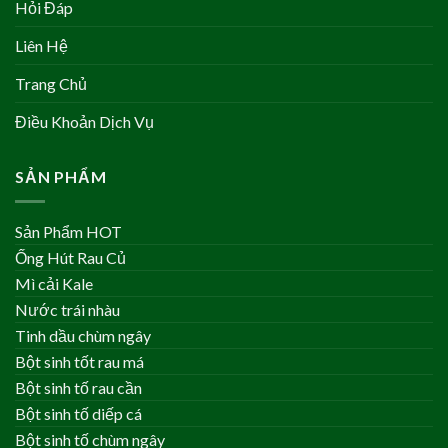
Hỏi Đáp
Liên Hệ
Trang Chủ
Điều Khoản Dịch Vụ
SẢN PHẨM
Sản Phẩm HOT
Ống Hút Rau Củ
Mì cải Kale
Nước trái nhàu
Tinh dầu chùm ngây
Bột sinh tốt rau má
Bột sinh tố rau cần
Bột sinh tố diếp cá
Bột sinh tố chùm ngây