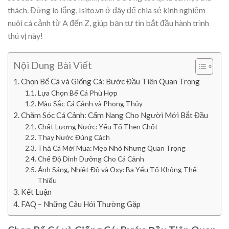
thách. Đừng lo lắng, Isito.vn ở đây để chia sẻ kinh nghiệm
nuôi cá cảnh từ A đến Z, giúp bạn tự tin bắt đầu hành trình
thú vị này!
Nội Dung Bài Viết
Chọn Bể Cá và Giống Cá: Bước Đầu Tiên Quan Trọng
Lựa Chọn Bể Cá Phù Hợp
Màu Sắc Cá Cảnh và Phong Thủy
Chăm Sóc Cá Cảnh: Cẩm Nang Cho Người Mới Bắt Đầu
Chất Lượng Nước: Yếu Tố Then Chốt
Thay Nước Đúng Cách
Thả Cá Mới Mua: Mẹo Nhỏ Nhưng Quan Trọng
Chế Độ Dinh Dưỡng Cho Cá Cảnh
Ánh Sáng, Nhiệt Độ và Oxy: Ba Yếu Tố Không Thể
Thiếu
Kết Luận
FAQ – Những Câu Hỏi Thường Gặp