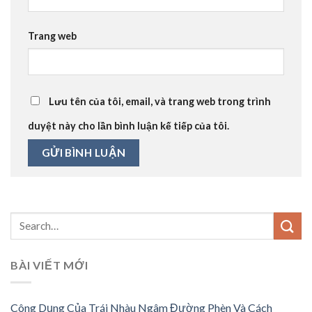
Trang web
Lưu tên của tôi, email, và trang web trong trình
duyệt này cho lần bình luận kế tiếp của tôi.
BÀI VIẾT MỚI
Công Dụng Của Trái Nhàu Ngâm Đường Phèn Và Cách