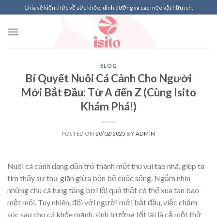
Skip
Chia sẻ kiến thức về sức khỏe, dinh dưỡng và các mẹo vặt hữu ích.
to
content
BLOG
Bí Quyết Nuôi Cá Cảnh Cho Người
Mới Bắt Đầu: Từ A đến Z (Cùng Isito
Khám Phá!)
POSTED ON
20/02/2025
BY
ADMIN
Nuôi cá cảnh đang dần trở thành một thú vui tao nhã, giúp ta
tìm thấy sự thư giãn giữa bộn bề cuộc sống. Ngắm nhìn
những chú cá tung tăng bơi lội quả thật có thể xua tan bao
mệt mỏi. Tuy nhiên, đối với người mới bắt đầu, việc chăm
sóc sao cho cá khỏe mạnh, sinh trưởng tốt lại là cả một thử