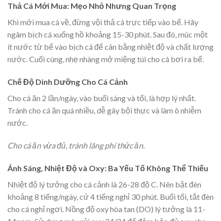
Thả Cá Mới Mua: Mẹo Nhỏ Nhưng Quan Trọng
Khi mới mua cá về, đừng vội thả cá trực tiếp vào bể. Hãy
ngâm bịch cá xuống hồ khoảng 15-30 phút. Sau đó, múc một
ít nước từ bể vào bịch cá để cân bằng nhiệt độ và chất lượng
nước. Cuối cùng, nhẹ nhàng mở miệng túi cho cá bơi ra bể.
Chế Độ Dinh Dưỡng Cho Cá Cảnh
Cho cá ăn 2 lần/ngày, vào buổi sáng và tối, là hợp lý nhất.
Tránh cho cá ăn quá nhiều, dễ gây bội thực và làm ô nhiễm
nước.
Cho cá ăn vừa đủ, tránh lãng phí thức ăn.
Ánh Sáng, Nhiệt Độ và Oxy: Ba Yếu Tố Không Thể Thiếu
Nhiệt độ lý tưởng cho cá cảnh là 26-28 độ C. Nên bật đèn
khoảng 8 tiếng/ngày, cứ 4 tiếng nghỉ 30 phút. Buổi tối, tắt đèn
cho cá nghỉ ngơi. Nồng độ oxy hòa tan (DO) lý tưởng là 11-