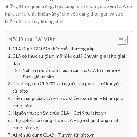
những lưu ý quan trọng. Hãy cùng Isito khám phá xem CLA có
thực sự là “chìa khóa vàng” cho vóc dáng thon gọn và sức
khỏe dồi dào hay không nhé!
Nội Dung Bài Viết
CLA là gì? Giải đáp thắc mắc thường gặp
CLA có thực sự giảm mỡ hiệu quả? Chuyên gia Isito giải
đáp
Nghiên cứu về lợi ích giảm cân của CLA trên người –
Đánh giá từ Isito
Tác dụng của CLA đối với người tập gym – Lời khuyên
từ Isito
Tiềm năng của CLA với sức khỏe toàn diện – Khám phá
cùng Isito
Nguồn thực phẩm chứa CLA – Gợi ý từ Isito.vn
Thực phẩm bổ sung chứa CLA – Lựa chọn thông minh
cùng Isito.vn
Ai nên sử dụng CLA? – Tư vấn từ Isito.vn