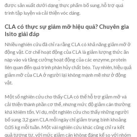
được sản xuất dưới dạng thực phẩm bổ sung, hỗ trợ quá
trình tập luyện và cải thiện vóc dáng.
CLA có thực sự giảm mỡ hiệu quả? Chuyên gia
Isito giải đáp
Nhiều nghiên cứu đã chỉ ra rằng CLA có khả năng giảm mỡ ở
động vật. Cơ chế hoạt động của CLA là giảm lượng thức ăn
nạp vào và tăng cường hoạt động của các enzyme, protein
liên quan đến quá trình phân hủy chất béo. Tuy nhiên, hiệu quả
giảm mỡ của CLA ở người lại không mạnh mẽ như ở động
vật.
Một số nghiên cứu cho thấy CLA có thể hỗ trợ giảm mỡ và
cải thiện thành phần cơ thể, nhưng mức độ giảm cân thường
khá khiêm tốn. Ví dụ, một nghiên cứu cho thấy những người
bổ sung 3,2 gam CLA mỗi ngày chỉ giảm trung bình khoảng
0,05 kg mỗi tuần. Một vài nghiên cứu khác cũng chỉ ra kết
quả tương tự, với mức giảm cân không đáng kể so với nhóm