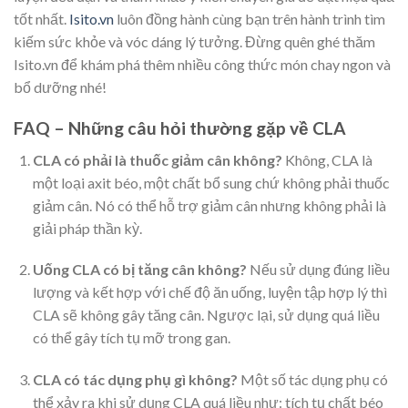
tốt nhất.
Isito.vn
luôn đồng hành cùng bạn trên hành trình tìm
kiếm sức khỏe và vóc dáng lý tưởng. Đừng quên ghé thăm
Isito.vn để khám phá thêm nhiều công thức món chay ngon và
bổ dưỡng nhé!
FAQ – Những câu hỏi thường gặp về CLA
CLA có phải là thuốc giảm cân không?
Không, CLA là
một loại axit béo, một chất bổ sung chứ không phải thuốc
giảm cân. Nó có thể hỗ trợ giảm cân nhưng không phải là
giải pháp thần kỳ.
Uống CLA có bị tăng cân không?
Nếu sử dụng đúng liều
lượng và kết hợp với chế độ ăn uống, luyện tập hợp lý thì
CLA sẽ không gây tăng cân. Ngược lại, sử dụng quá liều
có thể gây tích tụ mỡ trong gan.
CLA có tác dụng phụ gì không?
Một số tác dụng phụ có
thể xảy ra khi sử dụng CLA quá liều như: tích tụ chất béo