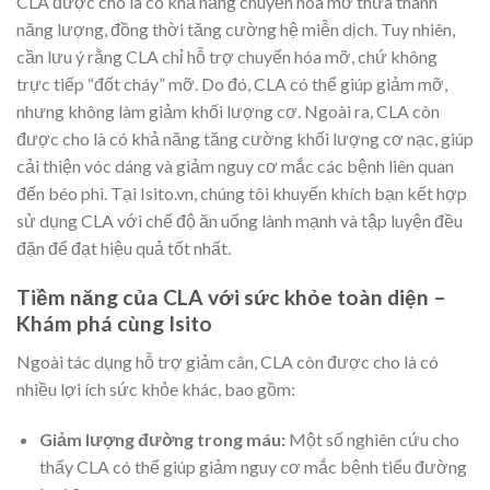
CLA được cho là có khả năng chuyển hóa mỡ thừa thành
năng lượng, đồng thời tăng cường hệ miễn dịch. Tuy nhiên,
cần lưu ý rằng CLA chỉ hỗ trợ chuyển hóa mỡ, chứ không
trực tiếp “đốt cháy” mỡ. Do đó, CLA có thể giúp giảm mỡ,
nhưng không làm giảm khối lượng cơ. Ngoài ra, CLA còn
được cho là có khả năng tăng cường khối lượng cơ nạc, giúp
cải thiện vóc dáng và giảm nguy cơ mắc các bệnh liên quan
đến béo phì. Tại Isito.vn, chúng tôi khuyến khích bạn kết hợp
sử dụng CLA với chế độ ăn uống lành mạnh và tập luyện đều
đặn để đạt hiệu quả tốt nhất.
Tiềm năng của CLA với sức khỏe toàn diện –
Khám phá cùng Isito
Ngoài tác dụng hỗ trợ giảm cân, CLA còn được cho là có
nhiều lợi ích sức khỏe khác, bao gồm:
Giảm lượng đường trong máu:
Một số nghiên cứu cho
thấy CLA có thể giúp giảm nguy cơ mắc bệnh tiểu đường