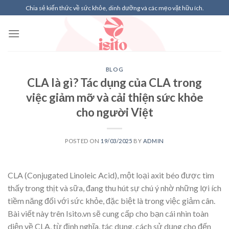
Skip
Chia sẻ kiến thức về sức khỏe, dinh dưỡng và các mẹo vặt hữu ích.
to
content
BLOG
CLA là gì? Tác dụng của CLA trong
việc giảm mỡ và cải thiện sức khỏe
cho người Việt
POSTED ON
19/03/2025
BY
ADMIN
CLA (Conjugated Linoleic Acid), một loại axit béo được tìm
thấy trong thịt và sữa, đang thu hút sự chú ý nhờ những lợi ích
tiềm năng đối với sức khỏe, đặc biệt là trong việc giảm cân.
Bài viết này trên Isito.vn sẽ cung cấp cho bạn cái nhìn toàn
diện về CLA, từ định nghĩa, tác dụng, cách sử dụng cho đến