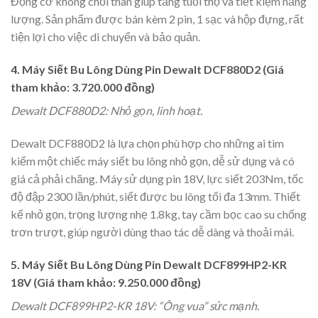
Động cơ không chổi than giúp tăng tuổi thọ và tiết kiệm năng
lượng. Sản phẩm được bán kèm 2 pin, 1 sạc và hộp đựng, rất
tiện lợi cho việc di chuyển và bảo quản.
4. Máy Siết Bu Lông Dùng Pin Dewalt DCF880D2 (Giá
tham khảo: 3.720.000 đồng)
Dewalt DCF880D2: Nhỏ gọn, linh hoạt.
Dewalt DCF880D2 là lựa chọn phù hợp cho những ai tìm
kiếm một chiếc máy siết bu lông nhỏ gọn, dễ sử dụng và có
giá cả phải chăng. Máy sử dụng pin 18V, lực siết 203Nm, tốc
độ đập 2300 lần/phút, siết được bu lông tối đa 13mm. Thiết
kế nhỏ gọn, trọng lượng nhẹ 1.8kg, tay cầm bọc cao su chống
trơn trượt, giúp người dùng thao tác dễ dàng và thoải mái.
5. Máy Siết Bu Lông Dùng Pin Dewalt DCF899HP2-KR
18V (Giá tham khảo: 9.250.000 đồng)
Dewalt DCF899HP2-KR 18V: “Ông vua” sức mạnh.