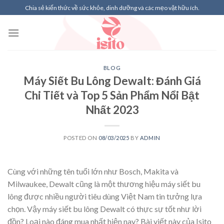
Skip
Chia sẻ kiến thức về sức khỏe, dinh dưỡng và các mẹo vặt hữu ích.
to
content
BLOG
Máy Siết Bu Lông Dewalt: Đánh Giá
Chi Tiết và Top 5 Sản Phẩm Nổi Bật
Nhất 2023
POSTED ON
08/03/2025
BY
ADMIN
Cùng với những tên tuổi lớn như Bosch, Makita và
Milwaukee, Dewalt cũng là một thương hiệu máy siết bu
lông được nhiều người tiêu dùng Việt Nam tin tưởng lựa
chọn. Vậy máy siết bu lông Dewalt có thực sự tốt như lời
đồn? Loại nào đáng mua nhất hiện nay? Bài viết này của Isito