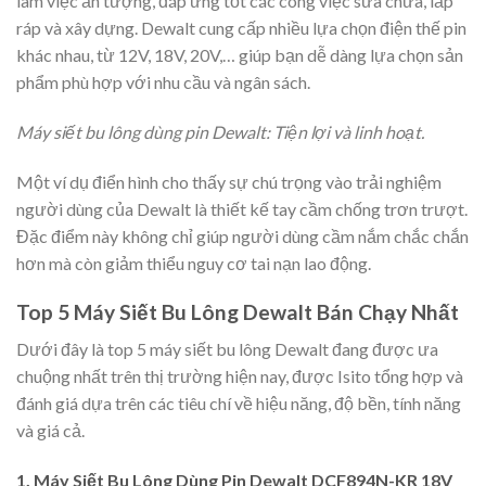
làm việc ấn tượng, đáp ứng tốt các công việc sửa chữa, lắp
ráp và xây dựng. Dewalt cung cấp nhiều lựa chọn điện thế pin
khác nhau, từ 12V, 18V, 20V,… giúp bạn dễ dàng lựa chọn sản
phẩm phù hợp với nhu cầu và ngân sách.
Máy siết bu lông dùng pin Dewalt: Tiện lợi và linh hoạt.
Một ví dụ điển hình cho thấy sự chú trọng vào trải nghiệm
người dùng của Dewalt là thiết kế tay cầm chống trơn trượt.
Đặc điểm này không chỉ giúp người dùng cầm nắm chắc chắn
hơn mà còn giảm thiểu nguy cơ tai nạn lao động.
Top 5 Máy Siết Bu Lông Dewalt Bán Chạy Nhất
Dưới đây là top 5 máy siết bu lông Dewalt đang được ưa
chuộng nhất trên thị trường hiện nay, được Isito tổng hợp và
đánh giá dựa trên các tiêu chí về hiệu năng, độ bền, tính năng
và giá cả.
1. Máy Siết Bu Lông Dùng Pin Dewalt DCF894N-KR 18V