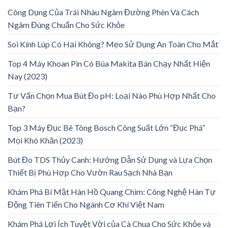
Công Dụng Của Trái Nhàu Ngâm Đường Phèn Và Cách
Ngâm Đúng Chuẩn Cho Sức Khỏe
Soi Kính Lúp Có Hại Không? Mẹo Sử Dụng An Toàn Cho Mắt
Top 4 Máy Khoan Pin Có Búa Makita Bán Chạy Nhất Hiện
Nay (2023)
Tư Vấn Chọn Mua Bút Đo pH: Loại Nào Phù Hợp Nhất Cho
Bạn?
Top 3 Máy Đục Bê Tông Bosch Công Suất Lớn “Đục Phá”
Mọi Khó Khăn (2023)
Bút Đo TDS Thủy Canh: Hướng Dẫn Sử Dụng và Lựa Chọn
Thiết Bị Phù Hợp Cho Vườn Rau Sạch Nhà Bạn
Khám Phá Bí Mật Hàn Hồ Quang Chìm: Công Nghệ Hàn Tự
Động Tiên Tiến Cho Ngành Cơ Khí Việt Nam
Khám Phá Lợi Ích Tuyệt Vời của Cà Chua Cho Sức Khỏe và