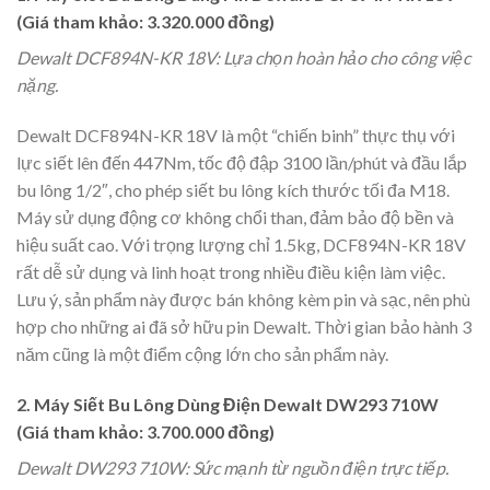
(Giá tham khảo: 3.320.000 đồng)
Dewalt DCF894N-KR 18V: Lựa chọn hoàn hảo cho công việc
nặng.
Dewalt DCF894N-KR 18V là một “chiến binh” thực thụ với
lực siết lên đến 447Nm, tốc độ đập 3100 lần/phút và đầu lắp
bu lông 1/2″, cho phép siết bu lông kích thước tối đa M18.
Máy sử dụng động cơ không chổi than, đảm bảo độ bền và
hiệu suất cao. Với trọng lượng chỉ 1.5kg, DCF894N-KR 18V
rất dễ sử dụng và linh hoạt trong nhiều điều kiện làm việc.
Lưu ý, sản phẩm này được bán không kèm pin và sạc, nên phù
hợp cho những ai đã sở hữu pin Dewalt. Thời gian bảo hành 3
năm cũng là một điểm cộng lớn cho sản phẩm này.
2. Máy Siết Bu Lông Dùng Điện Dewalt DW293 710W
(Giá tham khảo: 3.700.000 đồng)
Dewalt DW293 710W: Sức mạnh từ nguồn điện trực tiếp.