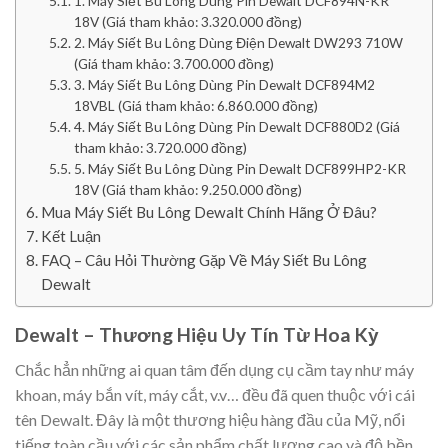
1. Máy Siết Bu Lông Dùng Pin Dewalt DCF894N-KR
18V (Giá tham khảo: 3.320.000 đồng)
2. Máy Siết Bu Lông Dùng Điện Dewalt DW293 710W
(Giá tham khảo: 3.700.000 đồng)
3. Máy Siết Bu Lông Dùng Pin Dewalt DCF894M2
18VBL (Giá tham khảo: 6.860.000 đồng)
4. Máy Siết Bu Lông Dùng Pin Dewalt DCF880D2 (Giá
tham khảo: 3.720.000 đồng)
5. Máy Siết Bu Lông Dùng Pin Dewalt DCF899HP2-KR
18V (Giá tham khảo: 9.250.000 đồng)
Mua Máy Siết Bu Lông Dewalt Chính Hãng Ở Đâu?
Kết Luận
FAQ – Câu Hỏi Thường Gặp Về Máy Siết Bu Lông
Dewalt
Dewalt – Thương Hiệu Uy Tín Từ Hoa Kỳ
Chắc hẳn những ai quan tâm đến dụng cụ cầm tay như máy
khoan, máy bắn vít, máy cắt, v.v… đều đã quen thuộc với cái
tên Dewalt. Đây là một thương hiệu hàng đầu của Mỹ, nổi
tiếng toàn cầu với các sản phẩm chất lượng cao và độ bền