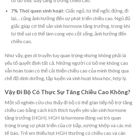
từ đó thúc đẩy tăng trưởng chiều cao.
7% Thói quen sinh hoạt:
Giấc ngủ, tư thế ngồi, đứng, đi
lại… cũng ảnh hưởng đến sự phát triển chiều cao. Ngủ đủ
giấc giúp cơ thể sản sinh hormone tăng trưởng, trong khi
tư thế sai có thể làm cong vẹo cột sống, ảnh hưởng đến
chiều cao.
Như vậy, gen di truyền tuy quan trọng nhưng không phải là
yếu tố quyết định tất cả. Những người có bố mẹ không cao
vẫn hoàn toàn có thể cải thiện chiều cao của mình thông qua
chế độ dinh dưỡng, tập luyện và sinh hoạt khoa học, hợp lý.
Vậy Đi Bộ Có Thực Sự Tăng Chiều Cao Không?
Một số nghiên cứu cho thấy đi bộ có thể gián tiếp hỗ trợ tăng
chiều cao bằng cách kích thích tuyến yên sản sinh hormone
tăng trưởng (HGH). HGH là hormone đóng vai trò quan
trọng trong sự phát triển của cơ bắp, xương khớp và các mô
tế bào. Trẻ em thiếu hụt HGH thường có chiều cao và cân