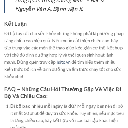
cũng quan trọng không kém.” – Bác sĩ
Nguyễn Văn A, Bệnh viện X.
Kết Luận
Đi bộ tuy tốt cho sức khỏe nhưng không phải là phương pháp
tăng chiều cao hiệu quả. Nếu muốn cải thiện chiều cao, hãy
tập trung vào các môn thể thao giúp kéo giãn cơ thể, kết hợp
với chế độ dinh dưỡng hợp lý và thói quen sinh hoạt lành
mạnh. Đừng quên truy cập
Isito.vn
để tìm hiểu thêm nhiều
kiến thức bổ ích về dinh dưỡng và ẩm thực chay tốt cho sức
khỏe nhé!
FAQ – Những Câu Hỏi Thường Gặp Về Việc Đi
Bộ Và Chiều Cao:
Đi bộ bao nhiêu mỗi ngày là đủ?
Mỗi ngày bạn nên đi bộ
ít nhất 30 phút để duy trì sức khỏe. Tuy nhiên, nếu mục tiêu
là tăng chiều cao, hãy kết hợp với các bài tập khác hiệu
quả hơn.