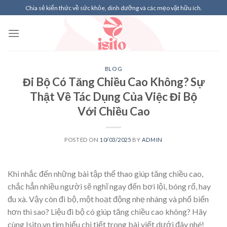
Skip
Chia sẻ kiến thức về sức khỏe, dinh dưỡng và các mẹo vặt hữu ích.
to
content
BLOG
Đi Bộ Có Tăng Chiều Cao Không? Sự
Thật Về Tác Dụng Của Việc Đi Bộ
Với Chiều Cao
POSTED ON
10/03/2025
BY
ADMIN
Khi nhắc đến những bài tập thể thao giúp tăng chiều cao,
chắc hẳn nhiều người sẽ nghĩ ngay đến bơi lội, bóng rổ, hay
đu xà. Vậy còn đi bộ, một hoạt động nhẹ nhàng và phổ biến
hơn thì sao? Liệu đi bộ có giúp tăng chiều cao không? Hãy
cùng Isito.vn tìm hiểu chi tiết trong bài viết dưới đây nhé!