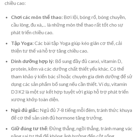
chiều cao:
Chơi các môn thể thao:
Bơi lội, bóng rổ, bóng chuyền,
cầu lông, đu xà,… là những môn thể thao rất tốt cho sự
phát triển chiều cao.
Tập Yoga:
Các bài tập Yoga giúp kéo giãn cơ thể, cải
thiện tư thế và hỗ trợ tăng chiều cao.
Dinh dưỡng hợp lý:
Bổ sung đầy đủ canxi, vitamin D,
protein, kẽm và các dưỡng chất thiết yếu khác. Có thể
tham khảo ý kiến bác sĩ hoặc chuyên gia dinh dưỡng để sử
dụng các sản phẩm bổ sung nếu cần thiết. Ví dụ, vitamin
D3 K2 là một sự kết hợp tuyệt vời giúp hỗ trợ phát triển
xương khớp toàn diện.
Ngủ đủ giấc:
Ngủ đủ 7-8 tiếng mỗi đêm, tránh thức khuya
để cơ thể sản sinh đủ hormone tăng trưởng.
Giữ đúng tư thế:
Đứng thẳng, ngồi thẳng, tránh mang vác
nặng sai tư thế để không ảnh hưởng đến cột sống.