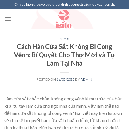
Skip
Chia sẻ kiến thức về sức khỏe, dinh dưỡng và các mẹo vặt hữu ích.
to
content
BLOG
Cách Hàn Cửa Sắt Không Bị Cong
Vênh: Bí Quyết Cho Thợ Mới và Tự
Làm Tại Nhà
POSTED ON
16/03/2025
BY
ADMIN
Làm cửa sắt chắc chắn, không cong vênh là mơ ước của bất
kì ai tự tay làm cửa cho ngôi nhà của mình. Vậy làm thế nào
để hàn cửa sắt không bị cong vênh? Bài viết này trên Isito.vn
sẽ chia sẻ bí quyết hàn cửa sắt chuẩn chỉnh, từ khâu chuẩn bị
đến kỹ thuật hàn, giúp bạn có được bộ cửa sắt như ý, dù là