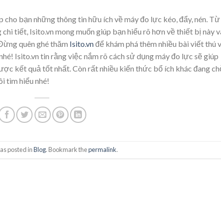
ấp cho bạn những thông tin hữu ích về máy đo lực kéo, đẩy, nén. Từ
hi tiết, Isito.vn mong muốn giúp bạn hiểu rõ hơn về thiết bị này v
. Đừng quên ghé thăm
Isito.vn
để khám phá thêm nhiều bài viết thú v
hé! Isito.vn tin rằng việc nắm rõ cách sử dụng máy đo lực sẽ giúp
ược kết quả tốt nhất. Còn rất nhiều kiến thức bổ ích khác đang c
i tìm hiểu nhé!
as posted in
Blog
. Bookmark the
permalink
.