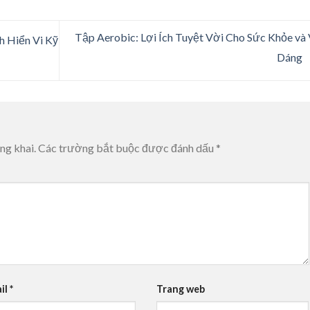
Tập Aerobic: Lợi Ích Tuyệt Vời Cho Sức Khỏe và
 Hiển Vi Kỹ
Dáng
ng khai.
Các trường bắt buộc được đánh dấu
*
il
*
Trang web