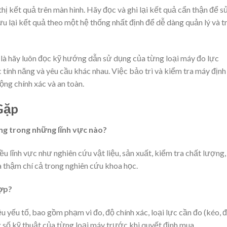
thị kết quả trên màn hình. Hãy đọc và ghi lại kết quả cẩn thận để s
u lại kết quả theo một hệ thống nhất định để dễ dàng quản lý và t
 là hãy luôn đọc kỹ hướng dẫn sử dụng của từng loại máy đo lực
c tính năng và yêu cầu khác nhau. Việc bảo trì và kiểm tra máy định
ng chính xác và an toàn.
Gặp
ng trong những lĩnh vực nào?
u lĩnh vực như nghiên cứu vật liệu, sản xuất, kiểm tra chất lượng,
à thậm chí cả trong nghiên cứu khoa học.
hợp?
 yếu tố, bao gồm phạm vi đo, độ chính xác, loại lực cần đo (kéo, đ
g số kỹ thuật của từng loại máy trước khi quyết định mua.