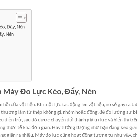
o, Đẩy, Nén
y, Nén
 Máy Đo Lực Kéo, Đẩy, Nén
ồi của vật liệu. Khi một lực tác động lên vật liệu, nó sẽ gây ra bi
 thường làm từ thép không gỉ, nhôm hoặc đồng, để đo lường sự b
u điện trở, sau đó được chuyển đổi thành giá trị lực và hiển thị trê
ưng thực tế khá đơn giãn. Hãy tưởng tượng như bạn đang kéo giã
ng giãn ra nhiều. Máy đo lực cũng hoạt động tương tự như vậy, ch