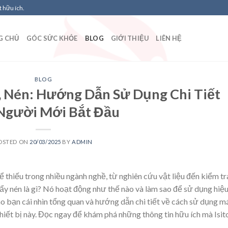
 hữu ích.
G CHỦ
GÓC SỨC KHỎE
BLOG
GIỚI THIỆU
LIÊN HỆ
BLOG
, Nén: Hướng Dẫn Sử Dụng Chi Tiết
Người Mới Bắt Đầu
OSTED ON
20/03/2025
BY
ADMIN
hể thiếu trong nhiều ngành nghề, từ nghiên cứu vật liệu đến kiểm tr
y nén là gì? Nó hoạt động như thế nào và làm sao để sử dụng hiệ
cho bạn cái nhìn tổng quan và hướng dẫn chi tiết về cách sử dụng m
 thiết bị này. Đọc ngay để khám phá những thông tin hữu ích mà Isit