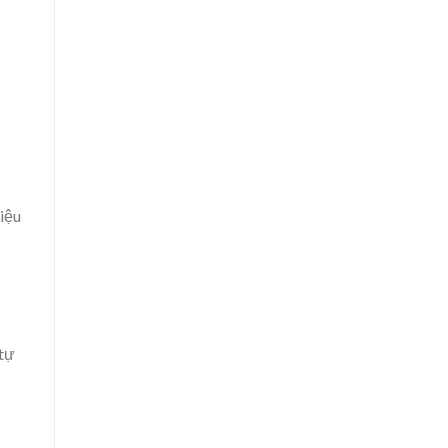
liệu
 tự