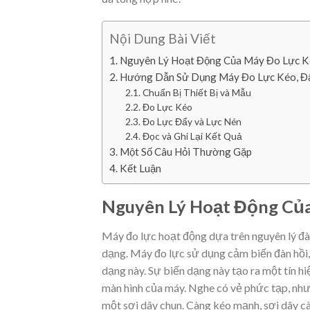
Nội Dung Bài Viết
Nguyên Lý Hoạt Động Của Máy Đo Lực Ké
Hướng Dẫn Sử Dụng Máy Đo Lực Kéo, Đẩ
Chuẩn Bị Thiết Bị và Mẫu
Đo Lực Kéo
Đo Lực Đẩy và Lực Nén
Đọc và Ghi Lại Kết Quả
Một Số Câu Hỏi Thường Gặp
Kết Luận
Nguyên Lý Hoạt Động Của
Máy đo lực hoạt động dựa trên nguyên lý đàn h
dạng. Máy đo lực sử dụng cảm biến đàn hồi,
dạng này. Sự biến dạng này tạo ra một tín hiệ
màn hình của máy. Nghe có vẻ phức tạp, nh
một sợi dây chun. Càng kéo mạnh, sợi dây cà