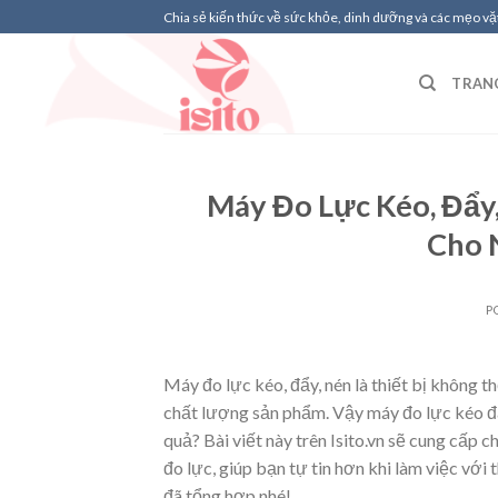
Skip
Chia sẻ kiến thức về sức khỏe, dinh dưỡng và các mẹo vặt
to
content
TRAN
Máy Đo Lực Kéo, Đẩy
Cho 
P
Máy đo lực kéo, đẩy, nén là thiết bị không t
chất lượng sản phẩm. Vậy máy đo lực kéo đẩ
quả? Bài viết này trên Isito.vn sẽ cung cấp 
đo lực, giúp bạn tự tin hơn khi làm việc với
đã tổng hợp nhé!