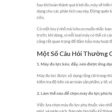
Sau khi hoàn thành quá trình đo, máy sẽ hiển 
dụng cho các phân tích sau này. Đừng quên lư
cứu.
Có một lưu ý nhỏ mà Isito.vn muốn nhắc bạn
trước khi dùng, vì mỗi loại máy có thể có cá
cũng rất quan trọng để đảm bảo máy hoạt độ
Một Số Câu Hỏi Thường 
1. Máy đo lực kéo, đẩy, nén được ứng dụ
Máy đo lực được sử dụng rộng rãi trong nhiề
kiểm tra độ bền và an toàn sản phẩm, y tế, v
2. Làm thế nào để chọn máy đo lực phù 
Việc lựa chọn máy đo lực phụ thuộc vào nhiều
nén), và ngân sách. Bạn nên tìm hiểu kỹ thôn