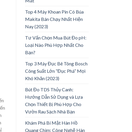
Mắt
Top 4 Máy Khoan Pin Có Búa
Makita Bán Chạy Nhất Hiện
Nay (2023)
Tư Vấn Chọn Mua Bút Đo pH:
Loại Nào Phù Hợp Nhất Cho
Bạn?
Top 3 Máy Đục Bê Tông Bosch
Công Suất Lớn “Đục Phá” Mọi
Khó Khăn (2023)
Bút Đo TDS Thủy Canh:
Hướng Dẫn Sử Dụng và Lựa
ến
Chọn Thiết Bị Phù Hợp Cho
iến
Vườn Rau Sạch Nhà Bạn
n
n
Khám Phá Bí Mật Hàn Hồ
ỉ
Quang Chìm: Công Nghệ Hàn