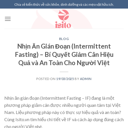
Skip
Chia sẻ kiến thức về sức khỏe, dinh dưỡng và các mẹo vặt hữu ích.
to
content
BLOG
Nhịn Ăn Gián Đoạn (Intermittent
Fasting) – Bí Quyết Giảm Cân Hiệu
Quả và An Toàn Cho Người Việt
POSTED ON
19/03/2025
BY
ADMIN
Nhịn ăn gián đoạn (Intermittent Fasting – IF) đang là một
phương pháp giảm cân được nhiều người quan tâm tại Việt
Nam. Liệu phương pháp này có thực sự hiệu quả và an toàn?
Cùng Isito.vn tìm hiểu chi tiết về IF và cách áp dụng đúng cách
cho người Việt nhé.