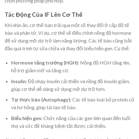
chọn phương pháp phù hợp.
Tác Động Của IF Lên Cơ Thể
Khi nhịn ăn, cơ thể bạn trải qua một số thay đổi ở cấp độ tế
bào và phân tử. Ví dụ, cơ thể sẽ điều chỉnh nồng độ hormone
để sử dụng mỡ dự trữ làm năng lượng. Các tế bào cũng bắt
đầu quá trình tự sửa chữa và thay đổi biểu hiện gen. Cụ thể:
Hormone tăng trưởng (HGH):
Nồng độ HGH tăng lên,
hỗ trợ giảm mỡ và tăng cơ.
Insulin:
Độ nhạy insulin cải thiện và nồng độ insulin giảm,
giúp cơ thể dễ dàng sử dụng mỡ dự trữ hơn.
Tự thực bào (Autophagy):
Các tế bào loại bỏ protein cũ
và hư hỏng, giúp tái tạo tế bào.
Biểu hiện gen:
Chức năng của các gen liên quan đến tuổi
thọ và sức đề kháng bệnh tật được cải thiện.