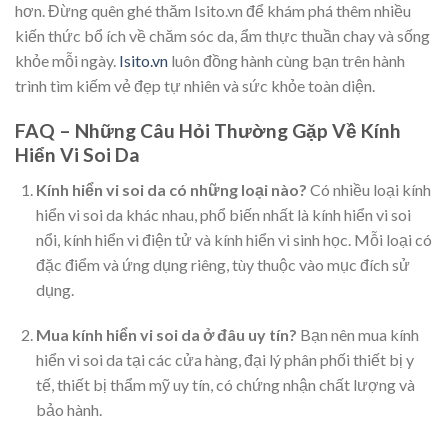
hơn. Đừng quên ghé thăm Isito.vn để khám phá thêm nhiều
kiến thức bổ ích về chăm sóc da, ẩm thực thuần chay và sống
khỏe mỗi ngày.
Isito.vn
luôn đồng hành cùng bạn trên hành
trình tìm kiếm vẻ đẹp tự nhiên và sức khỏe toàn diện.
FAQ – Những Câu Hỏi Thường Gặp Về Kính
Hiển Vi Soi Da
Kính hiển vi soi da có những loại nào?
Có nhiều loại kính
hiển vi soi da khác nhau, phổ biến nhất là kính hiển vi soi
nổi, kính hiển vi điện tử và kính hiển vi sinh học. Mỗi loại có
đặc điểm và ứng dụng riêng, tùy thuộc vào mục đích sử
dụng.
Mua kính hiển vi soi da ở đâu uy tín?
Bạn nên mua kính
hiển vi soi da tại các cửa hàng, đại lý phân phối thiết bị y
tế, thiết bị thẩm mỹ uy tín, có chứng nhận chất lượng và
bảo hành.