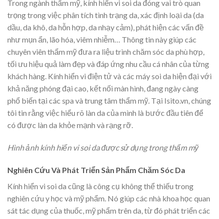
Trong ngành thẩm mỹ, kính hiển vi soi da đóng vai trò quan
trọng trong việc phân tích tình trạng da, xác định loại da (da
dầu, da khô, da hỗn hợp, da nhạy cảm), phát hiện các vấn đề
như mụn ẩn, lão hóa, viêm nhiễm… Thông tin này giúp các
chuyên viên thẩm mỹ đưa ra liệu trình chăm sóc da phù hợp,
tối ưu hiệu quả làm đẹp và đáp ứng nhu cầu cá nhân của từng
khách hàng. Kính hiển vi điện tử và các máy soi da hiện đại với
khả năng phóng đại cao, kết nối màn hình, đang ngày càng
phổ biến tại các spa và trung tâm thẩm mỹ. Tại Isito.vn, chúng
tôi tin rằng việc hiểu rõ làn da của mình là bước đầu tiên để
có được làn da khỏe mạnh và rạng rỡ.
Hình ảnh kính hiển vi soi da được sử dụng trong thẩm mỹ
Nghiên Cứu Và Phát Triển Sản Phẩm Chăm Sóc Da
Kính hiển vi soi da cũng là công cụ không thể thiếu trong
nghiên cứu y học và mỹ phẩm. Nó giúp các nhà khoa học quan
sát tác dụng của thuốc, mỹ phẩm trên da, từ đó phát triển các