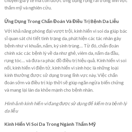
chuyên gia y tế mà còn được ứng dụng rộng rãi trong lĩnh vực
thẩm mỹ và nghiên cứu.
Ứng Dụng Trong Chẩn Đoán Và Điều Trị Bệnh Da Liễu
Với khả năng phóng đại vượt trội, kính hiển vi soi da giúp bác
sĩ quan sát chi tiết tình trạng da, phát hiện các tác nhân gây
bệnh như vi khuẩn, nấm, ký sinh trùng… Từ đó, chẩn đoán
chính xác các bệnh lý về da như ghẻ, viêm da, nấm da đầu,
rụng tóc… và đưa ra phác đồ điều trị hiệu quả. Kính hiển vi soi
nổi, kính hiển vi điện tử, kính hiển vi sinh học là những loại
kính thường được sử dụng trong lĩnh vực này. Việc chẩn
đoán sớm và điều trị kịp thời sẽ giúp ngăn ngừa biến chứng
và mang lại làn da khỏe mạnh cho bệnh nhân.
Hình ảnh kính hiển vi đang được sử dụng để kiểm tra bệnh lý
da liễu
Kính Hiển Vi Soi Da Trong Ngành Thẩm Mỹ