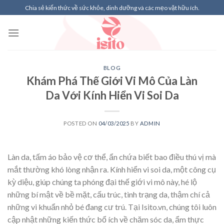
Skip
Chia sẻ kiến thức về sức khỏe, dinh dưỡng và các mẹo vặt hữu ích.
to
content
BLOG
Khám Phá Thế Giới Vi Mô Của Làn
Da Với Kính Hiển Vi Soi Da
POSTED ON
04/03/2025
BY
ADMIN
Làn da, tấm áo bảo vệ cơ thể, ẩn chứa biết bao điều thú vị mà
mắt thường khó lòng nhận ra. Kính hiển vi soi da, một công cụ
kỳ diệu, giúp chúng ta phóng đại thế giới vi mô này, hé lộ
những bí mật về bề mặt, cấu trúc, tình trạng da, thậm chí cả
những vi khuẩn nhỏ bé đang cư trú. Tại Isito.vn, chúng tôi luôn
cập nhật những kiến thức bổ ích về chăm sóc da, ẩm thực