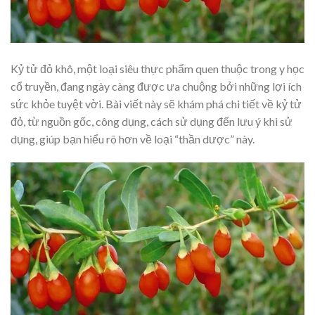
Kỷ tử đỏ khô, một loại siêu thực phẩm quen thuộc trong y học
cổ truyền, đang ngày càng được ưa chuộng bởi những lợi ích
sức khỏe tuyệt vời. Bài viết này sẽ khám phá chi tiết về kỷ tử
đỏ, từ nguồn gốc, công dụng, cách sử dụng đến lưu ý khi sử
dụng, giúp bạn hiểu rõ hơn về loại “thần dược” này.