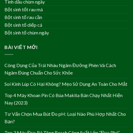
Tinh dầu chùm ngây
Bột sinh tốt rau má
Bột sinh tố rau cần
Bột sinh tố diếp cá
Bột sinh tố chùm ngây
BÀI VIẾT MỚI
Công Dụng Của Trái Nhàu Ngâm Đường Phèn Và Cách
Ngâm Đúng Chuẩn Cho Sức Khỏe
Soi Kính Lúp Có Hại Không? Mẹo Sử Dụng An Toàn Cho Mắt
Top 4 Máy Khoan Pin Có Búa Makita Bán Chạy Nhất Hiện
Nay (2023)
Tư Vấn Chọn Mua Bút Đo pH: Loại Nào Phù Hợp Nhất Cho
Bạn?
Top 3 Máy Đục Bê Tông Bosch Công Suất Lớn “Đục Phá”