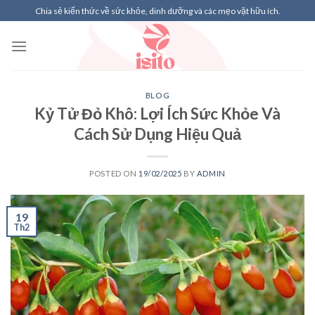
Skip
Chia sẻ kiến thức về sức khỏe, dinh dưỡng và các mẹo vặt hữu ích.
to
content
BLOG
Kỷ Tử Đỏ Khô: Lợi Ích Sức Khỏe Và
Cách Sử Dụng Hiệu Quả
POSTED ON
19/02/2025
BY
ADMIN
19
Th2