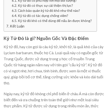
Kỷ tử đỏ có phù hợp với mọi đối tượng?
Kỷ tử đỏ có thực sự cải thiện thị lực?
Cách bảo quản kỷ tử đỏ khô như thế nào?
Kỷ tử đỏ có tác dụng chống viêm?
Kỷ tử đỏ khô có thể dùng để nấu ăn được không?
Kết Luận
Kỷ Tử Đỏ là gì? Nguồn Gốc Và Đặc Điểm
Kỷ tử đỏ, hay còn gọi là câu kỷ tử, khởi tử, là quả khô của cây
Lycium barbarum, thuộc họ Cà. Loại quả này có nguồn gốc từ
Trung Quốc, được sử dụng trong y học cổ truyền Trung
Quốc từ hàng ngàn năm nay với tên gọi “cẩu kỷ tử”. Kỷ tử đỏ
có vị ngọt nhẹ, hơi chua, tính bình, được xem là một vị thuốc
quý, giúp bồi bổ cơ thể, tăng cường sức khỏe và kéo dài tuổi
thọ.
Ngày nay, kỷ tử đỏ không chỉ phổ biến ở châu Á mà còn được
biết đến và ưa chuộng trên toàn thế giới như một loại siêu
thực phẩm. Kỷ tử được sử dụng trong nhiều món ăn, thức