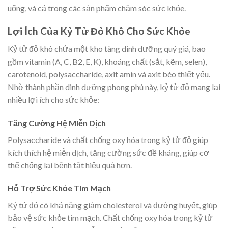
uống, và cả trong các sản phẩm chăm sóc sức khỏe.
Lợi Ích Của Kỷ Tử Đỏ Khô Cho Sức Khỏe
Kỷ tử đỏ khô chứa một kho tàng dinh dưỡng quý giá, bao
gồm vitamin (A, C, B2, E, K), khoáng chất (sắt, kẽm, selen),
carotenoid, polysaccharide, axit amin và axit béo thiết yếu.
Nhờ thành phần dinh dưỡng phong phú này, kỷ tử đỏ mang lại
nhiều lợi ích cho sức khỏe:
Tăng Cường Hệ Miễn Dịch
Polysaccharide và chất chống oxy hóa trong kỷ tử đỏ giúp
kích thích hệ miễn dịch, tăng cường sức đề kháng, giúp cơ
thể chống lại bệnh tật hiệu quả hơn.
Hỗ Trợ Sức Khỏe Tim Mạch
Kỷ tử đỏ có khả năng giảm cholesterol và đường huyết, giúp
bảo vệ sức khỏe tim mạch. Chất chống oxy hóa trong kỷ tử