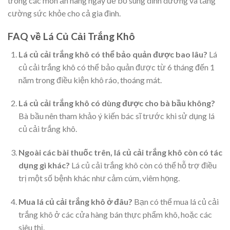
trong các món ăn hàng ngày để bổ sung dinh dưỡng và tăng
cường sức khỏe cho cả gia đình.
FAQ về Lá Củ Cải Trắng Khô
Lá củ cải trắng khô có thể bảo quản được bao lâu?
Lá
củ cải trắng khô có thể bảo quản được từ 6 tháng đến 1
năm trong điều kiện khô ráo, thoáng mát.
Lá củ cải trắng khô có dùng được cho bà bầu không?
Bà bầu nên tham khảo ý kiến bác sĩ trước khi sử dụng lá
củ cải trắng khô.
Ngoài các bài thuốc trên, lá củ cải trắng khô còn có tác
dụng gì khác?
Lá củ cải trắng khô còn có thể hỗ trợ điều
trị một số bệnh khác như cảm cúm, viêm họng.
Mua lá củ cải trắng khô ở đâu?
Bạn có thể mua lá củ cải
trắng khô ở các cửa hàng bán thực phẩm khô, hoặc các
siêu thị.