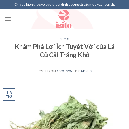
Skip
Chia sẻ kiến thức về sức khỏe, dinh dưỡng và các mẹo vặt hữu ích.
to
content
BLOG
Khám Phá Lợi Ích Tuyệt Vời của Lá
Củ Cải Trắng Khô
POSTED ON
13/03/2025
BY
ADMIN
13
Th3