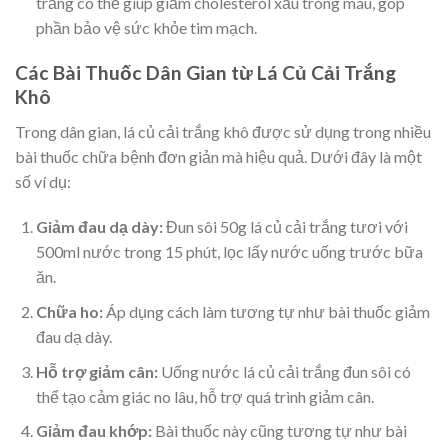
trắng có thể giúp giảm cholesterol xấu trong máu, góp
phần bảo vệ sức khỏe tim mạch.
Các Bài Thuốc Dân Gian từ Lá Củ Cải Trắng
Khô
Trong dân gian, lá củ cải trắng khô được sử dụng trong nhiều
bài thuốc chữa bệnh đơn giản mà hiệu quả. Dưới đây là một
số ví dụ:
Giảm đau dạ dày:
Đun sôi 50g lá củ cải trắng tươi với
500ml nước trong 15 phút, lọc lấy nước uống trước bữa
ăn.
Chữa ho:
Áp dụng cách làm tương tự như bài thuốc giảm
đau dạ dày.
Hỗ trợ giảm cân:
Uống nước lá củ cải trắng đun sôi có
thể tạo cảm giác no lâu, hỗ trợ quá trình giảm cân.
Giảm đau khớp:
Bài thuốc này cũng tương tự như bài