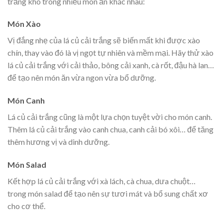
trắng khô trong nhiều món ăn khác nhau:
Món Xào
Vị đắng nhẹ của lá củ cải trắng sẽ biến mất khi được xào
chín, thay vào đó là vị ngọt tự nhiên và mềm mại. Hãy thử xào
lá củ cải trắng với cải thảo, bông cải xanh, cà rốt, đậu hà lan…
để tạo nên món ăn vừa ngon vừa bổ dưỡng.
Món Canh
Lá củ cải trắng cũng là một lựa chọn tuyệt vời cho món canh.
Thêm lá củ cải trắng vào canh chua, canh cải bó xôi… để tăng
thêm hương vị và dinh dưỡng.
Món Salad
Kết hợp lá củ cải trắng với xà lách, cà chua, dưa chuột…
trong món salad để tạo nên sự tươi mát và bổ sung chất xơ
cho cơ thể.