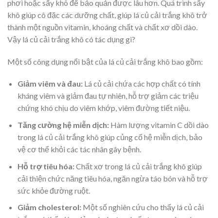
phơi hoặc sấy khô để bảo quản được lâu hơn. Quá trình sấy
khô giúp cô đặc các dưỡng chất, giúp lá củ cải trắng khô trở
thành một nguồn vitamin, khoáng chất và chất xơ dồi dào.
Vậy lá củ cải trắng khô có tác dụng gì?
Một số công dụng nổi bật của lá củ cải trắng khô bao gồm:
Giảm viêm và đau:
Lá củ cải chứa các hợp chất có tính
kháng viêm và giảm đau tự nhiên, hỗ trợ giảm các triệu
chứng khó chịu do viêm khớp, viêm đường tiết niệu.
Tăng cường hệ miễn dịch:
Hàm lượng vitamin C dồi dào
trong lá củ cải trắng khô giúp củng cố hệ miễn dịch, bảo
vệ cơ thể khỏi các tác nhân gây bệnh.
Hỗ trợ tiêu hóa:
Chất xơ trong lá củ cải trắng khô giúp
cải thiện chức năng tiêu hóa, ngăn ngừa táo bón và hỗ trợ
sức khỏe đường ruột.
Giảm cholesterol:
Một số nghiên cứu cho thấy lá củ cải