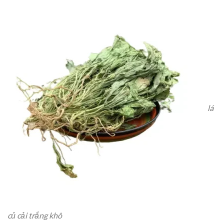
lá
củ cải trắng khô