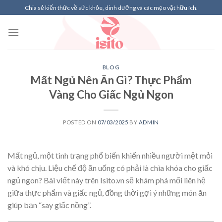
Skip
Chia sẻ kiến thức về sức khỏe, dinh dưỡng và các mẹo vặt hữu ích.
to
content
BLOG
Mất Ngủ Nên Ăn Gì? Thực Phẩm
Vàng Cho Giấc Ngủ Ngon
POSTED ON
07/03/2025
BY
ADMIN
Mất ngủ, một tình trạng phổ biến khiến nhiều người mệt mỏi
và khó chịu. Liệu chế độ ăn uống có phải là chìa khóa cho giấc
ngủ ngon? Bài viết này trên Isito.vn sẽ khám phá mối liên hệ
giữa thực phẩm và giấc ngủ, đồng thời gợi ý những món ăn
giúp bạn “say giấc nồng”.