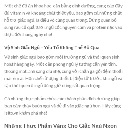
Một chế độ ăn khoa học, cân bằng dinh dưỡng, cung cấp đầy
đủ vitamin và khoáng chất thiết yếu, bao gồm cả những chất
hỗ trợ giấc ngủ, là điều vô cùng quan trọng. Đừng quên bổ
sung rau củ quả tươi, ngũ cốc nguyên cám và protein nạc vào
thực đơn hàng ngày nhé!
Vệ Sinh Giấc Ngủ – Yếu Tố Không Thể Bỏ Qua
Vệ sinh giấc ngủ bao gồm môi trường ngủ và thói quen sinh
hoạt hàng ngày. Một căn phòng ngủ lý tưởng cần yên tĩnh,
thoáng mát, ánh sáng dịu nhẹ, cùng với chăn ga gối đệm thoải
mái, êm ái. Hạn chế sử dụng thiết bị điện tử trước khi ngủ và
tạo thói quen đi ngủ đúng giờ cũng rất quan trọng.
Có những thực phẩm chứa các thành phần dinh dưỡng giúp
bạn cảm thấy buồn ngủ và dễ đi vào giấc ngủ hơn. Hãy cùng
Isito.vn khám phá nhé!
Những Thực Phẩm Vàng Cho Giấc Ngủ Ngon