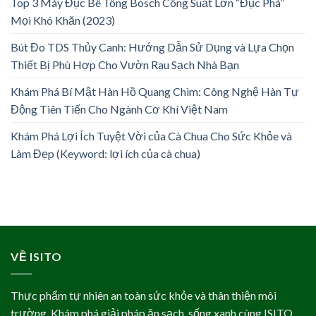
Top 3 Máy Đục Bê Tông Bosch Công Suất Lớn “Đục Phá”
Mọi Khó Khăn (2023)
Bút Đo TDS Thủy Canh: Hướng Dẫn Sử Dụng và Lựa Chọn
Thiết Bị Phù Hợp Cho Vườn Rau Sạch Nhà Bạn
Khám Phá Bí Mật Hàn Hồ Quang Chìm: Công Nghệ Hàn Tự
Động Tiên Tiến Cho Ngành Cơ Khí Việt Nam
Khám Phá Lợi Ích Tuyệt Vời của Cà Chua Cho Sức Khỏe và
Làm Đẹp (Keyword: lợi ích của cà chua)
VỀ ISITO
Thực phẩm tự nhiên an toàn sức khỏe và thân thiện môi
trường. Khám phá giải pháp ăn sạch, sống xanh cùng ISITO.