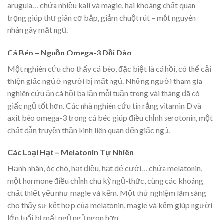
arugula… chứa nhiều kali và magie, hai khoáng chất quan
trọng giúp thư giãn cơ bắp, giảm chuột rút – một nguyên
nhân gây mất ngủ.
Cá Béo – Nguồn Omega-3 Dồi Dào
Một nghiên cứu cho thấy cá béo, đặc biệt là cá hồi, có thể cải
thiện giấc ngủ ở người bị mất ngủ. Những người tham gia
nghiên cứu ăn cá hồi ba lần mỗi tuần trong vài tháng đã có
giấc ngủ tốt hơn. Các nhà nghiên cứu tin rằng vitamin D và
axit béo omega-3 trong cá béo giúp điều chỉnh serotonin, một
chất dẫn truyền thần kinh liên quan đến giấc ngủ.
Các Loại Hạt – Melatonin Tự Nhiên
Hạnh nhân, óc chó, hạt điều, hạt dẻ cười… chứa melatonin,
một hormone điều chỉnh chu kỳ ngủ-thức, cùng các khoáng
chất thiết yếu như magie và kẽm. Một thử nghiệm lâm sàng
cho thấy sự kết hợp của melatonin, magie và kẽm giúp người
lớn tuổi bị mất ngủ ngủ ngon hơn.