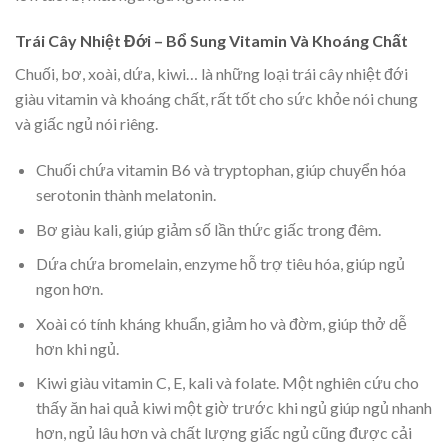
Trái Cây Nhiệt Đới – Bổ Sung Vitamin Và Khoáng Chất
Chuối, bơ, xoài, dứa, kiwi… là những loại trái cây nhiệt đới
giàu vitamin và khoáng chất, rất tốt cho sức khỏe nói chung
và giấc ngủ nói riêng.
Chuối chứa vitamin B6 và tryptophan, giúp chuyển hóa
serotonin thành melatonin.
Bơ giàu kali, giúp giảm số lần thức giấc trong đêm.
Dứa chứa bromelain, enzyme hỗ trợ tiêu hóa, giúp ngủ
ngon hơn.
Xoài có tính kháng khuẩn, giảm ho và đờm, giúp thở dễ
hơn khi ngủ.
Kiwi giàu vitamin C, E, kali và folate. Một nghiên cứu cho
thấy ăn hai quả kiwi một giờ trước khi ngủ giúp ngủ nhanh
hơn, ngủ lâu hơn và chất lượng giấc ngủ cũng được cải