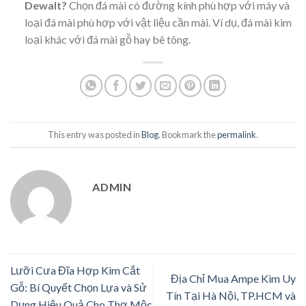
Dewalt?
Chọn đá mài có đường kính phù hợp với máy và
loại đá mài phù hợp với vật liệu cần mài. Ví dụ, đá mài kim
loại khác với đá mài gỗ hay bê tông.
This entry was posted in
Blog
. Bookmark the
permalink
.
ADMIN
Lưỡi Cưa Đĩa Hợp Kim Cắt
Địa Chỉ Mua Ampe Kìm Uy
Gỗ: Bí Quyết Chọn Lựa và Sử
Tín Tại Hà Nội, TP.HCM và
Dụng Hiệu Quả Cho Thợ Mộc