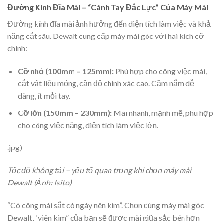
Đường Kính Đĩa Mài – “Cánh Tay Đắc Lực” Của Máy Mài
Đường kính đĩa mài ảnh hưởng đến diện tích làm việc và khả
năng cắt sâu. Dewalt cung cấp máy mài góc với hai kích cỡ
chính:
Cỡ nhỏ (100mm – 125mm):
Phù hợp cho công việc mài,
cắt vật liệu mỏng, cần độ chính xác cao. Cầm nắm dễ
dàng, ít mỏi tay.
Cỡ lớn (150mm – 230mm):
Mài nhanh, mạnh mẽ, phù hợp
cho công việc nặng, diện tích làm việc lớn.
.jpg)
Tốc độ không tải – yếu tố quan trọng khi chọn máy mài
Dewalt (Ảnh: Isito)
“Có công mài sắt có ngày nên kim”. Chọn đúng máy mài góc
Dewalt, “viên kim” của bạn sẽ được mài giũa sắc bén hơn