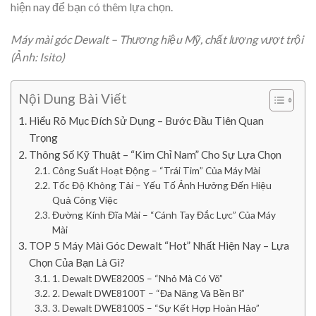
hiện nay để bạn có thêm lựa chọn.
Máy mài góc Dewalt – Thương hiệu Mỹ, chất lượng vượt trội
(Ảnh: Isito)
Nội Dung Bài Viết
Hiểu Rõ Mục Đích Sử Dụng – Bước Đầu Tiên Quan
Trọng
Thông Số Kỹ Thuật – “Kim Chỉ Nam” Cho Sự Lựa Chọn
Công Suất Hoạt Động – “Trái Tim” Của Máy Mài
Tốc Độ Không Tải – Yếu Tố Ảnh Hưởng Đến Hiệu
Quả Công Việc
Đường Kính Đĩa Mài – “Cánh Tay Đắc Lực” Của Máy
Mài
TOP 5 Máy Mài Góc Dewalt “Hot” Nhất Hiện Nay – Lựa
Chọn Của Bạn Là Gì?
1. Dewalt DWE8200S – “Nhỏ Mà Có Võ”
2. Dewalt DWE8100T – “Đa Năng Và Bền Bỉ”
3. Dewalt DWE8100S – “Sự Kết Hợp Hoàn Hảo”