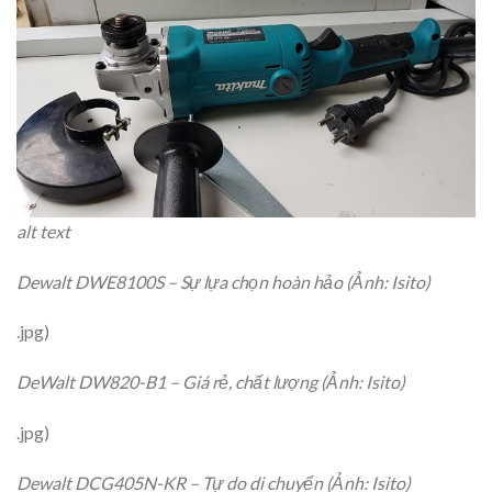
alt text
Dewalt DWE8100S – Sự lựa chọn hoàn hảo (Ảnh: Isito)
.jpg)
DeWalt DW820-B1 – Giá rẻ, chất lượng (Ảnh: Isito)
.jpg)
Dewalt DCG405N-KR – Tự do di chuyển (Ảnh: Isito)