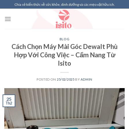
Skip
Chia sẻ kiến thức về sức khỏe, dinh dưỡng và các mẹo vặt hữu ích.
to
content
BLOG
Cách Chọn Máy Mài Góc Dewalt Phù
Hợp Với Công Việc – Cẩm Nang Từ
Isito
POSTED ON
25/02/2025
BY
ADMIN
25
Th2