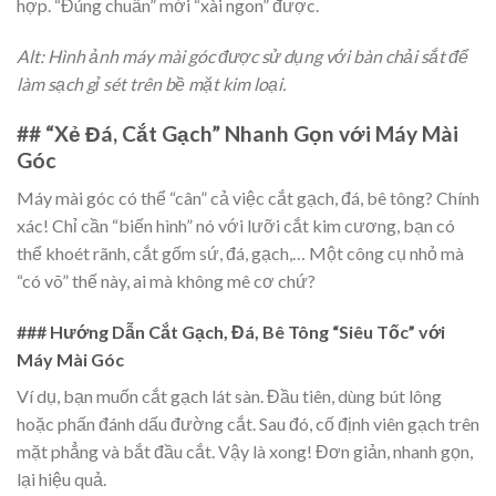
hợp. “Đúng chuẩn” mới “xài ngon” được.
Alt: Hình ảnh máy mài góc được sử dụng với bàn chải sắt để
làm sạch gỉ sét trên bề mặt kim loại.
## “Xẻ Đá, Cắt Gạch” Nhanh Gọn với Máy Mài
Góc
Máy mài góc có thể “cân” cả việc cắt gạch, đá, bê tông? Chính
xác! Chỉ cần “biến hình” nó với lưỡi cắt kim cương, bạn có
thể khoét rãnh, cắt gốm sứ, đá, gạch,… Một công cụ nhỏ mà
“có võ” thế này, ai mà không mê cơ chứ?
### Hướng Dẫn Cắt Gạch, Đá, Bê Tông “Siêu Tốc” với
Máy Mài Góc
Ví dụ, bạn muốn cắt gạch lát sàn. Đầu tiên, dùng bút lông
hoặc phấn đánh dấu đường cắt. Sau đó, cố định viên gạch trên
mặt phẳng và bắt đầu cắt. Vậy là xong! Đơn giản, nhanh gọn,
lại hiệu quả.