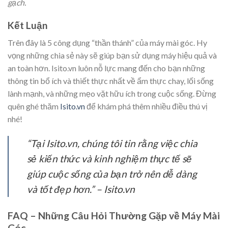
gạch.
Kết Luận
Trên đây là 5 công dụng “thần thánh” của máy mài góc. Hy
vọng những chia sẻ này sẽ giúp bạn sử dụng máy hiệu quả và
an toàn hơn. Isito.vn luôn nỗ lực mang đến cho bạn những
thông tin bổ ích và thiết thực nhất về ẩm thực chay, lối sống
lành mạnh, và những mẹo vặt hữu ích trong cuộc sống. Đừng
quên ghé thăm
Isito.vn
để khám phá thêm nhiều điều thú vị
nhé!
“Tại Isito.vn, chúng tôi tin rằng việc chia
sẻ kiến thức và kinh nghiệm thực tế sẽ
giúp cuộc sống của bạn trở nên dễ dàng
và tốt đẹp hơn.”
– Isito.vn
FAQ – Những Câu Hỏi Thường Gặp về Máy Mài
Góc