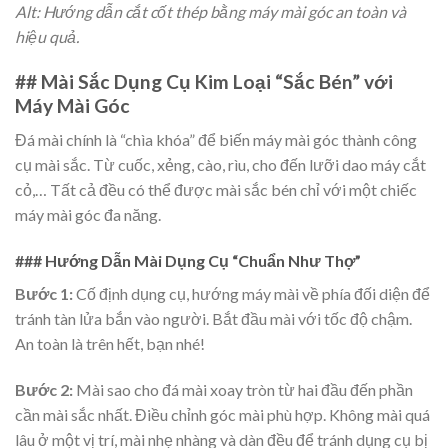
Alt: Hướng dẫn cắt cốt thép bằng máy mài góc an toàn và
hiệu quả.
## Mài Sắc Dụng Cụ Kim Loại “Sắc Bén” với
Máy Mài Góc
Đá mài chính là “chìa khóa” để biến máy mài góc thành công
cụ mài sắc. Từ cuốc, xẻng, cào, rìu, cho đến lưỡi dao máy cắt
cỏ,… Tất cả đều có thể được mài sắc bén chỉ với một chiếc
máy mài góc đa năng.
### Hướng Dẫn Mài Dụng Cụ “Chuẩn Như Thợ”
Bước 1:
Cố định dụng cụ, hướng máy mài về phía đối diện để
tránh tàn lửa bắn vào người. Bắt đầu mài với tốc độ chậm.
An toàn là trên hết, bạn nhé!
Bước 2:
Mài sao cho đá mài xoay tròn từ hai đầu đến phần
cần mài sắc nhất. Điều chỉnh góc mài phù hợp. Không mài quá
lâu ở một vị trí, mài nhẹ nhàng và dàn đều để tránh dụng cụ bị