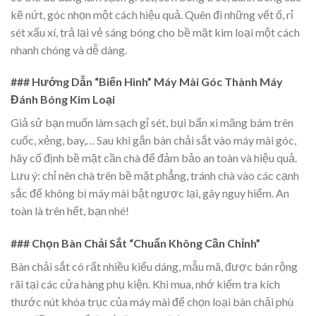
kẽ nứt, góc nhọn một cách hiệu quả. Quên đi những vết ố, rỉ
sét xấu xí, trả lại vẻ sáng bóng cho bề mặt kim loại một cách
nhanh chóng và dễ dàng.
### Hướng Dẫn “Biến Hình” Máy Mài Góc Thành Máy
Đánh Bóng Kim Loại
Giả sử bạn muốn làm sạch gỉ sét, bụi bẩn xi măng bám trên
cuốc, xẻng, bay,… Sau khi gắn bàn chải sắt vào máy mài góc,
hãy cố định bề mặt cần chà để đảm bảo an toàn và hiệu quả.
Lưu ý: chỉ nên chà trên bề mặt phẳng, tránh chà vào các cạnh
sắc để không bị máy mài bật ngược lại, gây nguy hiểm. An
toàn là trên hết, bạn nhé!
### Chọn Bàn Chải Sắt “Chuẩn Không Cần Chỉnh”
Bàn chải sắt có rất nhiều kiểu dáng, mẫu mã, được bán rộng
rãi tại các cửa hàng phụ kiện. Khi mua, nhớ kiểm tra kích
thước nút khóa trục của máy mài để chọn loại bàn chải phù