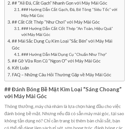
## “Xẻ Đá, Cắt Gạch” Nhanh Gọn với Máy Mài Góc
### Hướng Dẫn Cắt Gạch, Đá, Bê Tông “Siêu Tốc” với
Máy Mài Góc
## Cắt Cốt Thép “Như Chơi” với Máy Mài Góc
### Hướng Dẫn Cắt Cốt Thép “An Toàn, Hiệu Quả”
với Máy Mài Góc
## Mài Sắc Dụng Cụ Kim Loại “Sắc Bén” với Máy Mài
Góc
### Hướng Dẫn Mài Dụng Cụ “Chuẩn Như Thợ”
## Gỡ Vữa Ron Cũ “Ngon Ơ” với Máy Mài Góc
Kết Luận
FAQ – Những Câu Hỏi Thường Gặp về Máy Mài Góc
## Đánh Bóng Bề Mặt Kim Loại “Sáng Choang”
với Máy Mài Góc
Thông thường, máy chà nhám là lựa chọn hàng đầu cho việc
đánh bóng bề mặt. Nhưng nếu đã có sẵn máy mài góc, tại sao
không tận dụng nó? Chỉ cần trang bị thêm bàn chải sắt, bạn
có thể dễ dàng làm sạch gỉ sét, sơn bong tróc, đánh bóng các