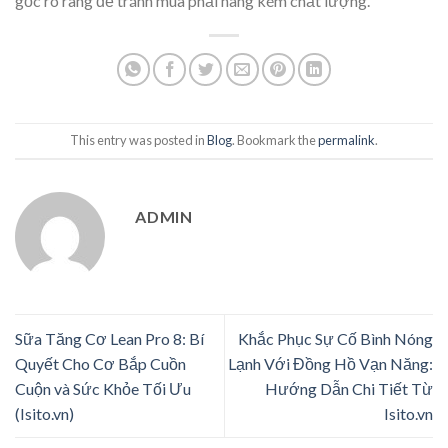
gốc rõ ràng để tránh mua phải hàng kém chất lượng.
This entry was posted in
Blog
. Bookmark the
permalink
.
ADMIN
Sữa Tăng Cơ Lean Pro 8: Bí
Khắc Phục Sự Cố Bình Nóng
Quyết Cho Cơ Bắp Cuồn
Lạnh Với Đồng Hồ Vạn Năng:
Cuộn và Sức Khỏe Tối Ưu
Hướng Dẫn Chi Tiết Từ
(Isito.vn)
Isito.vn