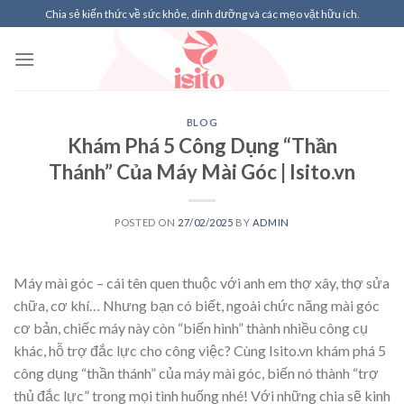
Skip
Chia sẻ kiến thức về sức khỏe, dinh dưỡng và các mẹo vặt hữu ích.
to
content
BLOG
Khám Phá 5 Công Dụng “Thần
Thánh” Của Máy Mài Góc | Isito.vn
POSTED ON
27/02/2025
BY
ADMIN
Máy mài góc – cái tên quen thuộc với anh em thợ xây, thợ sửa
chữa, cơ khí… Nhưng bạn có biết, ngoài chức năng mài góc
cơ bản, chiếc máy này còn “biến hình” thành nhiều công cụ
khác, hỗ trợ đắc lực cho công việc? Cùng Isito.vn khám phá 5
công dụng “thần thánh” của máy mài góc, biến nó thành “trợ
thủ đắc lực” trong mọi tình huống nhé! Với những chia sẽ kinh