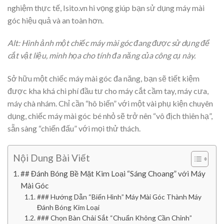
nghiệm thực tế, Isito.vn hi vọng giúp bạn sử dụng máy mài
góc hiệu quả và an toàn hơn.
Alt: Hình ảnh một chiếc máy mài góc đang được sử dụng để
cắt vật liệu, minh họa cho tính đa năng của công cụ này.
Sở hữu một chiếc máy mài góc đa năng, bạn sẽ tiết kiệm
được kha khá chi phí đầu tư cho máy cắt cầm tay, máy cưa,
máy chà nhám. Chỉ cần “hô biến” với một vài phụ kiện chuyên
dụng, chiếc máy mài góc bé nhỏ sẽ trở nên “vô địch thiên hạ”,
sẵn sàng “chiến đấu” với mọi thử thách.
Nội Dung Bài Viết
## Đánh Bóng Bề Mặt Kim Loại “Sáng Choang” với Máy
Mài Góc
### Hướng Dẫn “Biến Hình” Máy Mài Góc Thành Máy
Đánh Bóng Kim Loại
### Chọn Bàn Chải Sắt “Chuẩn Không Cần Chỉnh”