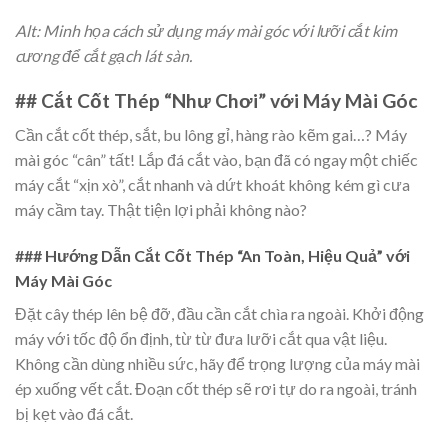
Alt: Minh họa cách sử dụng máy mài góc với lưỡi cắt kim
cương để cắt gạch lát sàn.
## Cắt Cốt Thép “Như Chơi” với Máy Mài Góc
Cần cắt cốt thép, sắt, bu lông gỉ, hàng rào kẽm gai…? Máy
mài góc “cân” tất! Lắp đá cắt vào, bạn đã có ngay một chiếc
máy cắt “xịn xò”, cắt nhanh và dứt khoát không kém gì cưa
máy cầm tay. Thật tiện lợi phải không nào?
### Hướng Dẫn Cắt Cốt Thép “An Toàn, Hiệu Quả” với
Máy Mài Góc
Đặt cây thép lên bệ đỡ, đầu cần cắt chìa ra ngoài. Khởi động
máy với tốc độ ổn định, từ từ đưa lưỡi cắt qua vật liệu.
Không cần dùng nhiều sức, hãy để trọng lượng của máy mài
ép xuống vết cắt. Đoạn cốt thép sẽ rơi tự do ra ngoài, tránh
bị kẹt vào đá cắt.