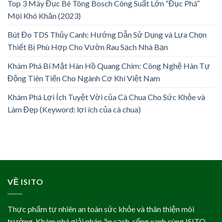
Top 3 Máy Đục Bê Tông Bosch Công Suất Lớn “Đục Phá”
Mọi Khó Khăn (2023)
Bút Đo TDS Thủy Canh: Hướng Dẫn Sử Dụng và Lựa Chọn
Thiết Bị Phù Hợp Cho Vườn Rau Sạch Nhà Bạn
Khám Phá Bí Mật Hàn Hồ Quang Chìm: Công Nghệ Hàn Tự
Động Tiên Tiến Cho Ngành Cơ Khí Việt Nam
Khám Phá Lợi Ích Tuyệt Vời của Cà Chua Cho Sức Khỏe và
Làm Đẹp (Keyword: lợi ích của cà chua)
VỀ ISITO
Thực phẩm tự nhiên an toàn sức khỏe và thân thiện môi
trường. Khám phá giải pháp ăn sạch, sống xanh cùng ISITO.