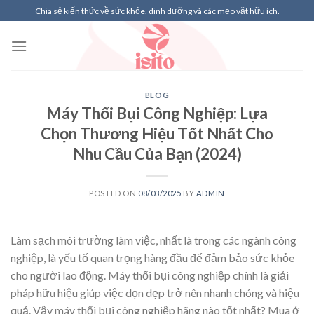
Skip
Chia sẻ kiến thức về sức khỏe, dinh dưỡng và các mẹo vặt hữu ích.
to
content
BLOG
Máy Thổi Bụi Công Nghiệp: Lựa
Chọn Thương Hiệu Tốt Nhất Cho
Nhu Cầu Của Bạn (2024)
POSTED ON
08/03/2025
BY
ADMIN
Làm sạch môi trường làm việc, nhất là trong các ngành công
nghiệp, là yếu tố quan trọng hàng đầu để đảm bảo sức khỏe
cho người lao động. Máy thổi bụi công nghiệp chính là giải
pháp hữu hiệu giúp việc dọn dẹp trở nên nhanh chóng và hiệu
quả. Vậy máy thổi bụi công nghiệp hãng nào tốt nhất? Mua ở