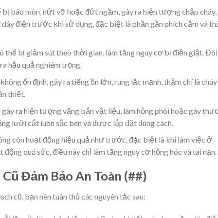
ể bị bào mòn, nứt vỡ hoặc đứt ngầm, gây ra hiện tượng chập cháy,
ỹ dây điện trước khi sử dụng, đặc biệt là phần gần phích cắm và th
thể bị giảm sút theo thời gian, làm tăng nguy cơ bị điện giật. Đôi
 ra hậu quả nghiêm trọng.
ông ổn định, gây ra tiếng ồn lớn, rung lắc mạnh, thậm chí là cháy
n thiết.
ể gây ra hiện tượng văng bắn vật liệu, làm hỏng phôi hoặc gây thư
ng lưỡi cắt luôn sắc bén và được lắp đặt đúng cách.
ng còn hoạt động hiệu quả như trước, đặc biệt là khi làm việc ở
động quá sức, điều này chỉ làm tăng nguy cơ hỏng hóc và tai nạn.
 Cũ Đảm Bảo An Toàn (##)
ch cũ, bạn nên tuân thủ các nguyên tắc sau: