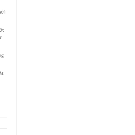
mới
ốt
ự
ng
ắt