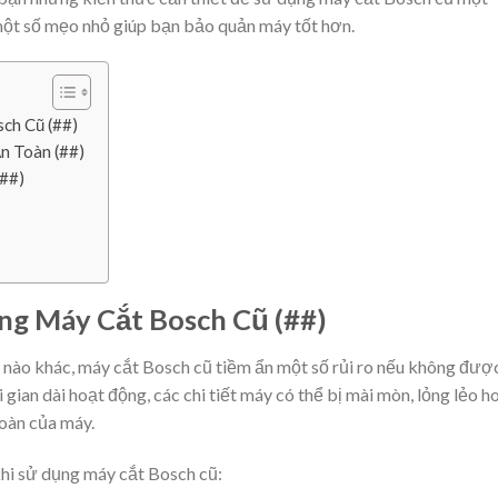
 một số mẹo nhỏ giúp bạn bảo quản máy tốt hơn.
ch Cũ (##)
n Toàn (##)
##)
g Máy Cắt Bosch Cũ (##)
y nào khác, máy cắt Bosch cũ tiềm ẩn một số rủi ro nếu không đượ
gian dài hoạt động, các chi tiết máy có thể bị mài mòn, lỏng lẻo h
toàn của máy.
hi sử dụng máy cắt Bosch cũ: