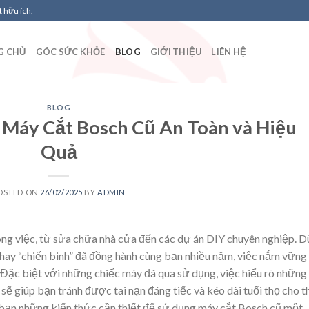
 hữu ích.
G CHỦ
GÓC SỨC KHỎE
BLOG
GIỚI THIỆU
LIÊN HỆ
BLOG
Máy Cắt Bosch Cũ An Toàn và Hiệu
Quả
OSTED ON
26/02/2025
BY
ADMIN
ông việc, từ sửa chữa nhà cửa đến các dự án DIY chuyên nghiệp. D
ay “chiến binh” đã đồng hành cùng bạn nhiều năm, việc nắm vững
g. Đặc biệt với những chiếc máy đã qua sử dụng, việc hiểu rõ những
ẽ giúp bạn tránh được tai nạn đáng tiếc và kéo dài tuổi thọ cho t
cho bạn những kiến thức cần thiết để sử dụng máy cắt Bosch cũ một