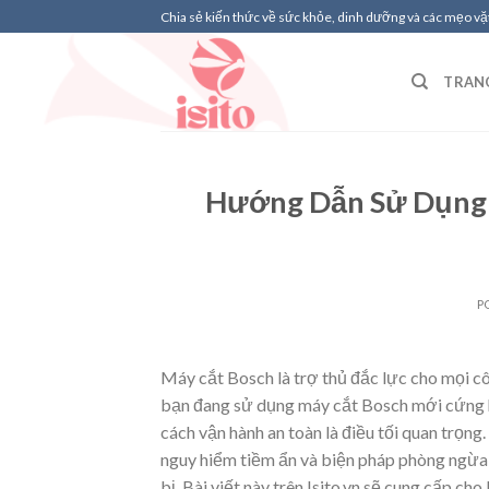
Skip
Chia sẻ kiến thức về sức khỏe, dinh dưỡng và các mẹo vặt
to
content
TRAN
Hướng Dẫn Sử Dụng 
P
Máy cắt Bosch là trợ thủ đắc lực cho mọi c
bạn đang sử dụng máy cắt Bosch mới cứng h
cách vận hành an toàn là điều tối quan trọn
nguy hiểm tiềm ẩn và biện pháp phòng ngừa s
bị. Bài viết này trên Isito.vn sẽ cung cấp 