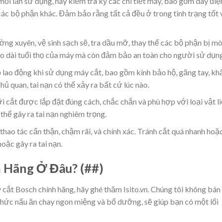
i lần sử dụng, hãy kiểm tra kỹ các chi tiết máy, bao gồm dây điệ
 các bộ phận khác. Đảm bảo rằng tất cả đều ở trong tình trạng tốt 
 xuyên, vệ sinh sạch sẽ, tra dầu mỡ, thay thế các bộ phận bị m
éo dài tuổi thọ của máy mà còn đảm bảo an toàn cho người sử dụng
lao động khi sử dụng máy cắt, bao gồm kính bảo hộ, găng tay, kh
ủ quan, tai nạn có thể xảy ra bất cứ lúc nào.
 cắt được lắp đặt đúng cách, chắc chắn và phù hợp với loại vật l
 thể gây ra tai nạn nghiêm trọng.
thao tác cẩn thận, chậm rãi, và chính xác. Tránh cắt quá nhanh hoặ
oặc gây ra tai nạn.
 Hãng Ở Đâu? (##)
cắt Bosch chính hãng, hãy ghé thăm Isito.vn. Chúng tôi không bán
thức nấu ăn chay ngon miệng và bổ dưỡng, sẽ giúp bạn có một lối