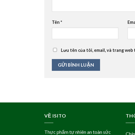
Tên
*
Ema
Lưu tên của tôi, email, và trang web 
VỀ ISITO
TH
Thực phẩm tự nhiên an toàn sức
Chí