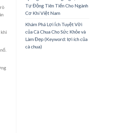
Tự Động Tiên Tiến Cho Ngành
 rò
Cơ Khí Việt Nam
ân
Khám Phá Lợi Ích Tuyệt Vời
của Cà Chua Cho Sức Khỏe và
 khi
Làm Đẹp (Keyword: lợi ích của
cà chua)
 nổ.
ơng