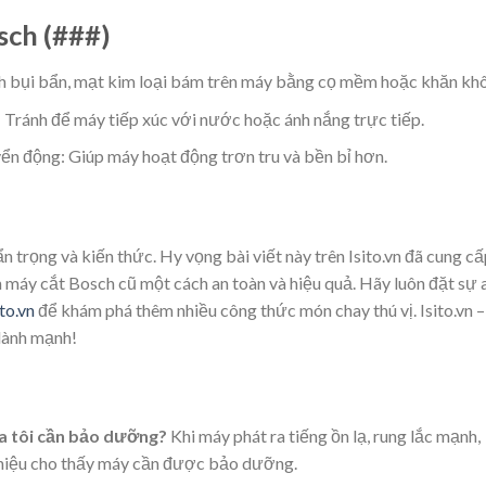
sch (###)
ch bụi bẩn, mạt kim loại bám trên máy bằng cọ mềm hoặc khăn khô
 Tránh để máy tiếp xúc với nước hoặc ánh nắng trực tiếp.
ển động: Giúp máy hoạt động trơn tru và bền bỉ hơn.
 trọng và kiến thức. Hy vọng bài viết này trên Isito.vn đã cung c
 máy cắt Bosch cũ một cách an toàn và hiệu quả. Hãy luôn đặt sự 
ito.vn
để khám phá thêm nhiều công thức món chay thú vị. Isito.vn –
 lành mạnh!
a tôi cần bảo dưỡng?
Khi máy phát ra tiếng ồn lạ, rung lắc mạnh,
u hiệu cho thấy máy cần được bảo dưỡng.