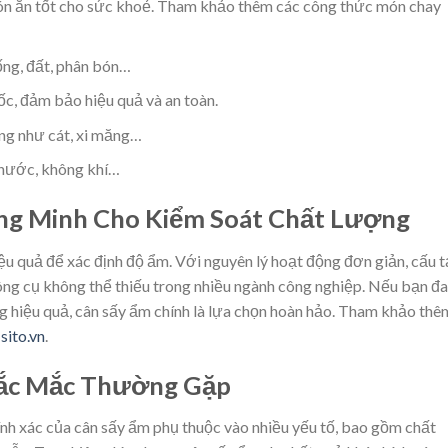
ón ăn tốt cho sức khoẻ. Tham khảo thêm các công thức món chay
ống, đất, phân bón…
c, đảm bảo hiệu quả và an toàn.
ng như cát, xi măng…
 nước, không khí…
ng Minh Cho Kiểm Soát Chất Lượng
iệu quả để xác định độ ẩm. Với nguyên lý hoạt động đơn giản, cấu 
ông cụ không thể thiếu trong nhiều ngành công nghiệp. Nếu bạn đ
g hiệu quả, cân sấy ẩm chính là lựa chọn hoàn hảo. Tham khảo thê
Isito.vn
.
hắc Mắc Thường Gặp
nh xác của cân sấy ẩm phụ thuộc vào nhiều yếu tố, bao gồm chất