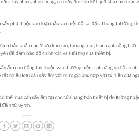
mẫu. Tuy nhiên, nhìn chung, cân sấy ẩm cho kết quả khá chính xác 
 sấy phụ thuộc vào loại mẫu và nhiệt độ cài đặt. Thông thường, th
.
Nên bảo quản cân ở nơi khô ráo, thoáng mát, tránh ánh nắng trực
yên để đảm bảo độ chính xác và tuổi thọ của thiết bị.
sấy ẩm dao động tùy thuộc vào thương hiệu, tính năng và độ chính
có rất nhiều loại cân sấy ẩm với mức giá phù hợp với túi tiền của n
ó thể mua cân sấy ẩm tại các cửa hàng bán thiết bị đo lường hoặ
điện tử uy tín.