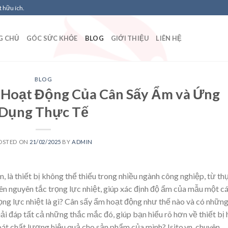
 hữu ích.
G CHỦ
GÓC SỨC KHỎE
BLOG
GIỚI THIỆU
LIÊN HỆ
BLOG
 Hoạt Động Của Cân Sấy Ẩm và Ứng
Dụng Thực Tế
OSTED ON
21/02/2025
BY
ADMIN
, là thiết bị không thể thiếu trong nhiều ngành công nghiệp, từ th
 nguyên tắc trọng lực nhiệt, giúp xác định độ ẩm của mẫu một c
ọng lực nhiệt là gì? Cân sấy ẩm hoạt động như thế nào và có nhữn
iải đáp tất cả những thắc mắc đó, giúp bạn hiểu rõ hơn về thiết bị
oát chất lượng hiệu quả cho sản phẩm của mình? Isito.vn, chuyên