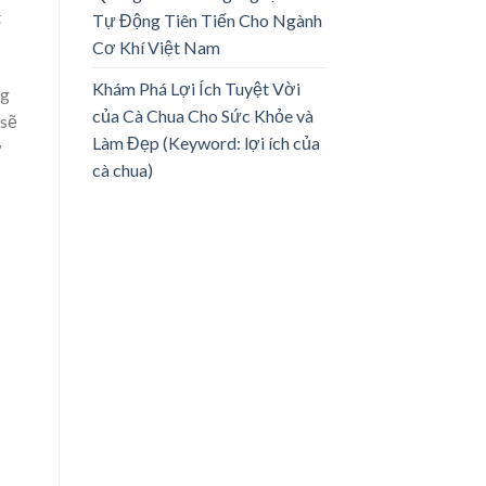
t
Tự Động Tiên Tiến Cho Ngành
Cơ Khí Việt Nam
Khám Phá Lợi Ích Tuyệt Vời
ng
của Cà Chua Cho Sức Khỏe và
 sẽ
Làm Đẹp (Keyword: lợi ích của
ở
cà chua)