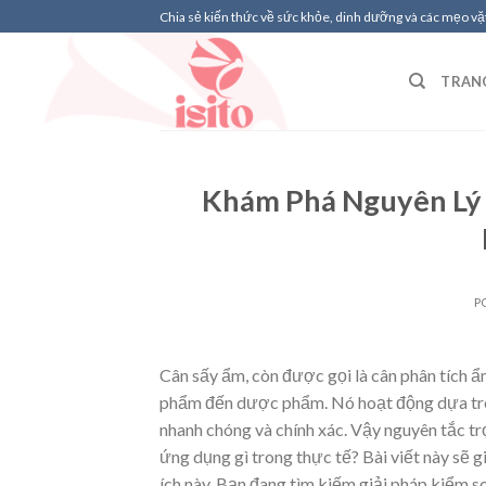
Skip
Chia sẻ kiến thức về sức khỏe, dinh dưỡng và các mẹo vặt
to
content
TRAN
Khám Phá Nguyên Lý
P
Cân sấy ẩm, còn được gọi là cân phân tích ẩm
phẩm đến dược phẩm. Nó hoạt động dựa trên
nhanh chóng và chính xác. Vậy nguyên tắc tr
ứng dụng gì trong thực tế? Bài viết này sẽ g
ích này. Bạn đang tìm kiếm giải pháp kiểm s