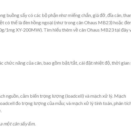
ng buồng sấy có các bộ phận như miếng chắn, giá đỡ, đĩa cân, tha
hiệt có thể là đèn hồng ngoại (như trong cân Ohaus MB23) hoặc đè
00g/1mg XY-200MW). Tìm hiểu thêm về cân Ohaus MB23 tại đây 
 chức năng của cân, bao gồm bật/tắt, cài đặt nhiệt độ, thời gian
ch nguồn, cảm biến trọng lượng (loadcell) và mạch xử lý. Mạch
oadcell đo trọng lượng của mẫu; và mạch xử lý tính toán, phân tíc
.
a một cân sấy ẩm.