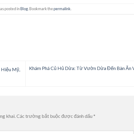
as posted in
Blog
. Bookmark the
permalink
.
Khám Phá Củ Hủ Dừa: Từ Vườn Dừa Đến Bàn Ăn V
 Hiệu Mỹ,
ng khai.
Các trường bắt buộc được đánh dấu
*