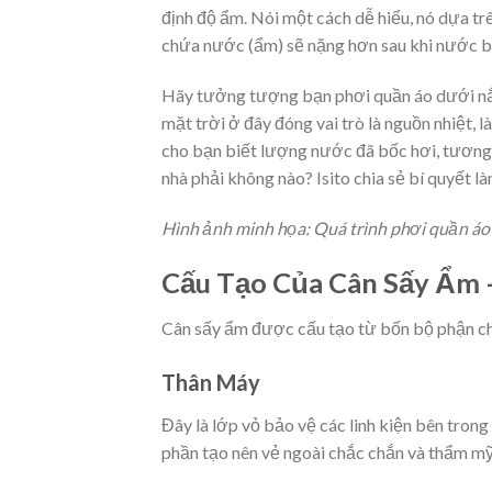
định độ ẩm. Nói một cách dễ hiểu, nó dựa tr
chứa nước (ẩm) sẽ nặng hơn sau khi nước bay
Hãy tưởng tượng bạn phơi quần áo dưới nắ
mặt trời ở đây đóng vai trò là nguồn nhiệt, 
cho bạn biết lượng nước đã bốc hơi, tương
nhà phải không nào? Isito chia sẻ bí quyết l
Hình ảnh minh họa: Quá trình phơi quần áo 
Cấu Tạo Của Cân Sấy Ẩm 
Cân sấy ẩm được cấu tạo từ bốn bộ phận ch
Thân Máy
Đây là lớp vỏ bảo vệ các linh kiện bên tron
phần tạo nên vẻ ngoài chắc chắn và thẩm mỹ 