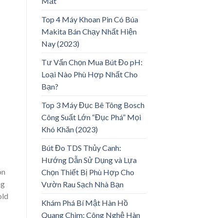
Mắt
Top 4 Máy Khoan Pin Có Búa
Makita Bán Chạy Nhất Hiện
Nay (2023)
Tư Vấn Chọn Mua Bút Đo pH:
Loại Nào Phù Hợp Nhất Cho
Bạn?
Top 3 Máy Đục Bê Tông Bosch
Công Suất Lớn “Đục Phá” Mọi
Khó Khăn (2023)
Bút Đo TDS Thủy Canh:
Hướng Dẫn Sử Dụng và Lựa
on
Chọn Thiết Bị Phù Hợp Cho
ng
Vườn Rau Sạch Nhà Bạn
old
Khám Phá Bí Mật Hàn Hồ
Quang Chìm: Công Nghệ Hàn