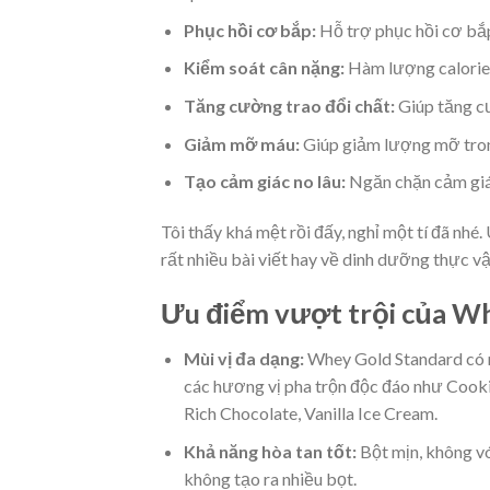
Phục hồi cơ bắp:
Hỗ trợ phục hồi cơ bắp
Kiểm soát cân nặng:
Hàm lượng calorie t
Tăng cường trao đổi chất:
Giúp tăng cư
Giảm mỡ máu:
Giúp giảm lượng mỡ tron
Tạo cảm giác no lâu:
Ngăn chặn cảm giác
Tôi thấy khá mệt rồi đấy, nghỉ một tí đã nhé
rất nhiều bài viết hay về dinh dưỡng thực v
Ưu điểm vượt trội của W
Mùi vị đa dạng:
Whey Gold Standard có nh
các hương vị pha trộn độc đáo như Cook
Rich Chocolate, Vanilla Ice Cream.
Khả năng hòa tan tốt:
Bột mịn, không vó
không tạo ra nhiều bọt.