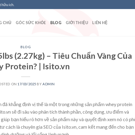
 hữu ích.
G CHỦ
GÓC SỨC KHỎE
BLOG
GIỚI THIỆU
LIÊN HỆ
BLOG
lbs (2.27kg) – Tiêu Chuẩn Vàng Của
Protein? | Isito.vn
OSTED ON
17/03/2025
BY
ADMIN
đã khẳng định vị thế là một trong những sản phẩm whey protein
sito.vn sẽ đi sâu vào phân tích thành phần, công dụng, ưu điểm và
iúp bạn hiểu rõ hơn về sản phẩm này và quyết định xem nó có ph
 tư cách là chuyên gia SEO của Isito.vn, cam kết mang đến cho bạn
 dinh dưỡng và lối sống lành mạnh.