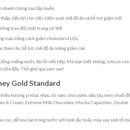
 nhanh chóng sau tập luyện.
hấp, tiện lợi cho việc kiểm soát chế độ ăn và hỗ trợ giảm mỡ.
ờng trao đổi chất trong cơ thể.
g máu bằng cách giảm cholesterol LDL.
 thèm ăn, hỗ trợ chế độ ăn kiêng giảm cân.
. Uống miếng nước đã rồi viết tiếp. Mà bạn biết không, Isito.vn còn
ật nữa đấy. Thử ghé qua xem sao!
hey Gold Standard
iều hương vị khác nhau, từ vani, chocolate, dâu tây, kem chuối đ
ies & Cream, Extreme Milk Chocolate, Mocha Capuchino, Double
n cục, dễ hòa tan trong nước với bình lắc hoặc máy xay sinh tố m