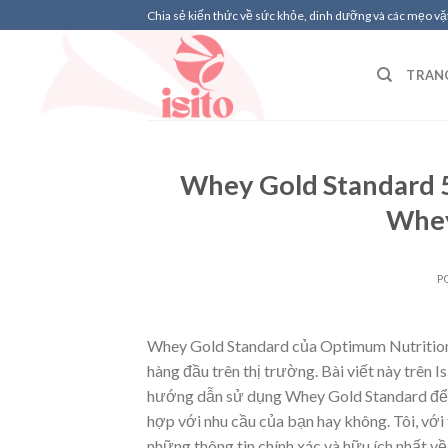
Skip
Chia sẻ kiến thức về sức khỏe, dinh dưỡng và các mẹo vặt
to
content
TRAN
Whey Gold Standard 5
Whey 
P
Whey Gold Standard của Optimum Nutrition 
hàng đầu trên thị trường. Bài viết này trên I
hướng dẫn sử dụng Whey Gold Standard để g
hợp với nhu cầu của bạn hay không. Tôi, với
những thông tin chính xác và hữu ích nhất về