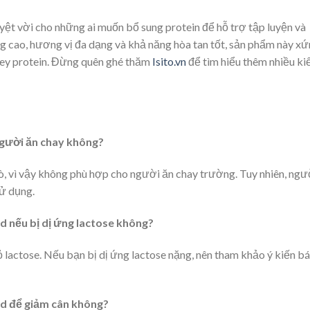
yệt vời cho những ai muốn bổ sung protein để hỗ trợ tập luyện và
ng cao, hương vị đa dạng và khả năng hòa tan tốt, sản phẩm này x
hey protein. Đừng quên ghé thăm
Isito.vn
để tìm hiểu thêm nhiều ki
gười ăn chay không?
, vì vậy không phù hợp cho người ăn chay trường. Tuy nhiên, ngư
sử dụng.
d nếu bị dị ứng lactose không?
actose. Nếu bạn bị dị ứng lactose nặng, nên tham khảo ý kiến bá
rd để giảm cân không?