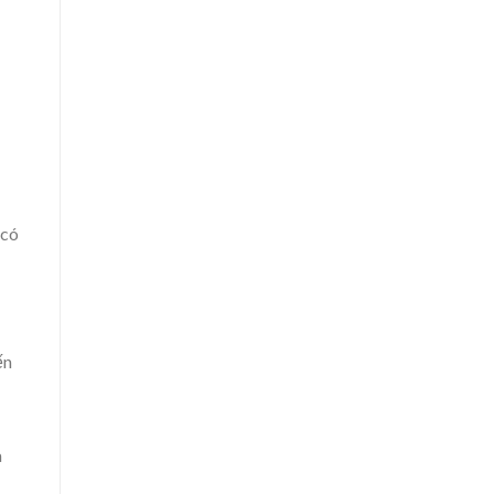
 có
ến
à