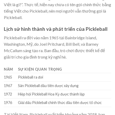
Việt là gì?”. Thực tế, hiện nay chưa có tên gọi chính thức bằng
tiếng Việt cho Pickleball, nên mọi người vẫn thường gọi là
Pickleball.
Lịch sử hình thành và phát triển của Pickleball
Pickleball ra đời vào năm 1965 tại Bainbridge Island,
Washington, Mỹ, do Joel Pritchard, Bill Bell, và Barney
McCallum sáng tạo ra. Ban đầu, trò chơi được thiết kế để
giải trí cho gia đình trong kỳ nghỉ hè.
NĂM
SỰ KIỆN QUAN TRỌNG
1965
Pickleball ra đời
1967
Sân Pickleball đầu tiên được xây dựng
1972
Hiệp hội Pickleball Hoa Kỳ được thành lập
1976
Giải đấu Pickleball chính thức đầu tiên được tổ chức
Tại Việt Nam, Pickleball xuất hiện khoảng năm 2018, ban