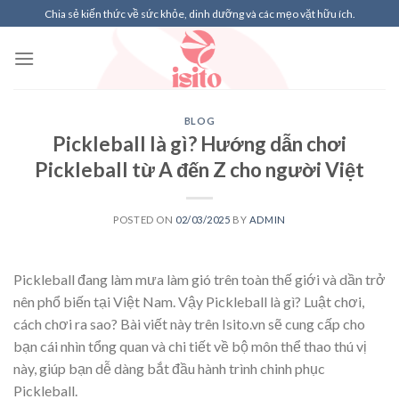
Skip
Chia sẻ kiến thức về sức khỏe, dinh dưỡng và các mẹo vặt hữu ích.
to
content
BLOG
Pickleball là gì? Hướng dẫn chơi
Pickleball từ A đến Z cho người Việt
POSTED ON
02/03/2025
BY
ADMIN
Pickleball đang làm mưa làm gió trên toàn thế giới và dần trở
nên phổ biến tại Việt Nam. Vậy Pickleball là gì? Luật chơi,
cách chơi ra sao? Bài viết này trên Isito.vn sẽ cung cấp cho
bạn cái nhìn tổng quan và chi tiết về bộ môn thể thao thú vị
này, giúp bạn dễ dàng bắt đầu hành trình chinh phục
Pickleball.