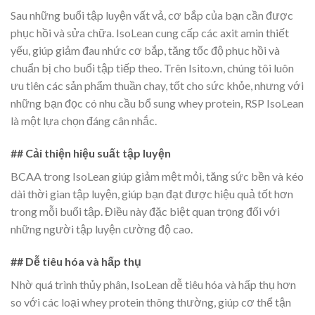
Sau những buổi tập luyện vất vả, cơ bắp của bạn cần được
phục hồi và sửa chữa. IsoLean cung cấp các axit amin thiết
yếu, giúp giảm đau nhức cơ bắp, tăng tốc độ phục hồi và
chuẩn bị cho buổi tập tiếp theo. Trên Isito.vn, chúng tôi luôn
ưu tiên các sản phẩm thuần chay, tốt cho sức khỏe, nhưng với
những bạn đọc có nhu cầu bổ sung whey protein, RSP IsoLean
là một lựa chọn đáng cân nhắc.
## Cải thiện hiệu suất tập luyện
BCAA trong IsoLean giúp giảm mệt mỏi, tăng sức bền và kéo
dài thời gian tập luyện, giúp bạn đạt được hiệu quả tốt hơn
trong mỗi buổi tập. Điều này đặc biệt quan trọng đối với
những người tập luyện cường độ cao.
## Dễ tiêu hóa và hấp thụ
Nhờ quá trình thủy phân, IsoLean dễ tiêu hóa và hấp thụ hơn
so với các loại whey protein thông thường, giúp cơ thể tận