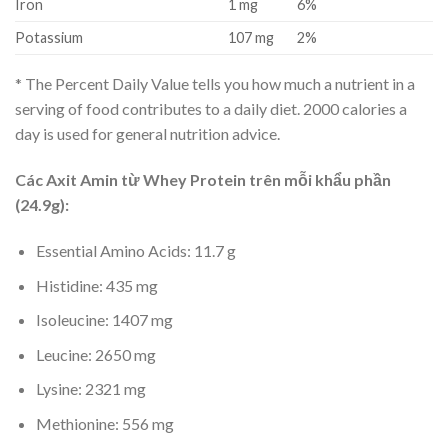
Iron
1 mg
6%
Potassium
107 mg
2%
* The Percent Daily Value tells you how much a nutrient in a
serving of food contributes to a daily diet. 2000 calories a
day is used for general nutrition advice.
Các Axit Amin từ Whey Protein trên mỗi khẩu phần
(24.9g):
Essential Amino Acids: 11.7 g
Histidine: 435 mg
Isoleucine: 1407 mg
Leucine: 2650 mg
Lysine: 2321 mg
Methionine: 556 mg