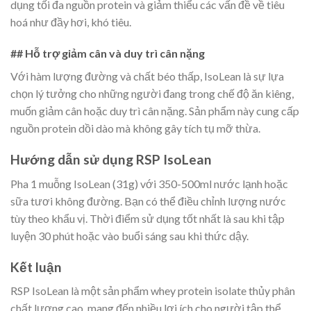
dụng tối đa nguồn protein và giảm thiểu các vấn đề về tiêu
hoá như đầy hơi, khó tiêu.
## Hỗ trợ giảm cân và duy trì cân nặng
Với hàm lượng đường và chất béo thấp, IsoLean là sự lựa
chọn lý tưởng cho những người đang trong chế độ ăn kiêng,
muốn giảm cân hoặc duy trì cân nặng. Sản phẩm này cung cấp
nguồn protein dồi dào mà không gây tích tụ mỡ thừa.
Hướng dẫn sử dụng RSP IsoLean
Pha 1 muỗng IsoLean (31g) với 350-500ml nước lạnh hoặc
sữa tươi không đường. Bạn có thể điều chỉnh lượng nước
tùy theo khẩu vị. Thời điểm sử dụng tốt nhất là sau khi tập
luyện 30 phút hoặc vào buổi sáng sau khi thức dậy.
Kết luận
RSP IsoLean là một sản phẩm whey protein isolate thủy phân
chất lượng cao, mang đến nhiều lợi ích cho người tập thể