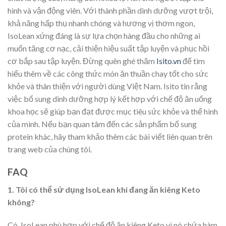
hình và vận động viên. Với thành phần dinh dưỡng vượt trội,
khả năng hấp thụ nhanh chóng và hương vị thơm ngon,
IsoLean xứng đáng là sự lựa chọn hàng đầu cho những ai
muốn tăng cơ nạc, cải thiện hiệu suất tập luyện và phục hồi
cơ bắp sau tập luyện. Đừng quên ghé thăm
Isito.vn
để tìm
hiểu thêm về các công thức món ăn thuần chay tốt cho sức
khỏe và thân thiện với người dùng Việt Nam. Isito tin rằng
việc bổ sung dinh dưỡng hợp lý kết hợp với chế độ ăn uống
khoa học sẽ giúp bạn đạt được mục tiêu sức khỏe và thể hình
của mình. Nếu bạn quan tâm đến các sản phẩm bổ sung
protein khác, hãy tham khảo thêm các bài viết liên quan trên
trang web của chúng tôi.
FAQ
1. Tôi có thể sử dụng IsoLean khi đang ăn kiêng Keto
không?
Có, IsoLean phù hợp với chế độ ăn kiêng Keto vì nó chứa hàm