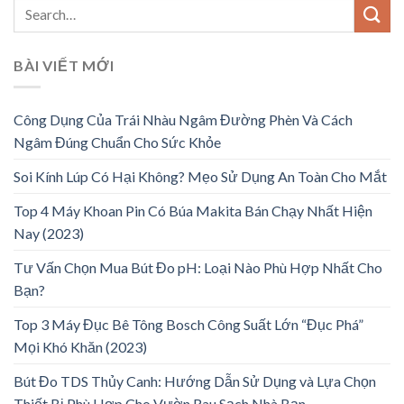
BÀI VIẾT MỚI
Công Dụng Của Trái Nhàu Ngâm Đường Phèn Và Cách
Ngâm Đúng Chuẩn Cho Sức Khỏe
Soi Kính Lúp Có Hại Không? Mẹo Sử Dụng An Toàn Cho Mắt
Top 4 Máy Khoan Pin Có Búa Makita Bán Chạy Nhất Hiện
Nay (2023)
Tư Vấn Chọn Mua Bút Đo pH: Loại Nào Phù Hợp Nhất Cho
Bạn?
Top 3 Máy Đục Bê Tông Bosch Công Suất Lớn “Đục Phá”
Mọi Khó Khăn (2023)
Bút Đo TDS Thủy Canh: Hướng Dẫn Sử Dụng và Lựa Chọn
Thiết Bị Phù Hợp Cho Vườn Rau Sạch Nhà Bạn