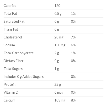
Calories
120
Total Fat
0.5 g
1%
Saturated Fat
0 g
0%
Trans Fat
0 g
Cholesterol
20 mg
7%
Sodium
130 mg
6%
Total Carbohydrate
2 g
1%
Dietary Fiber
0 g
0%
Total Sugars
1 g
Includes 0 g Added Sugars
0%
Protein
25 g
Vitamin D
0 mcg
0%
Calcium
103 mg
8%