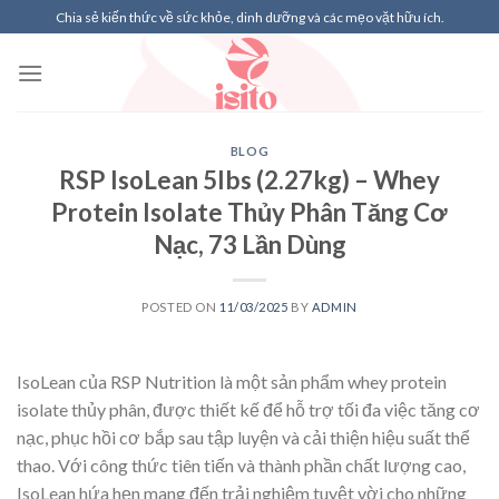
Skip
Chia sẻ kiến thức về sức khỏe, dinh dưỡng và các mẹo vặt hữu ích.
to
content
BLOG
RSP IsoLean 5lbs (2.27kg) – Whey
Protein Isolate Thủy Phân Tăng Cơ
Nạc, 73 Lần Dùng
POSTED ON
11/03/2025
BY
ADMIN
IsoLean của RSP Nutrition là một sản phẩm whey protein
isolate thủy phân, được thiết kế để hỗ trợ tối đa việc tăng cơ
nạc, phục hồi cơ bắp sau tập luyện và cải thiện hiệu suất thể
thao. Với công thức tiên tiến và thành phần chất lượng cao,
IsoLean hứa hẹn mang đến trải nghiệm tuyệt vời cho những