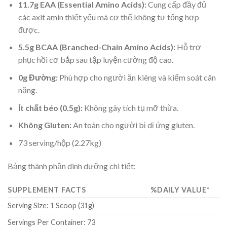
11.7g EAA (Essential Amino Acids):
Cung cấp đầy đủ
các axit amin thiết yếu mà cơ thể không tự tổng hợp
được.
5.5g BCAA (Branched-Chain Amino Acids):
Hỗ trợ
phục hồi cơ bắp sau tập luyện cường độ cao.
0g Đường:
Phù hợp cho người ăn kiêng và kiểm soát cân
nặng.
Ít chất béo (0.5g):
Không gây tích tụ mỡ thừa.
Không Gluten:
An toàn cho người bị dị ứng gluten.
73 serving/hộp (2.27kg)
Bảng thành phần dinh dưỡng chi tiết:
SUPPLEMENT FACTS
%DAILY VALUE*
Serving Size: 1 Scoop (31g)
Servings Per Container: 73