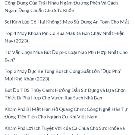
Công Dụng Của Trái Nhàu Ngâm Đường Phèn Và Cách
Ngâm Đúng Chuẩn Cho Sức Khỏe
Soi Kính Lúp Có Hại Không? Mẹo Sử Dụng An Toàn Cho Mắt
Top 4 Máy Khoan Pin Có Búa Makita Bán Chạy Nhất Hiện
Nay (2023)
Tư Vấn Chọn Mua Bút Đo pH: Loại Nào Phù Hợp Nhất Cho
Bạn?
Top 3 Máy Đục Bê Tông Bosch Công Suất Lớn “Đục Phá”
Mọi Khó Khăn (2023)
Bút Đo TDS Thủy Canh: Hướng Dẫn Sử Dụng và Lựa Chọn
Thiết Bị Phù Hợp Cho Vườn Rau Sạch Nhà Bạn
Khám Phá Bí Mật Hàn Hồ Quang Chìm: Công Nghệ Hàn Tự
Động Tiên Tiến Cho Ngành Cơ Khí Việt Nam
Khám Phá Lợi Ích Tuyệt Vời của Cà Chua Cho Sức Khỏe và