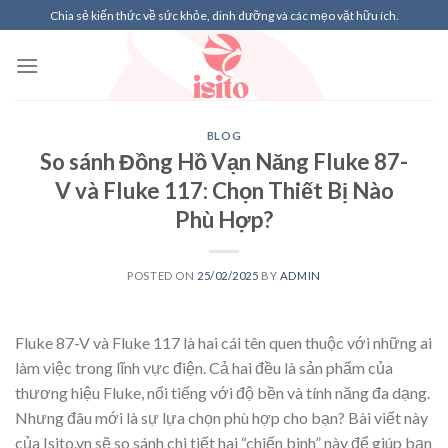
Skip
Chia sẻ kiến thức về sức khỏe, dinh dưỡng và các mẹo vặt hữu ích.
to
content
BLOG
So sánh Đồng Hồ Vạn Năng Fluke 87-
V và Fluke 117: Chọn Thiết Bị Nào
Phù Hợp?
POSTED ON
25/02/2025
BY
ADMIN
Fluke 87-V và Fluke 117 là hai cái tên quen thuộc với những ai
làm việc trong lĩnh vực điện. Cả hai đều là sản phẩm của
thương hiệu Fluke, nổi tiếng với độ bền và tính năng đa dạng.
Nhưng đâu mới là sự lựa chọn phù hợp cho bạn? Bài viết này
của Isito.vn sẽ so sánh chi tiết hai “chiến binh” này để giúp bạn