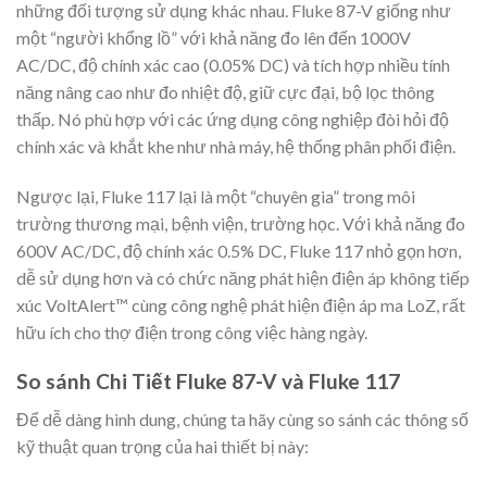
những đối tượng sử dụng khác nhau. Fluke 87-V giống như
một “người khổng lồ” với khả năng đo lên đến 1000V
AC/DC, độ chính xác cao (0.05% DC) và tích hợp nhiều tính
năng nâng cao như đo nhiệt độ, giữ cực đại, bộ lọc thông
thấp. Nó phù hợp với các ứng dụng công nghiệp đòi hỏi độ
chính xác và khắt khe như nhà máy, hệ thống phân phối điện.
Ngược lại, Fluke 117 lại là một “chuyên gia” trong môi
trường thương mại, bệnh viện, trường học. Với khả năng đo
600V AC/DC, độ chính xác 0.5% DC, Fluke 117 nhỏ gọn hơn,
dễ sử dụng hơn và có chức năng phát hiện điện áp không tiếp
xúc VoltAlert™ cùng công nghệ phát hiện điện áp ma LoZ, rất
hữu ích cho thợ điện trong công việc hàng ngày.
So sánh Chi Tiết Fluke 87-V và Fluke 117
Để dễ dàng hình dung, chúng ta hãy cùng so sánh các thông số
kỹ thuật quan trọng của hai thiết bị này: