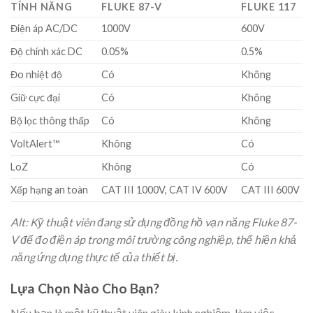
TÍNH NĂNG
FLUKE 87-V
FLUKE 117
Điện áp AC/DC
1000V
600V
Độ chính xác DC
0.05%
0.5%
Đo nhiệt độ
Có
Không
Giữ cực đại
Có
Không
Bộ lọc thông thấp
Có
Không
VoltAlert™
Không
Có
LoZ
Không
Có
Xếp hạng an toàn
CAT III 1000V, CAT IV 600V
CAT III 600V
Alt: Kỹ thuật viên đang sử dụng đồng hồ vạn năng Fluke 87-
V để đo điện áp trong môi trường công nghiệp, thể hiện khả
năng ứng dụng thực tế của thiết bị.
Lựa Chọn Nào Cho Bạn?
Nếu bạn là một kỹ thuật viên giàu kinh nghiệm, làm việc