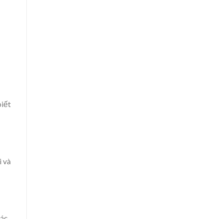
biết
i và
các