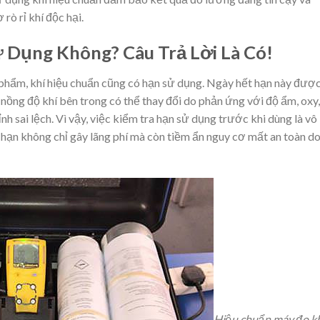
 rò rỉ khí độc hại.
 Dụng Không? Câu Trả Lời Là Có!
 phẩm, khí hiệu chuẩn cũng có hạn sử dụng. Ngày hết hạn này được
, nồng độ khí bên trong có thể thay đổi do phản ứng với độ ẩm, oxy,
nh sai lệch. Vì vậy, việc kiểm tra hạn sử dụng trước khi dùng là vô
 hạn không chỉ gây lãng phí mà còn tiềm ẩn nguy cơ mất an toàn d
Hiệu chuẩn máy đo k