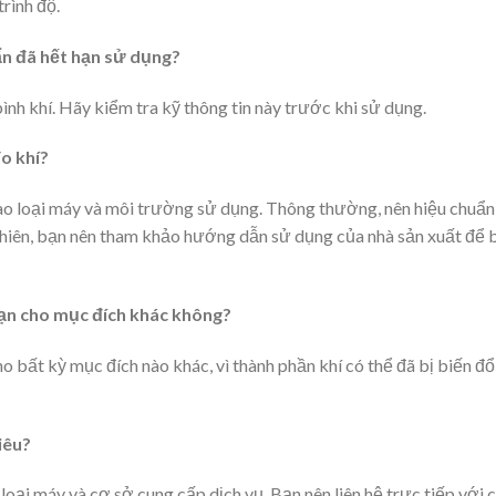
trình độ.
ẩn đã hết hạn sử dụng?
ình khí. Hãy kiểm tra kỹ thông tin này trước khi sử dụng.
đo khí?
ào loại máy và môi trường sử dụng. Thông thường, nên hiệu chuẩn
nhiên, bạn nên tham khảo hướng dẫn sử dụng của nhà sản xuất để 
 hạn cho mục đích khác không?
 bất kỳ mục đích nào khác, vì thành phần khí có thể đã bị biến đổ
iêu?
loại máy và cơ sở cung cấp dịch vụ. Bạn nên liên hệ trực tiếp với 