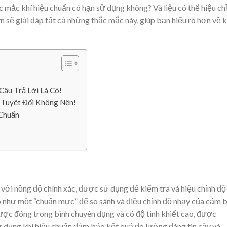
 mắc khí hiệu chuẩn có hạn sử dụng không? Và liệu có thể hiệu ch
vn sẽ giải đáp tất cả những thắc mắc này, giúp bạn hiểu rõ hơn về k
âu Trả Lời Là Có!
 Tuyệt Đối Không Nên!
 Chuẩn
 với nồng độ chính xác, được sử dụng để kiểm tra và hiệu chỉnh độ
rò như một “chuẩn mực” để so sánh và điều chỉnh độ nhạy của cảm 
ược đóng trong bình chuyên dụng và có độ tinh khiết cao, được
ử dụng khí hiệu chuẩn đảm bảo kết quả đo lường đáng tin cậy và