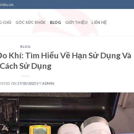
 hữu ích.
G CHỦ
GÓC SỨC KHỎE
BLOG
GIỚI THIỆU
LIÊN HỆ
BLOG
o Khí: Tìm Hiểu Về Hạn Sử Dụng Và
Cách Sử Dụng
OSTED ON
17/03/2025
BY
ADMIN