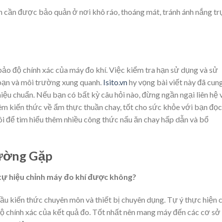
n cần được bảo quản ở nơi khô ráo, thoáng mát, tránh ánh nắng tr
bảo độ chính xác của máy đo khí. Việc kiểm tra hạn sử dụng và sử
 bạn và môi trường xung quanh.
Isito.vn
hy vọng bài viết này đã cun
hiệu chuẩn. Nếu bạn có bất kỳ câu hỏi nào, đừng ngần ngại liên hệ 
hêm kiến thức về ẩm thực thuần chay, tốt cho sức khỏe với bạn đọc
 để tìm hiểu thêm nhiều công thức nấu ăn chay hấp dẫn và bổ
ường Gặp
ể tự hiệu chỉnh máy đo khí được không?
ầu kiến thức chuyên môn và thiết bị chuyên dụng. Tự ý thực hiện 
độ chính xác của kết quả đo. Tốt nhất nên mang máy đến các cơ sở