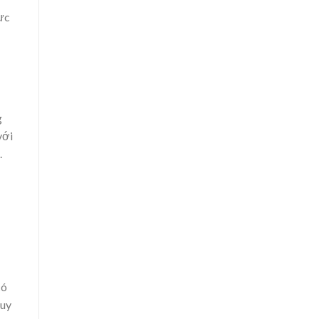
ực
g
với
.
có
 uy