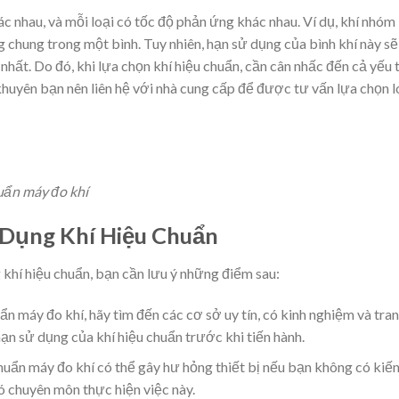
ác nhau, và mỗi loại có tốc độ phản ứng khác nhau. Ví dụ, khí nhóm 
chung trong một bình. Tuy nhiên, hạn sử dụng của bình khí này sẽ
nhất. Do đó, khi lựa chọn khí hiệu chuẩn, cần cân nhấc đến cả yếu 
n khuyên bạn nên liên hệ với nhà cung cấp để được tư vấn lựa chọn l
uẩn máy đo khí
 Dụng Khí Hiệu Chuẩn
khí hiệu chuẩn, bạn cần lưu ý những điểm sau:
ẩn máy đo khí, hãy tìm đến các cơ sở uy tín, có kinh nghiệm và tra
hạn sử dụng của khí hiệu chuẩn trước khi tiến hành.
huẩn máy đo khí có thể gây hư hỏng thiết bị nếu bạn không có kiế
 chuyên môn thực hiện việc này.