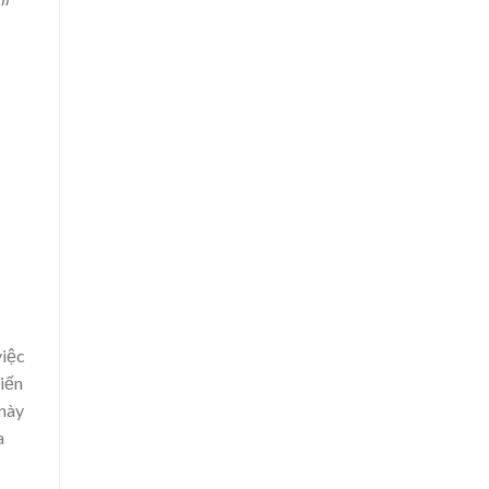
việc
biến
 này
a