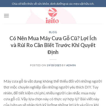
Skip
Chia sẻ kiến thức về sức khỏe, dinh dưỡng và các mẹo vặt hữu ích.
to
content
BLOG
Có Nên Mua Máy Cưa Gỗ Cũ? Lợi Ích
và Rủi Ro Cần Biết Trước Khi Quyết
Định
POSTED ON
19/03/2025
BY
ADMIN
Máy cưa gỗ là vật dụng không thể thiếu đối với những người
thợ mộc chuyên nghiệp lẫn những người yêu thích DIY. Tuy
nhiên, để tiết kiệm chi phí, nhiều người cân nhắc mua máy
cưa gỗ cũ. Vậy lựa chọn này có thực sự hợp lý? Bài viết này
của Isito.vn sẽ phân tích kỹ lưỡng những lợi ích và rủi ro khi