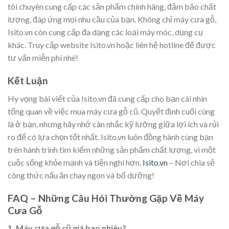
tôi chuyên cung cấp các sản phẩm chính hãng, đảm bảo chất
lượng, đáp ứng mọi nhu cầu của bạn. Không chỉ máy cưa gỗ,
Isito.vn còn cung cấp đa dạng các loại máy móc, dụng cụ
khác. Truy cập website Isito.vn hoặc liên hệ hotline để được
tư vấn miễn phí nhé!
Kết Luận
Hy vọng bài viết của Isito.vn đã cung cấp cho bạn cái nhìn
tổng quan về việc mua máy cưa gỗ cũ. Quyết định cuối cùng
là ở bạn, nhưng hãy nhớ cân nhắc kỹ lưỡng giữa lợi ích và rủi
ro để có lựa chọn tốt nhất. Isito.vn luôn đồng hành cùng bạn
trên hành trình tìm kiếm những sản phẩm chất lượng, vì một
cuộc sống khỏe mạnh và tiện nghi hơn.
Isito.vn
– Nơi chia sẻ
công thức nấu ăn chay ngon và bổ dưỡng!
FAQ – Những Câu Hỏi Thường Gặp Về Máy
Cưa Gỗ
1. Máy cưa gỗ cũ giá bao nhiêu?