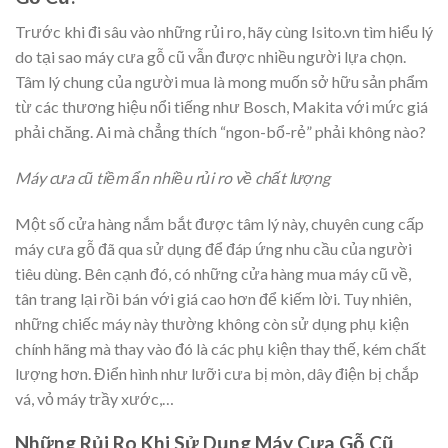
Trước khi đi sâu vào những rủi ro, hãy cùng Isito.vn tìm hiểu lý
do tại sao máy cưa gỗ cũ vẫn được nhiều người lựa chọn.
Tâm lý chung của người mua là mong muốn sở hữu sản phẩm
từ các thương hiệu nổi tiếng như Bosch, Makita với mức giá
phải chăng. Ai mà chẳng thích “ngon-bổ-rẻ” phải không nào?
Máy cưa cũ tiềm ẩn nhiều rủi ro về chất lượng
Một số cửa hàng nắm bắt được tâm lý này, chuyên cung cấp
máy cưa gỗ đã qua sử dụng để đáp ứng nhu cầu của người
tiêu dùng. Bên cạnh đó, có những cửa hàng mua máy cũ về,
tân trang lại rồi bán với giá cao hơn để kiếm lời. Tuy nhiên,
những chiếc máy này thường không còn sử dụng phụ kiện
chính hãng mà thay vào đó là các phụ kiện thay thế, kém chất
lượng hơn. Điển hình như lưỡi cưa bị mòn, dây điện bị chắp
vá, vỏ máy trầy xước,…
Những Rủi Ro Khi Sử Dụng Máy Cưa Gỗ Cũ