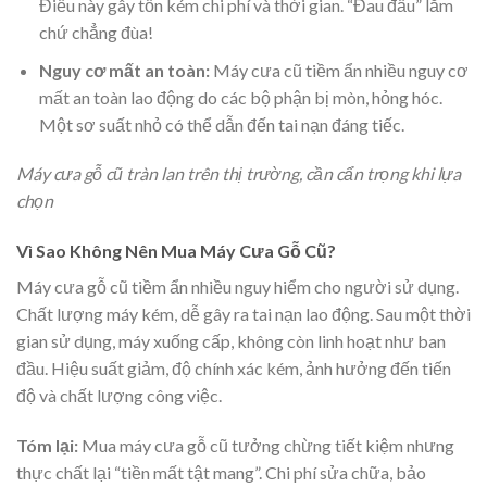
Điều này gây tốn kém chi phí và thời gian. “Đau đầu” lắm
chứ chẳng đùa!
Nguy cơ mất an toàn:
Máy cưa cũ tiềm ẩn nhiều nguy cơ
mất an toàn lao động do các bộ phận bị mòn, hỏng hóc.
Một sơ suất nhỏ có thể dẫn đến tai nạn đáng tiếc.
Máy cưa gỗ cũ tràn lan trên thị trường, cần cẩn trọng khi lựa
chọn
Vì Sao Không Nên Mua Máy Cưa Gỗ Cũ?
Máy cưa gỗ cũ tiềm ẩn nhiều nguy hiểm cho người sử dụng.
Chất lượng máy kém, dễ gây ra tai nạn lao động. Sau một thời
gian sử dụng, máy xuống cấp, không còn linh hoạt như ban
đầu. Hiệu suất giảm, độ chính xác kém, ảnh hưởng đến tiến
độ và chất lượng công việc.
Tóm lại:
Mua máy cưa gỗ cũ tưởng chừng tiết kiệm nhưng
thực chất lại “tiền mất tật mang”. Chi phí sửa chữa, bảo