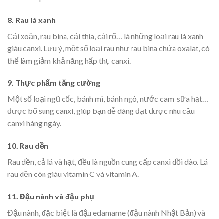
8. Rau lá xanh
Cải xoăn, rau bina, cải thìa, cải rổ… là những loại rau lá xanh
giàu canxi. Lưu ý, một số loại rau như rau bina chứa oxalat, có
thể làm giảm khả năng hấp thụ canxi.
9. Thực phẩm tăng cường
Một số loại ngũ cốc, bánh mì, bánh ngô, nước cam, sữa hạt…
được bổ sung canxi, giúp bạn dễ dàng đạt được nhu cầu
canxi hàng ngày.
10. Rau dền
Rau dền, cả lá và hạt, đều là nguồn cung cấp canxi dồi dào. Lá
rau dền còn giàu vitamin C và vitamin A.
11. Đậu nành và đậu phụ
Đậu nành, đặc biệt là đậu edamame (đậu nành Nhật Bản) và