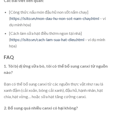
Các bài viết liên quan:
[Công thức nấu món đậu hũ non sốt nấm chay]
(
https://isito.vn/mon-dau-hu-non-sot-nam-chay.html
– ví
dụ minh họa)
[Cách làm sữa hạt điều thơm ngon tại nhà]
(
https://isito.vn/cach-lam-sua-hat-dieu.html
– ví dụ minh
họa)
FAQ
1. Tôi bị dị ứng sữa bò, tôi có thể bổ sung canxi từ nguồn
nào?
Bạn có thể bổ sung canxi từ các nguồn thực vật như rau lá
xanh đậm (cải xoăn, bông cải xanh), đậu hũ, hạnh nhân, hạt
chia, hạt vừng… hoặc sữa hạt tăng cường canxi.
2. Bổ sung quá nhiều canxi có hại không?