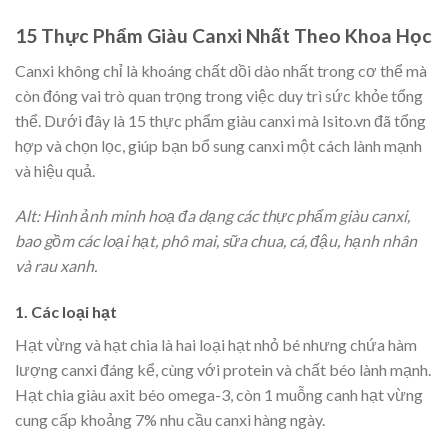
15 Thực Phẩm Giàu Canxi Nhất Theo Khoa Học
Canxi không chỉ là khoáng chất dồi dào nhất trong cơ thể mà
còn đóng vai trò quan trọng trong việc duy trì sức khỏe tổng
thể. Dưới đây là 15 thực phẩm giàu canxi mà Isito.vn đã tổng
hợp và chọn lọc, giúp bạn bổ sung canxi một cách lành mạnh
và hiệu quả.
Alt: Hình ảnh minh hoạ đa dạng các thực phẩm giàu canxi,
bao gồm các loại hạt, phô mai, sữa chua, cá, đậu, hạnh nhân
và rau xanh.
1. Các loại hạt
Hạt vừng và hạt chia là hai loại hạt nhỏ bé nhưng chứa hàm
lượng canxi đáng kể, cùng với protein và chất béo lành mạnh.
Hạt chia giàu axit béo omega-3, còn 1 muỗng canh hạt vừng
cung cấp khoảng 7% nhu cầu canxi hàng ngày.