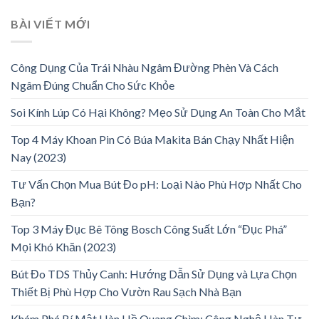
BÀI VIẾT MỚI
Công Dụng Của Trái Nhàu Ngâm Đường Phèn Và Cách
Ngâm Đúng Chuẩn Cho Sức Khỏe
Soi Kính Lúp Có Hại Không? Mẹo Sử Dụng An Toàn Cho Mắt
Top 4 Máy Khoan Pin Có Búa Makita Bán Chạy Nhất Hiện
Nay (2023)
Tư Vấn Chọn Mua Bút Đo pH: Loại Nào Phù Hợp Nhất Cho
Bạn?
Top 3 Máy Đục Bê Tông Bosch Công Suất Lớn “Đục Phá”
Mọi Khó Khăn (2023)
Bút Đo TDS Thủy Canh: Hướng Dẫn Sử Dụng và Lựa Chọn
Thiết Bị Phù Hợp Cho Vườn Rau Sạch Nhà Bạn
Khám Phá Bí Mật Hàn Hồ Quang Chìm: Công Nghệ Hàn Tự