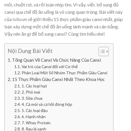
mỏi, chuột rút, và rối loạn nhịp tim. Vì vậy, việc bổ sung đủ
canxi qua chế độ ăn uống là vô cùng quan trọng. Bài viết này
của Isito.vn sẽ giới thiệu 15 thực phẩm giàu canxi nhất, giúp
bạn xây dựng một chế độ ăn uống lành mạnh và cân bằng.
Vậy nên ăn gì để bổ sung canxi? Cùng tìm hiểu nhé!
Nội Dung Bài Viết
Tổng Quan Về Canxi Và Chức Năng Của Canxi
Vai trò của Canxi đối với Cơ thể
Phân Loại Một Số Nhóm Thực Phẩm Giàu Canxi
15 Thực Phẩm Giàu Canxi Nhất Theo Khoa Học
1. Các loại hạt
2. Phô mai
3. Sữa chua
4. Cá mòi và cá hồi đóng hộp
5. Các loại đậu
6. Hạnh nhân
7. Whey Protein
8. Rau lá xanh