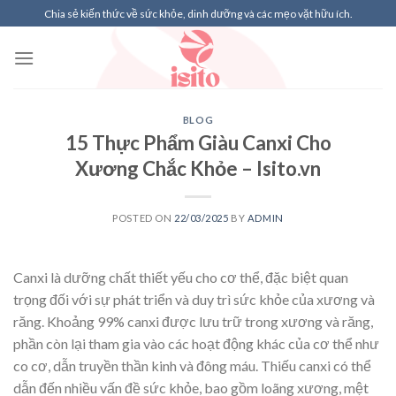
Skip
Chia sẻ kiến thức về sức khỏe, dinh dưỡng và các mẹo vặt hữu ích.
to
content
BLOG
15 Thực Phẩm Giàu Canxi Cho
Xương Chắc Khỏe – Isito.vn
POSTED ON
22/03/2025
BY
ADMIN
Canxi là dưỡng chất thiết yếu cho cơ thể, đặc biệt quan
trọng đối với sự phát triển và duy trì sức khỏe của xương và
răng. Khoảng 99% canxi được lưu trữ trong xương và răng,
phần còn lại tham gia vào các hoạt động khác của cơ thể như
co cơ, dẫn truyền thần kinh và đông máu. Thiếu canxi có thể
dẫn đến nhiều vấn đề sức khỏe, bao gồm loãng xương, mệt