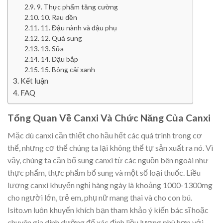
9. Thực phẩm tăng cường
10. Rau dền
11. Đậu nành và đậu phụ
12. Quả sung
13. Sữa
14. Đậu bắp
15. Bông cải xanh
Kết luận
FAQ
Tổng Quan Về Canxi Và Chức Năng Của Canxi
Mặc dù canxi cần thiết cho hầu hết các quá trình trong cơ
thể, nhưng cơ thể chúng ta lại không thể tự sản xuất ra nó. Vì
vậy, chúng ta cần bổ sung canxi từ các nguồn bên ngoài như
thực phẩm, thực phẩm bổ sung và một số loại thuốc. Liều
lượng canxi khuyến nghị hàng ngày là khoảng 1000-1300mg
cho người lớn, trẻ em, phụ nữ mang thai và cho con bú.
Isito.vn luôn khuyến khích bạn tham khảo ý kiến bác sĩ hoặc
chuyên gia dinh dưỡng để xác định liều lượng phù hợp với