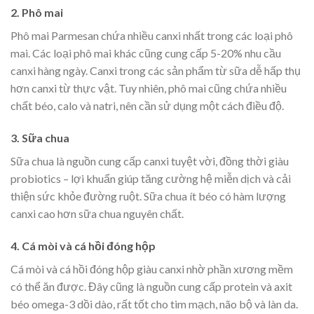
2. Phô mai
Phô mai Parmesan chứa nhiều canxi nhất trong các loại phô
mai. Các loại phô mai khác cũng cung cấp 5-20% nhu cầu
canxi hàng ngày. Canxi trong các sản phẩm từ sữa dễ hấp thụ
hơn canxi từ thực vật. Tuy nhiên, phô mai cũng chứa nhiều
chất béo, calo và natri, nên cần sử dụng một cách điều độ.
3. Sữa chua
Sữa chua là nguồn cung cấp canxi tuyệt vời, đồng thời giàu
probiotics – lợi khuẩn giúp tăng cường hệ miễn dịch và cải
thiện sức khỏe đường ruột. Sữa chua ít béo có hàm lượng
canxi cao hơn sữa chua nguyên chất.
4. Cá mòi và cá hồi đóng hộp
Cá mòi và cá hồi đóng hộp giàu canxi nhờ phần xương mềm
có thể ăn được. Đây cũng là nguồn cung cấp protein và axit
béo omega-3 dồi dào, rất tốt cho tim mạch, não bộ và làn da.