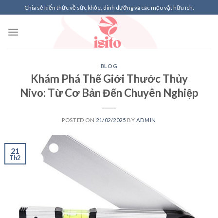
Skip
Chia sẻ kiến thức về sức khỏe, dinh dưỡng và các mẹo vặt hữu ích.
to
content
BLOG
Khám Phá Thế Giới Thước Thủy
Nivo: Từ Cơ Bản Đến Chuyên Nghiệp
POSTED ON
21/02/2025
BY
ADMIN
21
Th2