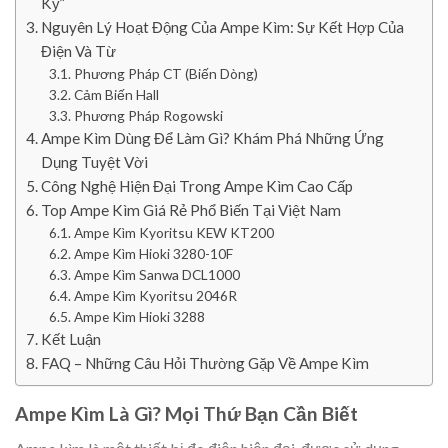
Kỳ”
Nguyên Lý Hoạt Động Của Ampe Kìm: Sự Kết Hợp Của
Điện Và Từ
Phương Pháp CT (Biến Dòng)
Cảm Biến Hall
Phương Pháp Rogowski
Ampe Kìm Dùng Để Làm Gì? Khám Phá Những Ứng
Dụng Tuyệt Vời
Công Nghệ Hiện Đại Trong Ampe Kìm Cao Cấp
Top Ampe Kìm Giá Rẻ Phổ Biến Tại Việt Nam
Ampe Kìm Kyoritsu KEW KT200
Ampe Kìm Hioki 3280-10F
Ampe Kìm Sanwa DCL1000
Ampe Kìm Kyoritsu 2046R
Ampe Kìm Hioki 3288
Kết Luận
FAQ – Những Câu Hỏi Thường Gặp Về Ampe Kìm
Ampe Kìm Là Gì? Mọi Thứ Bạn Cần Biết