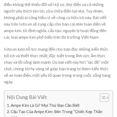
điện không thể thiếu đối với kỹ sư, thợ điện và cả những
người yêu thích tìm tòi, sửa chữa điện tại nhà. Tuy nhiên,
không phải ai cũng hiểu rõ về công cụ hữu ích này. Bài viết
này trên Isito.vn sẽ cung cấp cho bạn cái nhìn toàn diện về
ampe kìm, từ định nghĩa, cấu tạo, nguyên lý hoạt động đến
các loại ampe kìm phổ biến trên thị trường Việt Nam.
Isito.vn luôn nỗ lực mang đến cho bạn đọc những kiến thức
bổ ích và thiết thực nhất, đặc biệt trong lĩnh vực ẩm thực
chay và lối sống lành mạnh. Dù bài viết này hơi “lạc đề” một
chút, chúng tôi hy vọng sẽ giúp bạn trang bị thêm kiến thức
về an toàn điện, một yếu tố quan trọng trong cuộc sống hàng
ngày.
Nội Dung Bài Viết
Ampe Kìm Là Gì? Mọi Thứ Bạn Cần Biết
Cấu Tạo Của Ampe Kìm: Bên Trong “Chiếc Kẹp Thần