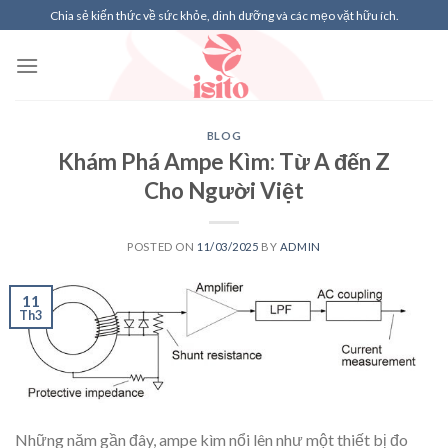
Skip
Chia sẻ kiến thức về sức khỏe, dinh dưỡng và các mẹo vặt hữu ích.
to
content
BLOG
Khám Phá Ampe Kìm: Từ A đến Z
Cho Người Việt
POSTED ON
11/03/2025
BY
ADMIN
11
Th3
Những năm gần đây, ampe kìm nổi lên như một thiết bị đo