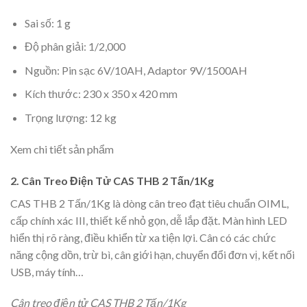
Sai số: 1 g
Độ phân giải: 1/2,000
Nguồn: Pin sạc 6V/10AH, Adaptor 9V/1500AH
Kích thước: 230 x 350 x 420 mm
Trọng lượng: 12 kg
Xem chi tiết sản phẩm
2. Cân Treo Điện Tử CAS THB 2 Tấn/1Kg
CAS THB 2 Tấn/1Kg là dòng cân treo đạt tiêu chuẩn OIML,
cấp chính xác III, thiết kế nhỏ gọn, dễ lắp đặt. Màn hình LED
hiển thị rõ ràng, điều khiển từ xa tiện lợi. Cân có các chức
năng cộng dồn, trừ bì, cân giới hạn, chuyển đổi đơn vị, kết nối
USB, máy tính…
Cân treo điện tử CAS THB 2 Tấn/1Kg