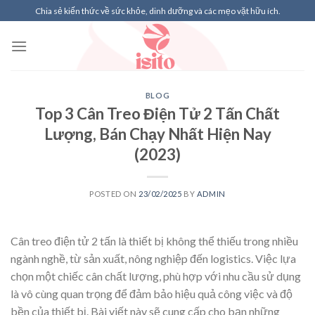
Skip
Chia sẻ kiến thức về sức khỏe, dinh dưỡng và các mẹo vặt hữu ích.
to
content
BLOG
Top 3 Cân Treo Điện Tử 2 Tấn Chất
Lượng, Bán Chạy Nhất Hiện Nay
(2023)
POSTED ON
23/02/2025
BY
ADMIN
Cân treo điện tử 2 tấn là thiết bị không thể thiếu trong nhiều
ngành nghề, từ sản xuất, nông nghiệp đến logistics. Việc lựa
chọn một chiếc cân chất lượng, phù hợp với nhu cầu sử dụng
là vô cùng quan trọng để đảm bảo hiệu quả công việc và độ
bền của thiết bị. Bài viết này sẽ cung cấp cho bạn những