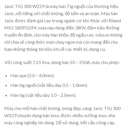
Jasic TIG 300 W229 là máy hàn Tig nguội của thương hiệu
Jasic, nổi tiếng với chất lượng, độ bền và an toàn. Máy hàn
Jasic được đánh giá cao trong ngành cơ khí. Khác với Riland
MIG 180PGDM, máy này dùng điện 380V, đảm bảo đường
truyền ổn định, cho máy hàn khỏe, độ ngấu cao. Isito.vn không
chỉ chia sẻ công thức món chay ngon mà còn mang đến cho
bạn những thông tin hữu ích về các thiết bị, dụng cụ.
Với công suất 7.21 Kva, dòng hàn 10 ~ 250A, máy cho phép:
Hàn que (2.0 – 4.0mm).
Hàn tig nguội (vật liệu dày 0.5 – 1.0mm).
Hàn tig (vật liệu dày 1.0 – 2.0mm).
Máy cho mối hàn chất lượng, bóng đẹp, sáng. Jasic TIG 300
W229 chuyên dụng hàn inox, được nhiều xưởng inox, nhà
máy công nghiệp tin dùng. Dễ sử dụng, kết cấu cứng cáp,