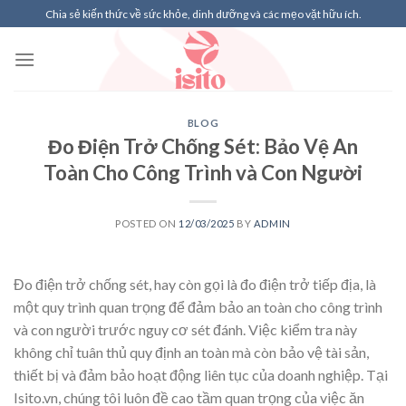
Skip
Chia sẻ kiến thức về sức khỏe, dinh dưỡng và các mẹo vặt hữu ích.
to
content
BLOG
Đo Điện Trở Chống Sét: Bảo Vệ An
Toàn Cho Công Trình và Con Người
POSTED ON
12/03/2025
BY
ADMIN
Đo điện trở chống sét, hay còn gọi là đo điện trở tiếp địa, là
một quy trình quan trọng để đảm bảo an toàn cho công trình
và con người trước nguy cơ sét đánh. Việc kiểm tra này
không chỉ tuân thủ quy định an toàn mà còn bảo vệ tài sản,
thiết bị và đảm bảo hoạt động liên tục của doanh nghiệp. Tại
Isito.vn, chúng tôi luôn đề cao tầm quan trọng của việc ăn