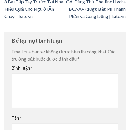
8 Bài Tập Tay Trước Tại Nhà
Gói Dùng Thử The Jinx Hydra
Hiệu Quả Cho Người Ăn
BCAA+ (10g): Bật Mí Thành
Chay – Isito.vn
Phần và Công Dụng | Isito.vn
Để lại một bình luận
Email của bạn sẽ không được hiển thị công khai.
Các
trường bắt buộc được đánh dấu
*
Bình luận
*
Tên
*