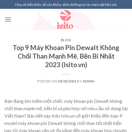
Skip
Chia sẻ kiến thức về sức khỏe, dinh dưỡng và các mẹo vặt hữu ích.
to
content
BLOG
Top 9 Máy Khoan Pin Dewalt Không
Chổi Than Mạnh Mẽ, Bền Bỉ Nhất
2023 (Isito.vn)
POSTED ON
03/03/2025
BY
ADMIN
Bạn đang tìm kiếm một chiếc máy khoan pin Dewalt không
chổi than mạnh mẽ, bền bỉ và phù hợp với nhu cầu sử dụng tại
Việt Nam? Bài viết này trên Isito.vn sẽ giới thiệu đến bạn 9
model máy khoan pin Dewalt không chổi than tốt nhất hiện
nay, từ máy khoan vặn vít đa năng đến máy khoan búa chuyên