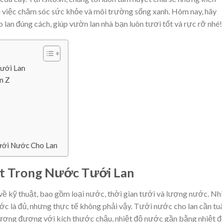
i việc chăm sóc sức khỏe và môi trường sống xanh. Hôm nay, hãy
o lan đúng cách, giúp vườn lan nhà bạn luôn tươi tốt và rực rỡ nhé!
ưới Lan
n Z
ưới Nước Cho Lan
t Trong Nước Tưới Lan
 về kỹ thuật, bao gồm loại nước, thời gian tưới và lượng nước. Nh
ớc là đủ, nhưng thực tế không phải vậy. Tưới nước cho lan cần tu
tương đương với kích thước chậu, nhiệt độ nước gần bằng nhiệt 