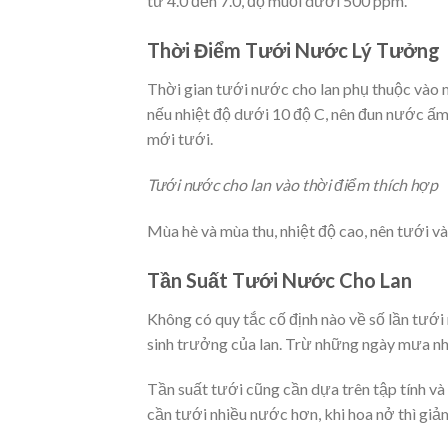
từ 4.0 đến 7.0, độ muối dưới 500 ppm.
Thời Điểm Tưới Nước Lý Tưởng
Thời gian tưới nước cho lan phụ thuộc vào 
nếu nhiệt độ dưới 10 độ C, nên đun nước ấm
mới tưới.
Tưới nước cho lan vào thời điểm thích hợp
Mùa hè và mùa thu, nhiệt độ cao, nên tưới v
Tần Suất Tưới Nước Cho Lan
Không có quy tắc cố định nào về số lần tưới
sinh trưởng của lan. Trừ những ngày mưa nhi
Tần suất tưới cũng cần dựa trên tập tính và
cần tưới nhiều nước hơn, khi hoa nở thì gi