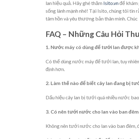
lan hiệu quả. Hãy ghé thăm
Isito.vn
để khám p
sống lành mạnh nhé! Tại Isito, chúng tôi tin
tâm hồn và yêu thương bản thân mình. Chúc 
FAQ – Những Câu Hỏi Th
1. Nước máy có dùng để tưới lan được k
Có thể dùng nước máy để tưới lan, tuy nhiên
định hơn.
2. Làm thế nào để biết cây lan đang bị t
Dấu hiệu cây lan bị tưới quá nhiều nước bao g
3. Có nên tưới nước cho lan vào ban đê
Không nên tưới nước cho lan vào ban đêm, đặc 