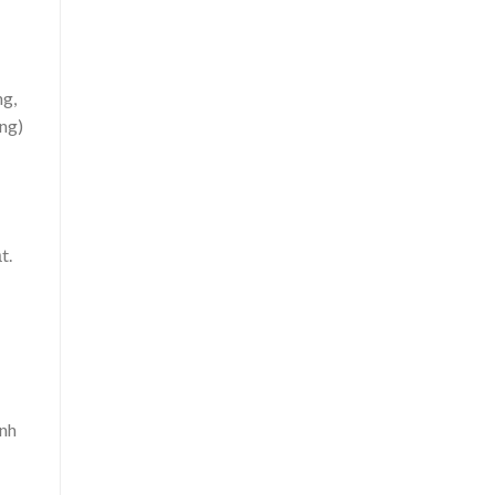
ng,
ng)
t.
ạnh