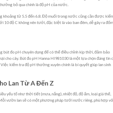
thường bỏ qua chính là độ pH của nước.
g khoảng từ 5.5 đến 6.8. Độ muối trong nước cũng cần được kiể
ới 10 độ C không nên tưới, đặc biệt là vào ban đêm, dễ gây ra đốm 
g bút đo pH chuyên dụng để có thể điều chỉnh kịp thời, đảm bảo
hại cho cây. Bút đo pH Hanna HI981030 là một lựa chọn đáng tin c
 Việc kiểm tra độ pH thường xuyên chính là bí quyết giúp lan sinh
o Lan Từ A Đến Z
ều yếu tố như thời tiết (mưa, nắng), nhiệt độ, độ ẩm, loại giá thể,
. Mỗi vườn lan sẽ có một phương pháp tưới nước riêng, phù hợp vớ