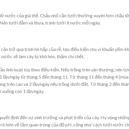
ữ nước của giá thể. Chậu nhỏ cần tưới thường xuyên hơn chậu lớ
. Nên tưới đẫm và thưa, tránh tưới ít nước mỗi ngày.
cản trở quá trình hô hấp của rễ, tạo điều kiện cho vi khuẩn yếm kh
ít nước sẽ làm cây bị khô héo, thậm chí chết.
 linh hoạt tùy theo điều kiện. Nếu trồng trên sân thượng, nên tư
1 lần/ngày từ tháng 5 đến tháng 11. Từ tháng 11 đến tháng 4 (mùa
rồng trên cao và 2 lần/ngày nếu trồng dưới đất. Từ tháng 2 đến thá
i xuống còn 1 lần/ngày.
quyết định đến sự sinh trưởng và phát triển của cây. Hy vọng nhữn
iểu rõ hơn về tầm quan trọng của độ pH, cũng như cách tưới nước c