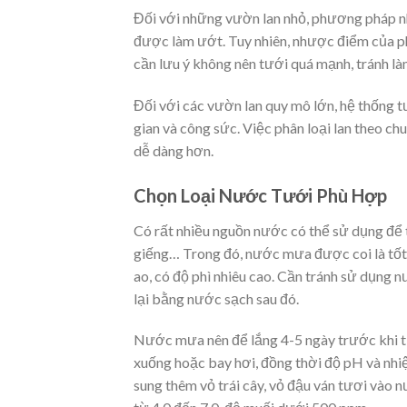
Đối với những vườn lan nhỏ, phương pháp nh
được làm ướt. Tuy nhiên, nhược điểm của ph
cần lưu ý không nên tưới quá mạnh, tránh là
Đối với các vườn lan quy mô lớn, hệ thống tư
gian và công sức. Việc phân loại lan theo ch
dễ dàng hơn.
Chọn Loại Nước Tưới Phù Hợp
Có rất nhiều nguồn nước có thể sử dụng để
giếng… Trong đó, nước mưa được coi là tốt 
ao, có độ phì nhiêu cao. Cần tránh sử dụng 
lại bằng nước sạch sau đó.
Nước mưa nên để lắng 4-5 ngày trước khi tư
xuống hoặc bay hơi, đồng thời độ pH và nhi
sung thêm vỏ trái cây, vỏ đậu ván tươi vào