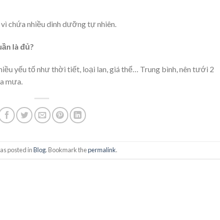
vì chứa nhiều dinh dưỡng tự nhiên.
uần là đủ?
ều yếu tố như thời tiết, loại lan, giá thể… Trung bình, nên tưới 2
ùa mưa.
as posted in
Blog
. Bookmark the
permalink
.