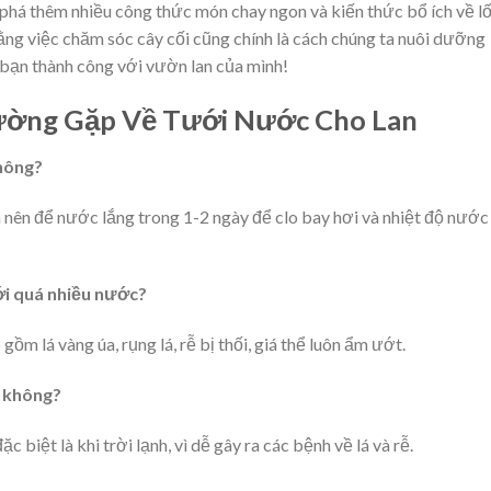
há thêm nhiều công thức món chay ngon và kiến thức bổ ích về lố
 rằng việc chăm sóc cây cối cũng chính là cách chúng ta nuôi dưỡng
bạn thành công với vườn lan của mình!
ường Gặp Về Tưới Nước Cho Lan
hông?
 nên để nước lắng trong 1-2 ngày để clo bay hơi và nhiệt độ nước
ưới quá nhiều nước?
ồm lá vàng úa, rụng lá, rễ bị thối, giá thể luôn ẩm ướt.
m không?
biệt là khi trời lạnh, vì dễ gây ra các bệnh về lá và rễ.