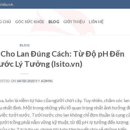
 hữu ích.
G CHỦ
GÓC SỨC KHỎE
BLOG
GIỚI THIỆU
LIÊN HỆ
BLOG
 Cho Lan Đúng Cách: Từ Độ pH Đến
ớc Lý Tưởng (Isito.vn)
OSTED ON
04/03/2025
BY
ADMIN
sa, luôn là niềm tự hào của người chơi cây. Tuy nhiên, chăm sóc lan
iểu nhất định. Một trong những yếu tố quan trọng nhất ảnh hưởng 
là việc tưới nước. Tưới nước cho lan không chỉ đơn thuần là cung c
người trồng phải nắm vững kỹ thuật, từ độ pH lý tưởng đến lượng
ủa cây. Tại Isito.vn, chúng tôi luôn tâm huyết chia sẻ những kiến