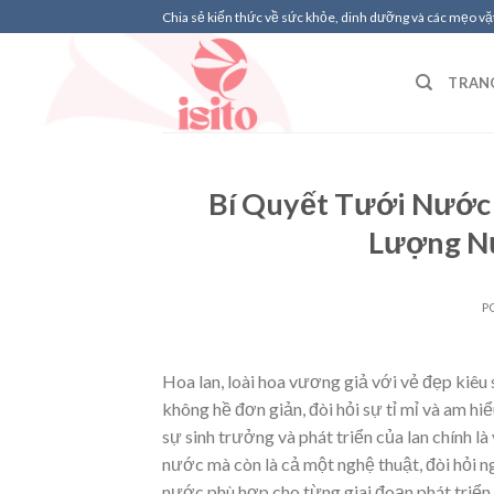
Skip
Chia sẻ kiến thức về sức khỏe, dinh dưỡng và các mẹo vặt
to
content
TRAN
Bí Quyết Tưới Nước
Lượng Nư
P
Hoa lan, loài hoa vương giả với vẻ đẹp kiêu 
không hề đơn giản, đòi hỏi sự tỉ mỉ và am h
sự sinh trưởng và phát triển của lan chính 
nước mà còn là cả một nghệ thuật, đòi hỏi 
nước phù hợp cho từng giai đoạn phát triển c