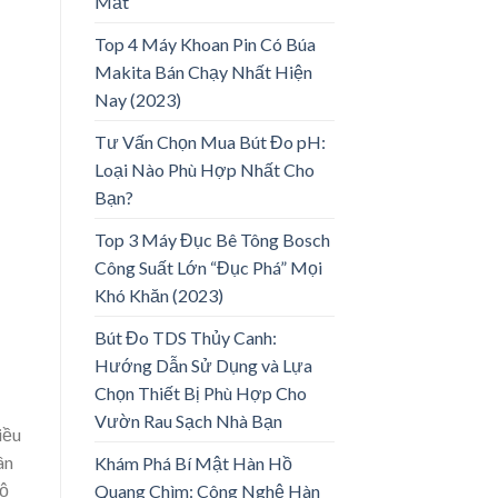
Mắt
Top 4 Máy Khoan Pin Có Búa
Makita Bán Chạy Nhất Hiện
Nay (2023)
Tư Vấn Chọn Mua Bút Đo pH:
Loại Nào Phù Hợp Nhất Cho
Bạn?
Top 3 Máy Đục Bê Tông Bosch
Công Suất Lớn “Đục Phá” Mọi
Khó Khăn (2023)
Bút Đo TDS Thủy Canh:
Hướng Dẫn Sử Dụng và Lựa
Chọn Thiết Bị Phù Hợp Cho
Vườn Rau Sạch Nhà Bạn
iều
ân
Khám Phá Bí Mật Hàn Hồ
độ
Quang Chìm: Công Nghệ Hàn