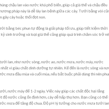
úng chậu lan vào nước khá phổ biến, giúp cả giá thể và chậu đều
ương pháp này là dễ lây lan bệnh giữa các cây. Tưới bằng vòi cũ
m gãy cây hoặc thối đọt non.
ới bằng béc phun tự động là giải pháp tối ưu, giúp tiết kiệm thời
u kỳ sinh trưởng và loại giá thể cũng giúp quá trình chăm sóc trở n
 tưới lan, như nước sông, nước ao, nước mưa, nước máy, nước
nhất vì giàu chất dinh dưỡng tự nhiên. Kế đến là nước sông và n
nước mưa đầu mùa và cuối mùa, nếu bắt buộc phải dùng thì nên phu
ới, nước máy để 1-2 ngày. Việc này giúp các chất độc hại lắng
ệt độ nước cũng ổn định hơn, cây dễ hấp thụ hơn. Bạn cũng có thể
 nước mưa để tăng độ chua. Độ pH lý tưởng cho nước mưa tưới lan