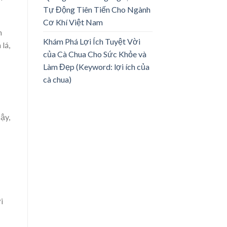
Tự Động Tiên Tiến Cho Ngành
Cơ Khí Việt Nam
m
Khám Phá Lợi Ích Tuyệt Vời
lá,
của Cà Chua Cho Sức Khỏe và
Làm Đẹp (Keyword: lợi ích của
cà chua)
ậy,
i