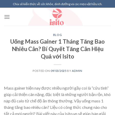
Skip
Chia sẻ kiến thức về sức khỏe, dinh dưỡng và các mẹo vặt hữu ích.
to
content
BLOG
Uống Mass Gainer 1 Tháng Tăng Bao
Nhiêu Cân? Bí Quyết Tăng Cân Hiệu
Quả với Isito
POSTED ON
09/03/2025
BY
ADMIN
Mass gainer hiện nay được nhiều người gầy coi là “cứu tinh”
giúp cải thiện cân nặng, đặc biệt là những người bận rộn, khó
nạp đủ calo từ chế độ ăn thông thường. Vậy uống mass 1
tháng tăng bao nhiêu cân? Liệu có công thức chung nào cho
tất cả mọi người? Bài viết này của Isito.vn sẽ giúp bạn giải