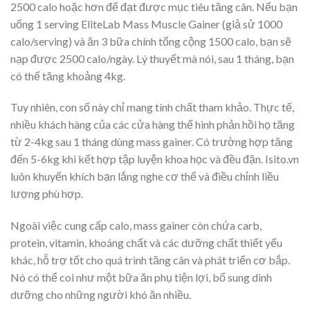
2500 calo hoặc hơn để đạt được mục tiêu tăng cân. Nếu bạn
uống 1 serving EliteLab Mass Muscle Gainer (giả sử 1000
calo/serving) và ăn 3 bữa chính tổng cộng 1500 calo, bạn sẽ
nạp được 2500 calo/ngày. Lý thuyết mà nói, sau 1 tháng, bạn
có thể tăng khoảng 4kg.
Tuy nhiên, con số này chỉ mang tính chất tham khảo. Thực tế,
nhiều khách hàng của các cửa hàng thể hình phản hồi họ tăng
từ 2-4kg sau 1 tháng dùng mass gainer. Có trường hợp tăng
đến 5-6kg khi kết hợp tập luyện khoa học và đều đặn. Isito.vn
luôn khuyến khích bạn lắng nghe cơ thể và điều chỉnh liều
lượng phù hợp.
Ngoài việc cung cấp calo, mass gainer còn chứa carb,
protein, vitamin, khoáng chất và các dưỡng chất thiết yếu
khác, hỗ trợ tốt cho quá trình tăng cân và phát triển cơ bắp.
Nó có thể coi như một bữa ăn phụ tiện lợi, bổ sung dinh
dưỡng cho những người khó ăn nhiều.