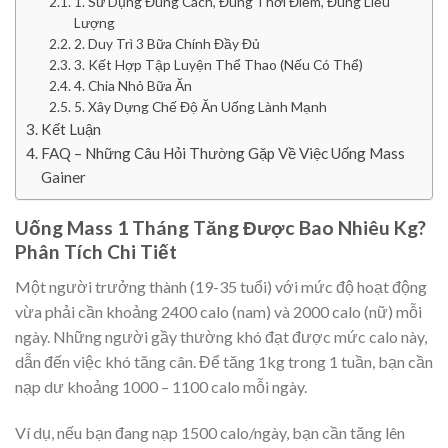
1. Sử Dụng Đúng Cách, Đúng Thời Điểm, Đúng Liều
Lượng
2. Duy Trì 3 Bữa Chính Đầy Đủ
3. Kết Hợp Tập Luyện Thể Thao (Nếu Có Thể)
4. Chia Nhỏ Bữa Ăn
5. Xây Dựng Chế Độ Ăn Uống Lành Mạnh
Kết Luận
FAQ – Những Câu Hỏi Thường Gặp Về Việc Uống Mass
Gainer
Uống Mass 1 Tháng Tăng Được Bao Nhiêu Kg?
Phân Tích Chi Tiết
Một người trưởng thành (19-35 tuổi) với mức độ hoạt động
vừa phải cần khoảng 2400 calo (nam) và 2000 calo (nữ) mỗi
ngày. Những người gầy thường khó đạt được mức calo này,
dẫn đến việc khó tăng cân. Để tăng 1kg trong 1 tuần, bạn cần
nạp dư khoảng 1000 – 1100 calo mỗi ngày.
Ví dụ, nếu bạn đang nạp 1500 calo/ngày, bạn cần tăng lên