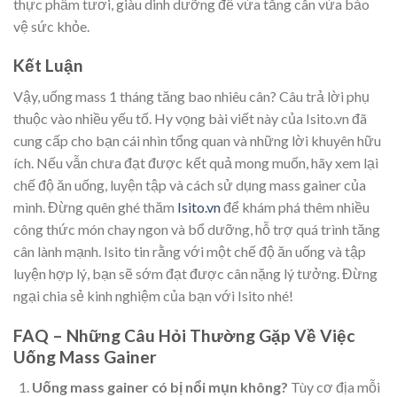
thực phẩm tươi, giàu dinh dưỡng để vừa tăng cân vừa bảo
vệ sức khỏe.
Kết Luận
Vậy, uống mass 1 tháng tăng bao nhiêu cân? Câu trả lời phụ
thuộc vào nhiều yếu tố. Hy vọng bài viết này của Isito.vn đã
cung cấp cho bạn cái nhìn tổng quan và những lời khuyên hữu
ích. Nếu vẫn chưa đạt được kết quả mong muốn, hãy xem lại
chế độ ăn uống, luyện tập và cách sử dụng mass gainer của
mình. Đừng quên ghé thăm
Isito.vn
để khám phá thêm nhiều
công thức món chay ngon và bổ dưỡng, hỗ trợ quá trình tăng
cân lành mạnh. Isito tin rằng với một chế độ ăn uống và tập
luyện hợp lý, bạn sẽ sớm đạt được cân nặng lý tưởng. Đừng
ngại chia sẻ kinh nghiệm của bạn với Isito nhé!
FAQ – Những Câu Hỏi Thường Gặp Về Việc
Uống Mass Gainer
Uống mass gainer có bị nổi mụn không?
Tùy cơ địa mỗi