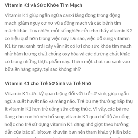
Vitamin K1 và Sức Khỏe Tim Mạch
Vitamin K1 giúp ngăn ngừa canxi lắng đọng trong động
mạch, giảm nguy cơ xơ vữa động mạch và các bệnh tim
mạch khác. Tuy nhiên, một số nghiên cứu cho thấy vitamin K2
có hiệu quả hơn trong việc này. Dù sao, việc bổ sung vitamin
K1 từ rau xanh, trái cây vẫn rất có lợi cho sức khỏe tim mạch
nhờ hàm lượng chất chống oxy hóa và các dưỡng chất khác
có trong những thực phẩm này. Thêm một chút rau xanh vào
bữa ăn hàng ngày, tại sao không nhỉ?
Vitamin K1 cho Trẻ Sơ Sinh và Trẻ Nhỏ
Vitamin K1 cực kỳ quan trọng đối với trẻ sơ sinh, giúp ngăn
ngừa xuất huyết não và màng não. Trẻ bú mẹ thường hấp thụ
ít vitamin K1 hơn trẻ uống sữa công thức. Vì vậy, các bà mẹ
đang cho con bú nên bổ sung vitamin K1 qua chế độ ăn uống
hoặc cho trẻ sử dụng vitamin K1 dạng nhỏ giọt theo hướng
dẫn của bác sĩ. Isito.vn khuyên bạn nên tham khảo ý kiến bác