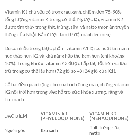
Vitamin K1 chủ yếu có trong rau xanh, chiếm đến 75-90%
tổng lượng vitamin K trong cơ thể. Ngược lại, vitamin K2
được tìm thấy trong thịt, trứng, sữa, và natto (món ăn truyền
thống của Nhật Bản được làm từ đậu nành lên men).
Dù có nhiều trong thực phẩm, vitamin K1 lại có hoạt tính sinh
học thấp hơn K2 và khả năng hấp thụ kém hơn (chỉ khoảng
10%). Trong khi đó, vitamin K2 được hấp thụ tốt hơn và lưu
trữ trong cơ thể lâu hơn (72 giờ so với 24 giờ của K1).
Cả hai đều quan trọng cho quá trình đông máu, nhưng vitamin
K2 nổi trội hơn trong việc hỗ trợ sức khỏe xương, răng và
tim mạch.
VITAMIN K1
VITAMIN K2
ĐẶC ĐIỂM
(PHYLLOQUINONE)
(MENAQUINONE)
Thịt, trứng, sữa,
Nguồn gốc
Rau xanh
natto