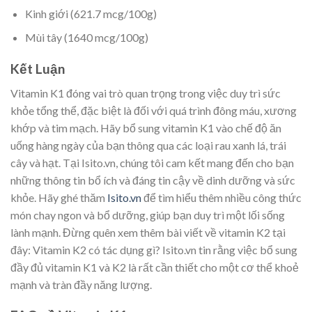
Kinh giới (621.7 mcg/100g)
Mùi tây (1640 mcg/100g)
Kết Luận
Vitamin K1 đóng vai trò quan trọng trong việc duy trì sức
khỏe tổng thể, đặc biệt là đối với quá trình đông máu, xương
khớp và tim mạch. Hãy bổ sung vitamin K1 vào chế độ ăn
uống hàng ngày của bạn thông qua các loại rau xanh lá, trái
cây và hạt. Tại Isito.vn, chúng tôi cam kết mang đến cho bạn
những thông tin bổ ích và đáng tin cậy về dinh dưỡng và sức
khỏe. Hãy ghé thăm
Isito.vn
để tìm hiểu thêm nhiều công thức
món chay ngon và bổ dưỡng, giúp bạn duy trì một lối sống
lành mạnh. Đừng quên xem thêm bài viết về vitamin K2 tại
đây: Vitamin K2 có tác dụng gì? Isito.vn tin rằng việc bổ sung
đầy đủ vitamin K1 và K2 là rất cần thiết cho một cơ thể khoẻ
mạnh và tràn đầy năng lượng.