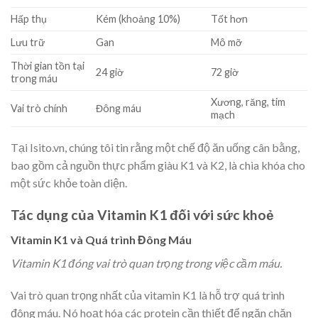
Hấp thụ
Kém (khoảng 10%)
Tốt hơn
Lưu trữ
Gan
Mô mỡ
Thời gian tồn tại
24 giờ
72 giờ
trong máu
Xương, răng, tim
Vai trò chính
Đông máu
mạch
Tại Isito.vn, chúng tôi tin rằng một chế độ ăn uống cân bằng,
bao gồm cả nguồn thực phẩm giàu K1 và K2, là chìa khóa cho
một sức khỏe toàn diện.
Tác dụng của Vitamin K1 đối với sức khoẻ
Vitamin K1 và Quá trình Đông Máu
Vitamin K1 đóng vai trò quan trọng trong việc cầm máu.
Vai trò quan trọng nhất của vitamin K1 là hỗ trợ quá trình
đông máu. Nó hoạt hóa các protein cần thiết để ngăn chặn