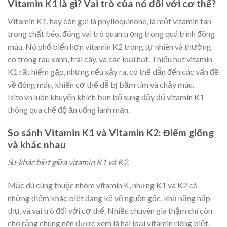
Vitamin K1 là gì? Vai trò của nó đối với cơ thể?
Vitamin K1, hay còn gọi là phylloquinone, là một vitamin tan
trong chất béo, đóng vai trò quan trọng trong quá trình đông
máu. Nó phổ biến hơn vitamin K2 trong tự nhiên và thường
có trong rau xanh, trái cây, và các loại hạt. Thiếu hụt vitamin
K1 rất hiếm gặp, nhưng nếu xảy ra, có thể dẫn đến các vấn đề
về đông máu, khiến cơ thể dễ bị bầm tím và chảy máu.
Isito.vn luôn khuyến khích bạn bổ sung đầy đủ vitamin K1
thông qua chế độ ăn uống lành mạn.
So sánh Vitamin K1 và Vitamin K2: Điểm giống
và khác nhau
Sự khác biệt giữa vitamin K1 và K2.
Mặc dù cùng thuộc nhóm vitamin K, nhưng K1 và K2 có
những điểm khác biệt đáng kể về nguồn gốc, khả năng hấp
thụ, và vai trò đối với cơ thể. Nhiều chuyên gia thậm chí còn
cho rằng chúng nên được xem là hai loại vitamin riêng biệt.