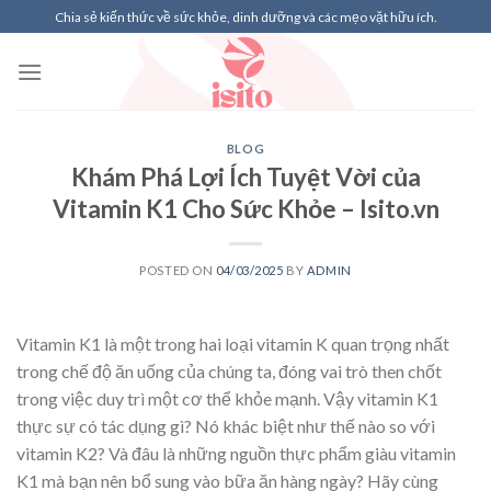
Skip
Chia sẻ kiến thức về sức khỏe, dinh dưỡng và các mẹo vặt hữu ích.
to
content
BLOG
Khám Phá Lợi Ích Tuyệt Vời của
Vitamin K1 Cho Sức Khỏe – Isito.vn
POSTED ON
04/03/2025
BY
ADMIN
Vitamin K1 là một trong hai loại vitamin K quan trọng nhất
trong chế độ ăn uống của chúng ta, đóng vai trò then chốt
trong việc duy trì một cơ thể khỏe mạnh. Vậy vitamin K1
thực sự có tác dụng gì? Nó khác biệt như thế nào so với
vitamin K2? Và đâu là những nguồn thực phẩm giàu vitamin
K1 mà bạn nên bổ sung vào bữa ăn hàng ngày? Hãy cùng