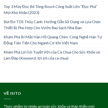
Top 3 Máy Đục Bê Tông Bosch Công Suất Lớn “Đục Phá”
Mọi Khó Khăn (2023)
Bút Đo TDS Thủy Canh: Hướng Dẫn Sử Dụng và Lựa Chọn
Thiết Bị Phù Hợp Cho Vườn Rau Sạch Nhà Bạn
Khám Phá Bí Mật Hàn Hồ Quang Chìm: Công Nghệ Hàn Tự
Động Tiên Tiến Cho Ngành Cơ Khí Việt Nam
Khám Phá Lợi Ích Tuyệt Vời của Cà Chua Cho Sức Khỏe và
Làm Đẹp (Keyword: lợi ích của cà chua)
VỀ ISITO
Thực phẩm tự nhiên an toàn sức khỏe và thân thiện môi