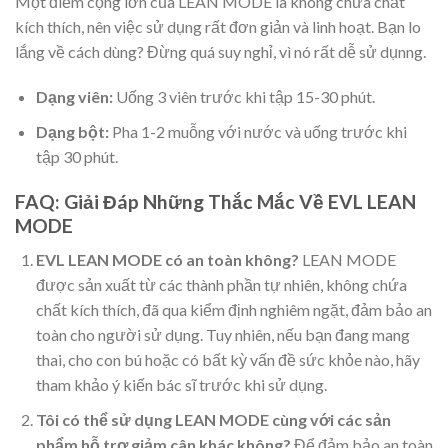
Một điểm cộng lớn của LEAN MODE là không chứa chất
kích thích, nên việc sử dụng rất đơn giản và linh hoạt. Bạn lo
lắng về cách dùng? Đừng quá suy nghỉ, vì nó rất dễ sử dụnng.
Dạng viên:
Uống 3 viên trước khi tập 15-30 phút.
Dạng bột:
Pha 1-2 muỗng với nước và uống trước khi
tập 30 phút.
FAQ: Giải Đáp Những Thắc Mắc Về EVL LEAN
MODE
EVL LEAN MODE có an toàn không?
LEAN MODE
được sản xuất từ các thành phần tự nhiên, không chứa
chất kích thích, đã qua kiểm định nghiêm ngặt, đảm bảo an
toàn cho người sử dụng. Tuy nhiên, nếu bạn đang mang
thai, cho con bú hoặc có bất kỳ vấn đề sức khỏe nào, hãy
tham khảo ý kiến bác sĩ trước khi sử dụng.
Tôi có thể sử dụng LEAN MODE cùng với các sản
phẩm hỗ trợ giảm cân khác không?
Để đảm bảo an toàn