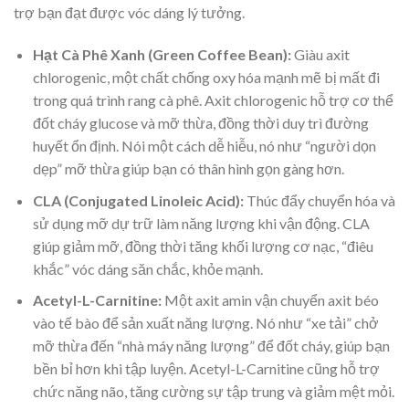
trợ bạn đạt được vóc dáng lý tưởng.
Hạt Cà Phê Xanh (Green Coffee Bean):
Giàu axit
chlorogenic, một chất chống oxy hóa mạnh mẽ bị mất đi
trong quá trình rang cà phê. Axit chlorogenic hỗ trợ cơ thể
đốt cháy glucose và mỡ thừa, đồng thời duy trì đường
huyết ổn định. Nói một cách dễ hiễu, nó như “người dọn
dẹp” mỡ thừa giúp bạn có thân hình gọn gàng hơn.
CLA (Conjugated Linoleic Acid):
Thúc đẩy chuyển hóa và
sử dụng mỡ dự trữ làm năng lượng khi vận động. CLA
giúp giảm mỡ, đồng thời tăng khối lượng cơ nạc, “điêu
khắc” vóc dáng săn chắc, khỏe mạnh.
Acetyl-L-Carnitine:
Một axit amin vận chuyển axit béo
vào tế bào để sản xuất năng lượng. Nó như “xe tải” chở
mỡ thừa đến “nhà máy năng lượng” để đốt cháy, giúp bạn
bền bỉ hơn khi tập luyện. Acetyl-L-Carnitine cũng hỗ trợ
chức năng não, tăng cường sự tập trung và giảm mệt mỏi.