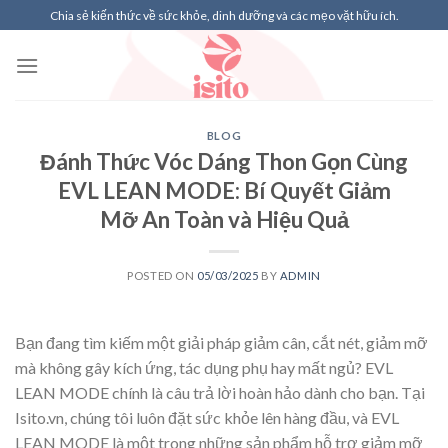
Skip
Chia sẻ kiến thức về sức khỏe, dinh dưỡng và các mẹo vặt hữu ích.
to
content
BLOG
Đánh Thức Vóc Dáng Thon Gọn Cùng
EVL LEAN MODE: Bí Quyết Giảm
Mỡ An Toàn và Hiệu Quả
POSTED ON
05/03/2025
BY
ADMIN
Bạn đang tìm kiếm một giải pháp giảm cân, cắt nét, giảm mỡ
mà không gây kích ứng, tác dụng phụ hay mất ngủ? EVL
LEAN MODE chính là câu trả lời hoàn hảo dành cho bạn. Tại
Isito.vn, chúng tôi luôn đặt sức khỏe lên hàng đầu, và EVL
LEAN MODE là một trong những sản phẩm hỗ trợ giảm mỡ