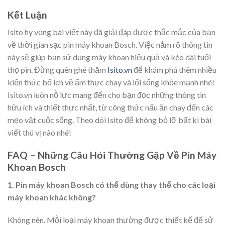
Kết Luận
Isito hy vọng bài viết này đã giải đáp được thắc mắc của bạn
về thời gian sạc pin máy khoan Bosch. Việc nắm rõ thông tin
này sẽ giúp bạn sử dụng máy khoan hiệu quả và kéo dài tuổi
thọ pin. Đừng quên ghé thăm
Isito.vn
để khám phá thêm nhiều
kiến thức bổ ích về ẩm thực chay và lối sống khỏe mạnh nhé!
Isito.vn luôn nỗ lực mang đến cho bạn đọc những thông tin
hữu ích và thiết thực nhất, từ công thức nấu ăn chay đến các
mẹo vặt cuộc sống. Theo dõi Isito để không bỏ lỡ bất kì bài
viết thú vị nào nhé!
FAQ – Những Câu Hỏi Thường Gặp Về Pin Máy
Khoan Bosch
1. Pin máy khoan Bosch có thể dùng thay thế cho các loại
máy khoan khác không?
Không nên. Mỗi loại máy khoan thường được thiết kế để sử