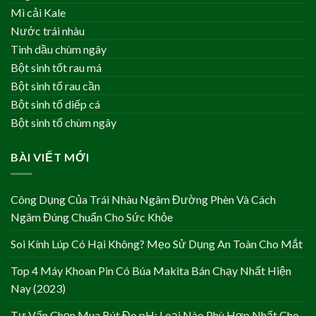
Mì cải Kale
Nước trái nhàu
Tinh dầu chùm ngây
Bột sinh tốt rau má
Bột sinh tố rau cần
Bột sinh tố diếp cá
Bột sinh tố chùm ngây
BÀI VIẾT MỚI
Công Dụng Của Trái Nhàu Ngâm Đường Phèn Và Cách
Ngâm Đúng Chuẩn Cho Sức Khỏe
Soi Kính Lúp Có Hại Không? Mẹo Sử Dụng An Toàn Cho Mắt
Top 4 Máy Khoan Pin Có Búa Makita Bán Chạy Nhất Hiện
Nay (2023)
Tư Vấn Chọn Mua Bút Đo pH: Loại Nào Phù Hợp Nhất Cho