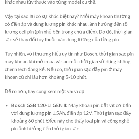
khác nhau tùy thuộc vào từng model cụ thể.
Vậy tại sao lại có sự khác biệt này? Mỗi máy khoan thường
có điện áp và dung lượng pin khác nhau, ảnh hưởng đến số
lượng cell pin (pin nhỏ bên trong chứa điện). Do đó, thời gian
sạc sẽ thay đổi tùy thuộc vào dung lượng của từng pin.
Tuy nhiên, với thương hiệu uy tín như Bosch, thời gian sạc pin
máy khoan khi mới mua và sau một thời gian sử dụng không
chênh lêch đáng kể. Nếu có, thời gian sạc đầy pin ở máy
khoan cũ chỉ lâu hơn khoảng 5-10 phút.
Để rõ hơn, hãy cùng xem một vài ví dụ:
Bosch GSB 120-LI GEN II:
Máy khoan pin bắt vít cơ bản
với dung lượng pin 1.5Ah, điện áp 12V. Thời gian sạc đầy
khoảng 60 phút. Điều này cho thấy loại pin và công nghệ
pin ảnh hưởng đến thời gian sạc.