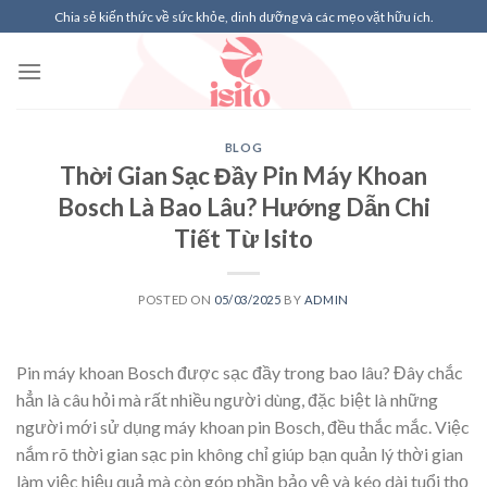
Skip
Chia sẻ kiến thức về sức khỏe, dinh dưỡng và các mẹo vặt hữu ích.
to
content
BLOG
Thời Gian Sạc Đầy Pin Máy Khoan
Bosch Là Bao Lâu? Hướng Dẫn Chi
Tiết Từ Isito
POSTED ON
05/03/2025
BY
ADMIN
Pin máy khoan Bosch được sạc đầy trong bao lâu? Đây chắc
hẳn là câu hỏi mà rất nhiều người dùng, đặc biệt là những
người mới sử dụng máy khoan pin Bosch, đều thắc mắc. Việc
nắm rõ thời gian sạc pin không chỉ giúp bạn quản lý thời gian
làm việc hiệu quả mà còn góp phần bảo vệ và kéo dài tuổi thọ